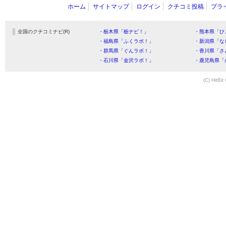
ホーム
サイトマップ
ログイン
クチコミ投稿
プラ
全国のクチコミナビ(R)
・栃木県「栃ナビ！」
・熊本県「ひ
・福島県「ふくラボ！」
・新潟県「な
・群馬県「ぐんラボ！」
・香川県「さ
・石川県「金沢ラボ！」
・鹿児島県「
(C) HitBit