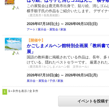
はり絵、はり子と消しゴムはんこ 横手
この展覧会は鹿児島市出身で、貼り絵、消しゴム
-人
横手順子氏の作品をご紹介いたします。 デザイナ
（鹿児島市 / 長島美術館）
2026年07月18日(土) ～ 2026年09月13日(日)
アート
/
展示会・展覧会
/
家族
【開催中】
かごしまメルヘン館特別企画展「教科書
展」
-人
国語の教科書に掲載されている作品は、長年、多
けている、隠れたベストセラーです。 厳選された
（鹿児島市 / かごしまメルヘン館 文学ホール）
2026年07月10日(金) ～ 2026年09月14日(月)
展示会・展覧会
/
子供
/
家族
1～3
件を表示 / 全
3
件
1
イベントを投稿す