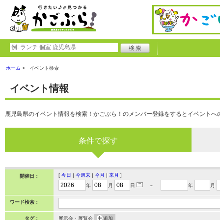
ホーム
イベント検索
イベント情報
鹿児島県のイベント情報を検索！かごぶら！のメンバー登録をするとイベントへ
条件で探す
[
今日
|
今週末
|
今月
|
来月
]
開催日：
年
月
日
～
年
月
ワード検索：
タグ：
展示会・展覧会
追加