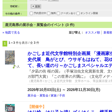
市町村：
追加
予約受付中
無料
クーポンあり
オンライン開催
その他の条件：
鹿児島県の展示会・展覧会のイベント (3 件)
» 地図で見る
並び替え：
オススメ順
新着
1～3
件を表示 / 全
3
件
1
かごしま近代文学館特別企画展 「漫画家
史代展 鳥がとび、ウサギもはねて、花
て、長い道のり～かごしまスペシャルエ
-人
『夕凪の街 桜の国』（手塚治虫文化賞新生賞、文
ガ部門大賞）『この世界の片隅に』（文化庁メデ
（鹿児島市 / かごしま近代文学館 文学ホール、常設展示室２
2026年10月03日(土) ～ 2026年11月30日(月)
展示会・展覧会
/
家族
/
子供
【開催中】