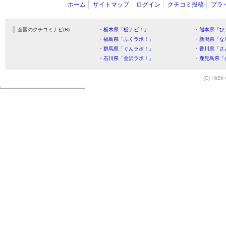
ホーム
サイトマップ
ログイン
クチコミ投稿
プラ
全国のクチコミナビ(R)
・栃木県「栃ナビ！」
・熊本県「ひ
・福島県「ふくラボ！」
・新潟県「な
・群馬県「ぐんラボ！」
・香川県「さ
・石川県「金沢ラボ！」
・鹿児島県「
(C) HitBit