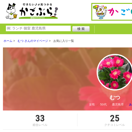
ホーム
むつ さんのマイページ
お気に入り一覧
むつ
女性
50代
鹿児島市
あ
33
25
総合レベル
クチコミレベル