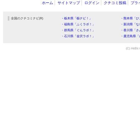
ホーム
サイトマップ
ログイン
クチコミ投稿
プラ
全国のクチコミナビ(R)
・栃木県「栃ナビ！」
・熊本県「ひ
・福島県「ふくラボ！」
・新潟県「な
・群馬県「ぐんラボ！」
・香川県「さ
・石川県「金沢ラボ！」
・鹿児島県「
(C) HitBit