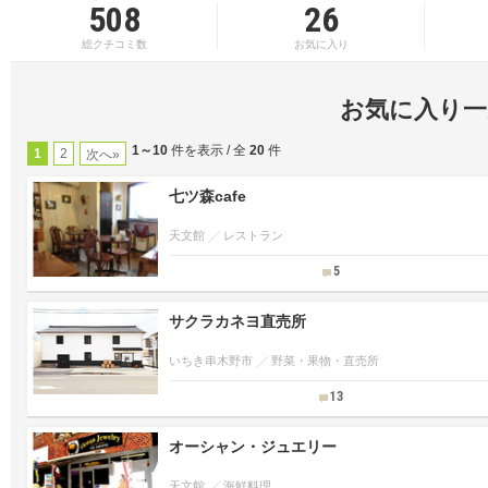
508
26
総クチコミ数
お気に入り
お気に入り一
1～10
件を表示 / 全
20
件
1
2
次へ»
七ツ森cafe
天文館
レストラン
5
サクラカネヨ直売所
いちき串木野市
野菜・果物・直売所
13
オーシャン・ジュエリー
天文館
海鮮料理