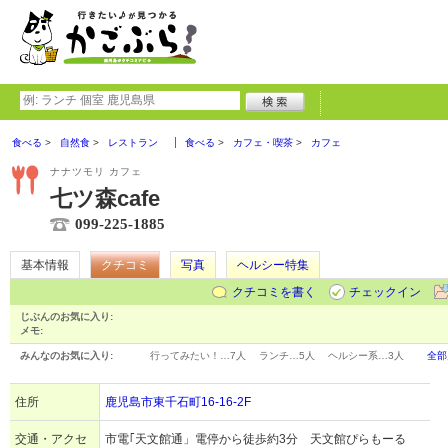
食べる
自然食
レストラン
食べる
カフェ・喫茶
カフェ
ナナツモリ カフェ
七ツ森cafe
099-225-1885
基本情報
クチコミ
写真
ヘルシー特集
クチコミを書く
チェックイン
じぶんのお気に入り:
メモ:
みんなのお気に入り:
行ってみたい！…
7人
ランチ…
5人
ヘルシー系…
3人
全部
住所
鹿児島市東千石町16-16-2F
交通・アクセ
市電｢天文館通」電停から徒歩約3分 天文館ぴらもーる