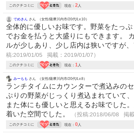
2
このクチコミに
現在：
人
でめきん
さん （女性/薩摩川内市/20代/Lv.10）
全体的に優しいお味です。野菜をたっぷ
でお金を払うと大盛りにもできます。 
ルが少しあり、少し店内は狭いですが
稿:2019/01/05 掲載：2019/01/07）
1
このクチコミに
現在：
人
みーもも
さん （女性/薩摩川内市/20代/Lv.8）
ランチタイムにカウンターで煮込みの
ぷりの野菜がじっくり煮込まれていて
また体にも優しいと思えるお味でした。
着いた空間でした。
（投稿:2018/06/08 掲載
0
このクチコミに
現在：
人