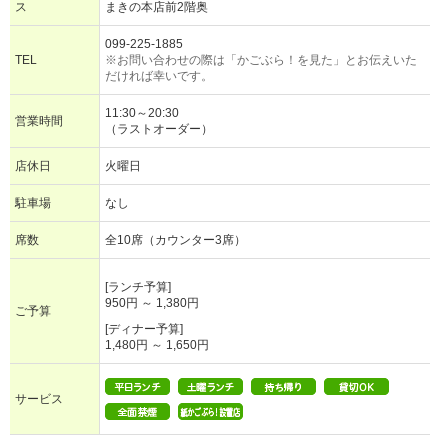
ス
まきの本店前2階奥
099-225-1885
TEL
※お問い合わせの際は「かごぶら！を見た」とお伝えいた
だければ幸いです。
11:30～20:30
営業時間
（ラストオーダー）
店休日
火曜日
駐車場
なし
席数
全10席（カウンター3席）
[ランチ予算]
950円 ～ 1,380円
ご予算
[ディナー予算]
1,480円 ～ 1,650円
サービス