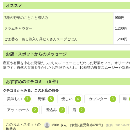
オススメ
7種の野菜のことこと煮込み
950円
クラムチャウダー
1,200円
ごま香る 蒸し鶏入り具だくさんスープごはん
1,280円
お店・スポットからのメッセージ
産直や有機を中心に野菜たっぷりのメニューにこだわった野菜カフェ。オリーブ
味です。自然の旨味を生かしたお料理であふれ、10種類の野菜スムージーや新鮮
おすすめのクチコミ （
5
件）
クチコミからみる、このお店の特長
美味しい
野菜
優しい
カウンター
味
7
5
4
3
アットホーム
煮込み
店
2
2
2
このお店・スポットの
Mirin さん （女性/鹿児島市/20代）
(投稿：2018/04/1
推薦者