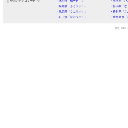
全国のクチコミナビ(R)
・栃木県「栃ナビ！」
・熊本県「ひ
・福島県「ふくラボ！」
・新潟県「な
・群馬県「ぐんラボ！」
・香川県「さ
・石川県「金沢ラボ！」
・鹿児島県「
(C) HitBit