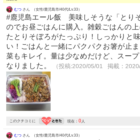
むつ
さん （女性/鹿児島市/40代/Lv.33）
#鹿児島エール飯 美味しそうな「とり
のでお昼ごはんに購入。雑穀ごはんの上
たとりそぼろがたっぷり！しっかりと
い！ごはんと一緒にパクパクお箸が止ま
菜もキレイ。量は少なめだけど、スープ
なりました。
（投稿:2020/05/01 掲載：2020/
0
このクチコミに
現在：
人
むつ
さん （女性/鹿児島市/40代/Lv.33）