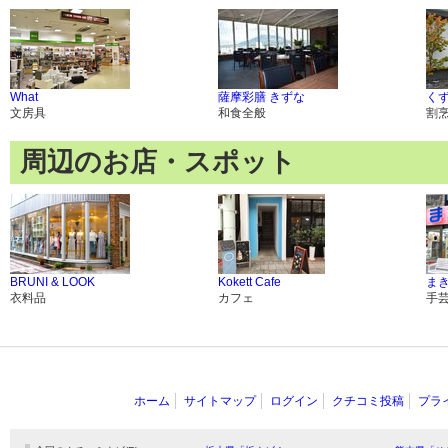
What
薩摩彩膳 きずな
く
文房具
和食全般
割
周辺のお店・スポット
BRUNI & LOOK
Kokett Cafe
まき
衣料品
カフェ
手
ホーム
サイトマップ
ログイン
クチコミ投稿
プラ