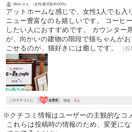
Mirin さん （女性/鹿児島市/20代）
アットホームな感じで、女性1人でも入
ニュー豊富なのも嬉しいです。 コーヒ
したい人におすすめです。 カウンター席
が、向かいの建物の階段で猫ちゃんがお
ごせるのが、猫好きには癒しです。
（投稿
1
このクチコミに
現在：
人
※クチコミ情報はユーザーの主観的なコ
これらは投稿時の情報のため、変更に