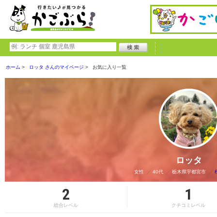
ホーム
ロッタ さんのマイページ
お気に入り一覧
ロッタ
女性
40代
栃木県宇都宮市
2
1
総合レベル
クチコミレベル