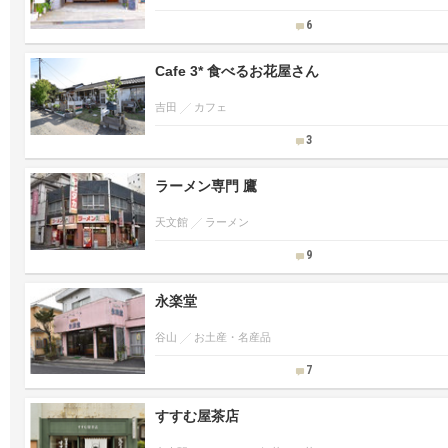
6
Cafe 3* 食べるお花屋さん
吉田
カフェ
3
ラーメン専門 鷹
天文館
ラーメン
9
永楽堂
谷山
お土産・名産品
7
すすむ屋茶店