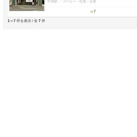
中央駅
コーヒー・紅茶・お茶
7
1～7
件を表示 / 全
7
件