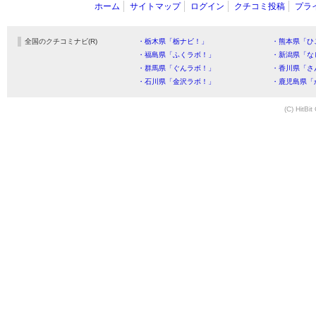
ホーム
サイトマップ
ログイン
クチコミ投稿
プラ
全国のクチコミナビ(R)
・栃木県「栃ナビ！」
・熊本県「ひ
・福島県「ふくラボ！」
・新潟県「な
・群馬県「ぐんラボ！」
・香川県「さ
・石川県「金沢ラボ！」
・鹿児島県「
(C) HitBit