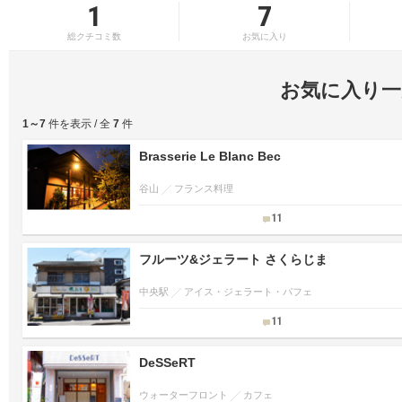
1
7
総クチコミ数
お気に入り
お気に入り一
1～7
件を表示 / 全
7
件
Brasserie Le Blanc Bec
谷山
フランス料理
11
フルーツ&ジェラート さくらじま
中央駅
アイス・ジェラート・パフェ
11
DeSSeRT
ウォーターフロント
カフェ