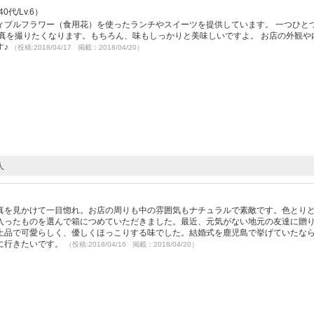
代/Lv.6）
ィブルフラワー（食用花）を使ったランチやスイーツを提供しています。 一つひと
真を撮りたくなります。もちろん、味もしっかりと美味しいですよ。 お店の外観や
す♪
（投稿:2018/04/17 掲載：2018/04/20）
人
真を見かけて一目惚れ。お店の周りも中の雰囲気もナチュラルで素敵です。色とり
入ったものを選んで箱につめていただきました。最近、元気がない地元の友達に贈
上品で可愛らしく、優しくほっこりする味でした。結婚式を鹿児島で挙げていたな
に行きたいです。
（投稿:2018/04/16 掲載：2018/04/20）