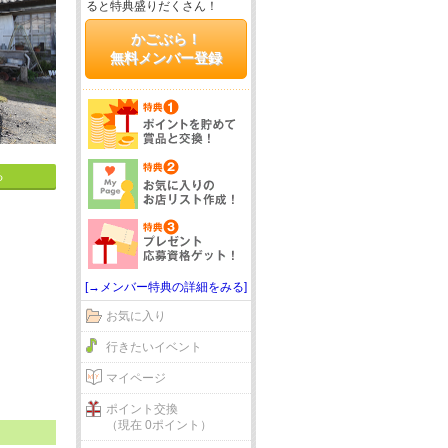
ると特典盛りだくさん！
かごぶら！
無料メンバー登録
る
[→メンバー特典の詳細をみる]
お気に入り
行きたいイベント
マイページ
ポイント交換
（現在 0ポイント）