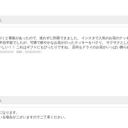
人
）
づくと看板があったので、迷わずに到着できました。 インスタで人気のお花のクッ
半信半疑でしたが、可憐で鮮やかなお花がのったクッキーをパクリ。 サクサクとし
しい！！ これはギフトにもぴったりですね。 店内もドライのお花がいっぱい飾ら
018/04/16 掲載：2018/04/20）
人
になります。
いる場合がございますのでご了承ください。