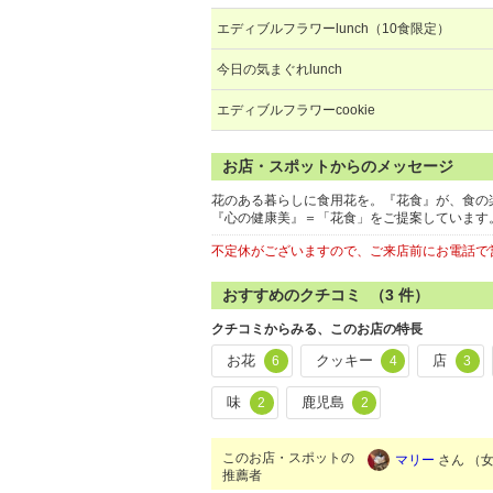
エディブルフラワーlunch（10食限定）
今日の気まぐれlunch
エディブルフラワーcookie
お店・スポットからのメッセージ
花のある暮らしに食用花を。『花食』が、食の
『心の健康美』＝「花食」をご提案しています
不定休がございますので、ご来店前にお電話で
おすすめのクチコミ （
3
件）
クチコミからみる、このお店の特長
お花
クッキー
店
6
4
3
味
鹿児島
2
2
このお店・スポットの
マリー
さん （女性
推薦者