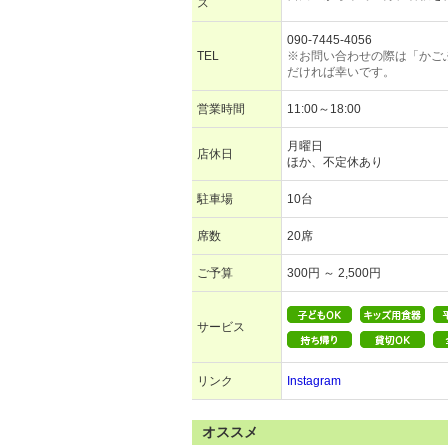
ス
090-7445-4056
TEL
※お問い合わせの際は「かご
だければ幸いです。
営業時間
11:00～18:00
月曜日
店休日
ほか、不定休あり
駐車場
10台
席数
20席
ご予算
300円 ～ 2,500円
サービス
リンク
Instagram
オススメ