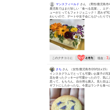
マンスフィールド
さん （男性/鹿児島市/40
鹿児島ではまだ珍しい「食べる花屋」。エデ
ューがとってもフォトジェニック！ 思わず写
わいいので、デートや女子会にもぴったりで
3
このクチコミに
現在：
さち
さん （女性/鹿児島市/20代/Lv.15）
インスタグラムでとっても可愛いお菓子の写
花を使ったクッキーが可愛かったので、気に
思って。もちろん、自分用も購入。見た目は
ギフトにしたかったな。今度はランチも食べ