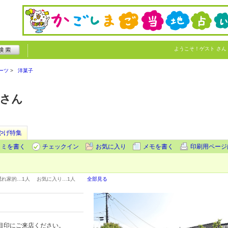
ようこそ！
ゲスト
さん
ーツ
洋菓子
屋さん
やげ特集
コミを書く
チェックイン
お気に入り
メモを書く
印刷用ページ
隠れ家的…
1人
お気に入り…
1人
全部見る
を目印にご来店ください。