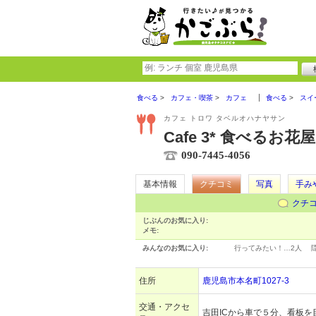
食べる
カフェ・喫茶
カフェ
食べる
スイ
カフェ トロワ タベルオハナヤサン
Cafe 3* 食べるお花
090-7445-4056
基本情報
クチコミ
写真
手み
クチ
じぶんのお気に入り:
メモ:
みんなのお気に入り:
行ってみたい！…
2人
住所
鹿児島市本名町1027-3
交通・アクセ
吉田ICから車で５分、看板