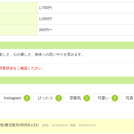
1,700円
1,000円
300円〜
楽しさ、心の優しさ、身体への思いやりを育みます。
。
営業状況をご確認ください。
Instagram
ぴったり
雰囲気
可愛い
写真
2
2
2
2
/鹿児島市/30代/Lv.23）
(投稿：2018/04/16 掲載：2018/04/20)