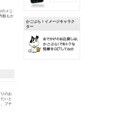
つのメニ
内観もか
かごぶら！イメージキャラク
ター
どりのお
りたいと
ら、プチ