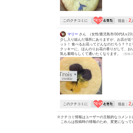
2
このクチコミに
現在：
マリー
さん （女性/鹿児島市/30代/Lv.23
少し入り組んだ場所にありますが、お店が近
ット！ 食べるお花ってどんなのだろう？？と
クッキーに、ほんのりお花の香りがして、おい
気も素晴らしくて通いたくなります。
（投稿:2
2
このクチコミに
現在：
※クチコミ情報はユーザーの主観的なコメント
これらは投稿時の情報のため、変更になって