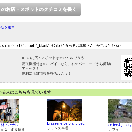
このお店・スポットのクチコミを書く
移転を報告
■
このお店・スポットをモバイルでみる
読取機能付きのモバイルなら、右のバーコードから簡単に
アクセス！
便利に店舗情報を持ち歩こう！
いる人はこちらも見ています
Brasserie Le Blanc Bec
 林ノハナレ
coffee&galler
フランス料理
ゃぶ・すき焼き
カフェ