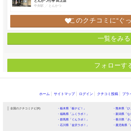
とんかつ竹亭 田上店
中央駅
とんかつ
このクチコミに“ぐ
一覧をみる
フォローす
ホーム
サイトマップ
ログイン
クチコミ投稿
プラ
全国のクチコミナビ(R)
・栃木県「栃ナビ！」
・熊本県「ひ
・福島県「ふくラボ！」
・新潟県「な
・群馬県「ぐんラボ！」
・香川県「さ
・石川県「金沢ラボ！」
・鹿児島県「