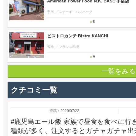
American Power Food N.K. BASE 宇宿店
宇宿
ステーキ・ハンバーグ
5
ビストロカンチ Bistro KANCHI
鴨池
フランス料理
9
一覧をみる
クチコミ一覧
投稿：2020/07/22
#鹿児島エール飯 家族で昼食を食べに行
種類が多く、注文するとガチャガチャ出