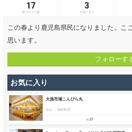
17
3
総クチコミ数
お気に入り
この春より鹿児島県民になりました。こ
思います。
フォローす
お気に入り
大漁市場こんぴら丸
谷山
海鮮料理
27