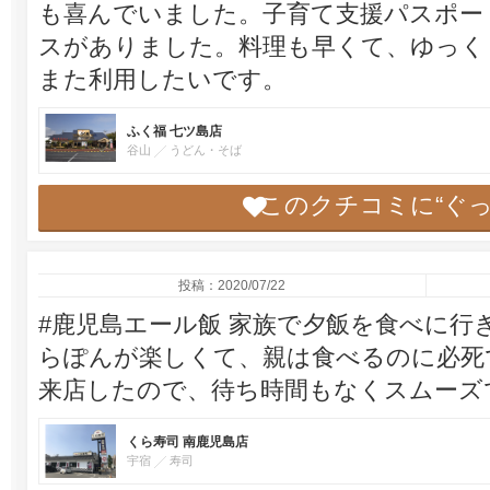
も喜んでいました。子育て支援パスポー
スがありました。料理も早くて、ゆっく
また利用したいです。
ふく福 七ツ島店
谷山
うどん・そば
このクチコミに“ぐ
投稿：2020/07/22
#鹿児島エール飯 家族で夕飯を食べに行
らぽんが楽しくて、親は食べるのに必死で
来店したので、待ち時間もなくスムーズ
くら寿司 南鹿児島店
宇宿
寿司