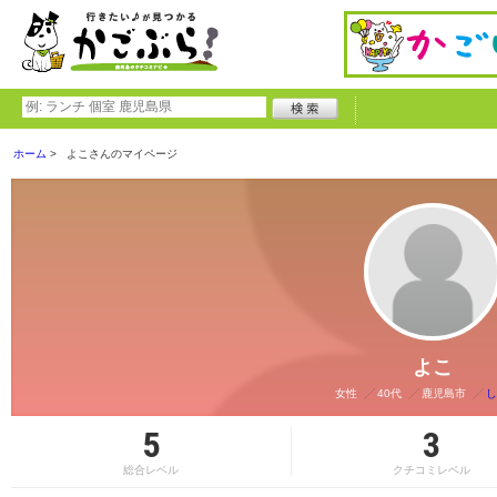
ホーム
よこさんのマイページ
よこ
女性
40代
鹿児島市
し
5
3
総合レベル
クチコミレベル