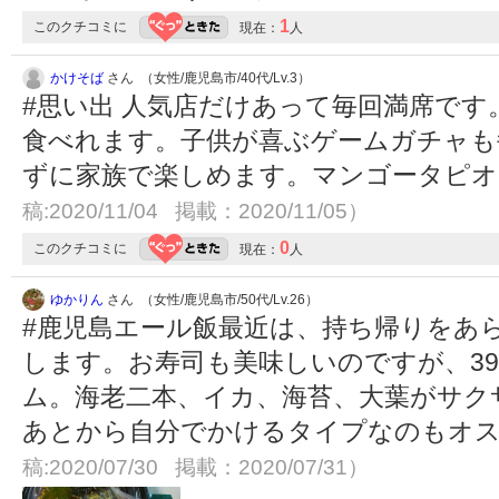
1
このクチコミに
現在：
人
かけそば
さん （女性/鹿児島市/40代/Lv.3）
#思い出 人気店だけあって毎回満席で
食べれます。子供が喜ぶゲームガチャも
ずに家族で楽しめます。マンゴータピ
稿:2020/11/04 掲載：2020/11/05）
0
このクチコミに
現在：
人
ゆかりん
さん （女性/鹿児島市/50代/Lv.26）
#鹿児島エール飯最近は、持ち帰りをあ
します。お寿司も美味しいのですが、3
ム。海老二本、イカ、海苔、大葉がサクサ
あとから自分でかけるタイプなのもオ
稿:2020/07/30 掲載：2020/07/31）