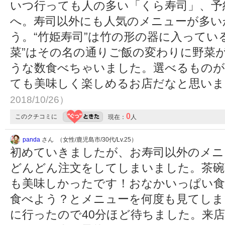
いつ行っても人の多い「くら寿司」、予
へ。寿司以外にも人気のメニューが多い
う。“竹姫寿司”は竹の形の器に入ってい
菜”はその名の通りご飯の変わりに野菜
うな数食べちゃいました。選べるものが
ても美味しく楽しめるお店だなと思い
2018/10/26）
0
このクチコミに
現在：
人
panda
さん （女性/鹿児島市/30代/Lv.25）
初めていきましたが、お寿司以外のメニ
どんどん注文をしてしまいました。茶碗
も美味しかったです！おなかいっぱい食
食べよう？とメニューを何度も見てしま
に行ったので40分ほど待ちました。来