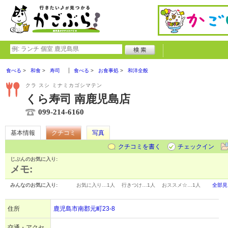
食べる
和食
寿司
食べる
お食事処
和洋全般
クラ スシ ミナミカゴシマテン
くら寿司 南鹿児島店
099-214-6160
基本情報
クチコミ
写真
クチコミを書く
チェックイン
じぶんのお気に入り:
メモ:
みんなのお気に入り:
お気に入り…
1人
行きつけ…
1人
おススメ☆…
1人
全部見
住所
鹿児島市南郡元町23-8
交通・アクセ