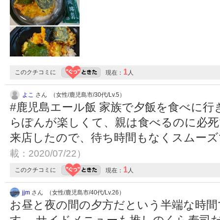
1
このクチコミに
現在：
人
よこ
さん （女性/鹿児島市/30代/Lv.5）
#鹿児島エール飯 家族で夕飯を食べに
らぽんが楽しくて、親は食べるのに必死
来店したので、待ち時間もなくスムー
載：2020/07/22）
1
このクチコミに
現在：
人
jjm
さん （女性/鹿児島市/40代/Lv.26）
お昼と夜の間の夕方だという半端な時間