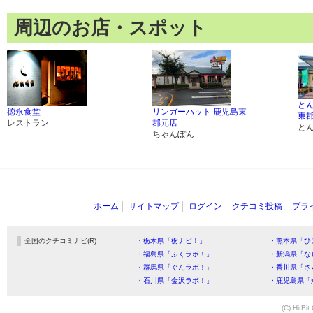
周辺のお店・スポット
とん
徳永食堂
リンガーハット 鹿児島東
東
レストラン
郡元店
と
ちゃんぽん
ホーム
サイトマップ
ログイン
クチコミ投稿
プラ
全国のクチコミナビ(R)
・栃木県「栃ナビ！」
・熊本県「ひ
・福島県「ふくラボ！」
・新潟県「な
・群馬県「ぐんラボ！」
・香川県「さ
・石川県「金沢ラボ！」
・鹿児島県「
(C) HitBit