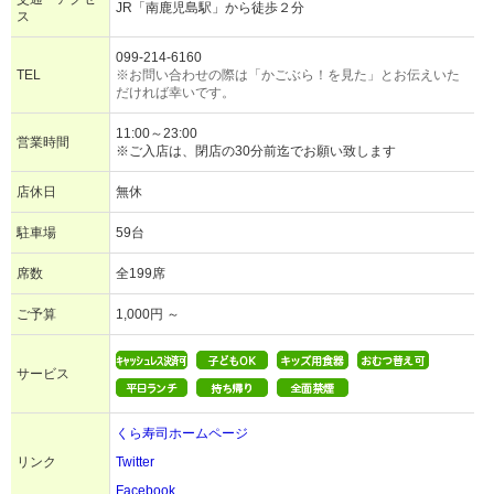
JR「南鹿児島駅」から徒歩２分
ス
099-214-6160
TEL
※お問い合わせの際は「かごぶら！を見た」とお伝えいた
だければ幸いです。
11:00～23:00
営業時間
※ご入店は、閉店の30分前迄でお願い致します
店休日
無休
駐車場
59台
席数
全199席
ご予算
1,000円 ～
サービス
くら寿司ホームページ
リンク
Twitter
Facebook