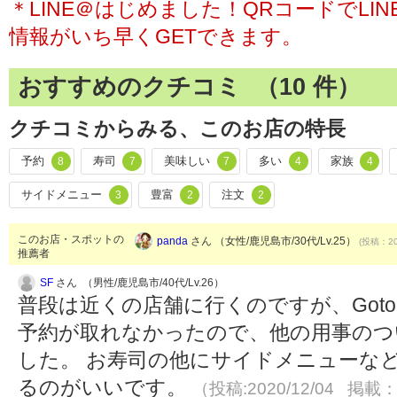
＊LINE＠はじめました！QRコードでL
情報がいち早くGETできます。
おすすめのクチコミ （
10
件）
クチコミからみる、このお店の特長
予約
寿司
美味しい
多い
家族
8
7
7
4
4
サイドメニュー
豊富
注文
3
2
2
このお店・スポットの
panda
さん （女性/鹿児島市/30代/Lv.25）
(投稿：20
推薦者
SF
さん （男性/鹿児島市/40代/Lv.26）
普段は近くの店舗に行くのですが、Got
予約が取れなかったので、他の用事のつ
した。 お寿司の他にサイドメニューな
るのがいいです。
（投稿:2020/12/04 掲載：2