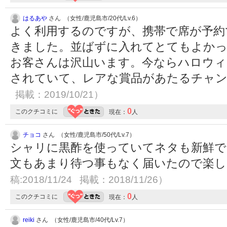
はるあや
さん （女性/鹿児島市/20代/Lv.6）
よく利用するのですが、携帯で席が予約
きました。並ばずに入れてとてもよかっ
お客さんは沢山います。今ならハロウィ
されていて、レアな賞品があたるチャ
掲載：2019/10/21）
0
このクチコミに
現在：
人
チョコ
さん （女性/鹿児島市/50代/Lv.7）
シャリに黒酢を使っていてネタも新鮮で
文もあまり待つ事もなく届いたので楽
稿:2018/11/24 掲載：2018/11/26）
0
このクチコミに
現在：
人
reiki
さん （女性/鹿児島市/40代/Lv.7）