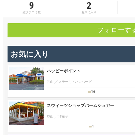
9
2
総クチコミ数
お気に入り
フォローす
お気に入り
ハッピーポイント
谷山
ステーキ・ハンバーグ
16
スウィーツショップパームシュガー
谷山
洋菓子
1