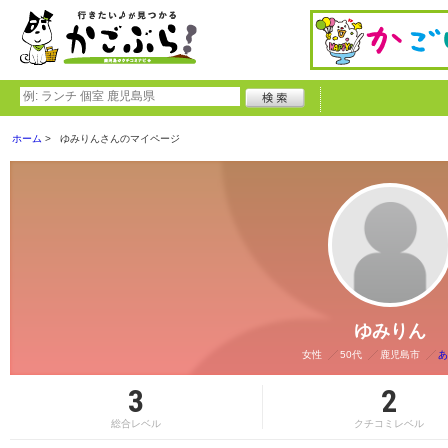
ホーム
ゆみりんさんのマイページ
ゆみりん
女性
50代
鹿児島市
あ
3
2
総合レベル
クチコミレベル