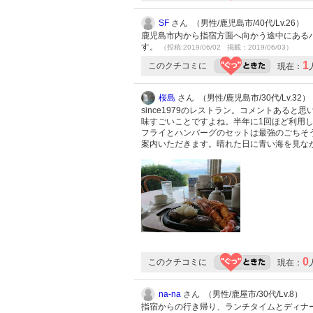
SF
さん （男性/鹿児島市/40代/Lv.26）
鹿児島市内から指宿方面へ向かう途中にある
す。
（投稿:2019/06/02 掲載：2019/06/03）
1
このクチコミに
現在：
桜島
さん （男性/鹿児島市/30代/Lv.32）
since1979のレストラン。コメントあ
味すごいことですよね。半年に1回ほど利用
フライとハンバーグのセットは最強のごちそ
案内いただきます。晴れた日に青い海を見な
0
このクチコミに
現在：
na-na
さん （男性/鹿屋市/30代/Lv.8）
指宿からの行き帰り、ランチタイムとディナ