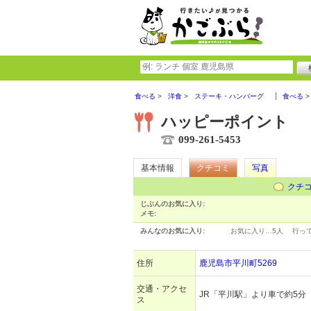
食べる
洋食
ステーキ・ハンバーグ
食べる
ハッピーポイント
099-261-5453
基本情報
クチコミ
写真
クチ
じぶんのお気に入り:
メモ:
みんなのお気に入り:
お気に入り…
5人
行っ
住所
鹿児島市平川町5269
交通・アクセ
JR「平川駅」より車で約5分
ス