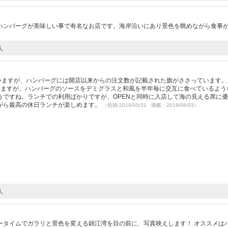
ハンバーグが美味しい事で有名なお店です。海岸沿いにあり景色を眺めながら食事
人
ると思いますが、ハンバーグには開店以来からの注文数が記載された旗がささっています
しますが、ハンバーグのソースをデミグラスと和風を半年毎に交互に食べているよう
うですね。ランチでの利用ばかりですが、OPENと同時に入店して海の見える席に
がら最高の休日ランチが楽しめます。
（投稿:2019/05/31 掲載：2019/06/03）
人
ータイムでガラリと景色を変える錦江湾を目の前に、写真映えします！ オススメは