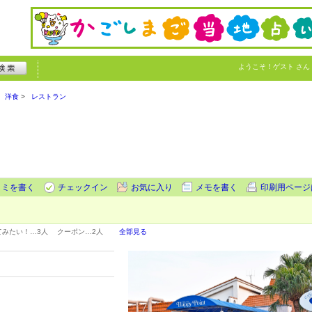
ようこそ！
ゲスト
さん
洋食
レストラン
コミを書く
チェックイン
お気に入り
メモを書く
印刷用ページ
てみたい！…
3人
クーポン…
2人
全部見る