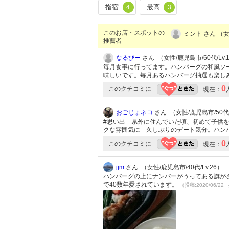
指宿
最高
4
3
このお店・スポットの
ミント さん （女
推薦者
なるびー
さん （女性/鹿児島市/60代/Lv.
毎月食事に行ってます。ハンバーグの和風ソ
味しいです。毎月あるハンバーグ抽選も楽し
0
このクチコミに
現在：
おごじょネコ
さん （女性/鹿児島市/50代/
#思い出 県外に住んでいた頃、初めて子供
クな雰囲気に 久しぶりのデート気分。ハン
0
このクチコミに
現在：
jjm
さん （女性/鹿児島市/40代/Lv.26）
ハンバーグの上にナンバーがうってある旗がさ
で40数年愛されています。
（投稿:2020/06/22