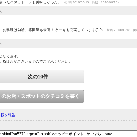
時食べたペスカトーレも美味しかった。
（投稿:2018/06/13 掲載：2018/06/13）
人
）
お料理は勿論、雰囲気も最高！ ケーキも充実しています(^-^)
（投稿:2018/05/10 
人
になります。
いる場合がございますのでご了承ください。
次の10件
このお店・スポットのクチコミを書く
移転を報告