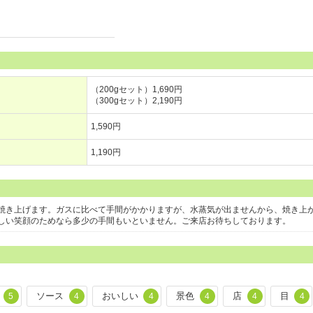
（200gセット）1,690円
（300gセット）2,190円
1,590円
1,190円
焼き上げます。ガスに比べて手間がかかりますが、水蒸気が出ませんから、焼き上
しい笑顔のためなら多少の手間もいといません。ご来店お待ちしております。
ソース
おいしい
景色
店
目
5
4
4
4
4
4