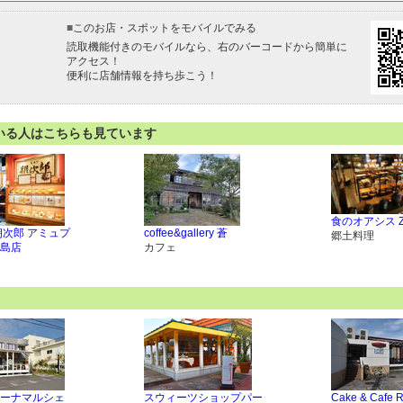
■
このお店・スポットをモバイルでみる
読取機能付きのモバイルなら、右のバーコードから簡単に
アクセス！
便利に店舗情報を持ち歩こう！
いる人はこちらも見ています
食のオアシス Z
朝次郎 アミュプ
coffee&gallery 蒼
郷土料理
島店
カフェ
ーナマルシェ
スウィーツショップパー
Cake & Cafe 