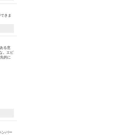
ができま
。ある意
な。エビ
優先的に
ハンバー