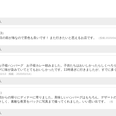
人
23）
、目の前が海なので景色も良いです！ また行きたいと思えるお店です。
（投稿:2020/04
人
お子様ハンバーグ お子様カレー頼みました。子供たちはおいしかったらしくぺろ
グに味が染みていてとてもおいしかったです。11時過ぎに行きましたが、すでに多
02/13 掲載：2020/02/14）
人
3）
宿からの帰りにディナーに寄りました。美味しいハンバーグはもちろん、デザート
さしく、素敵な夜景をバックに写真まで撮ってくれました。いい思い出です。
（投
人