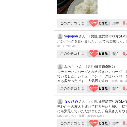
0
このクチコミに
現在：
yopopon
さん （男性/鹿児島市/30代/Lv.
ハンバーグを食べました。 とても美味しく
載：2020/04/30）
0
このクチコミに
現在：
みっち さん （男性/日置市/50代）
シチューハンバーグと炭火焼きハンバーグ 
ていました。シチューハンバーグはハンバー
方も多かったです。人気店ですね
（投稿:2020/
0
このクチコミに
現在：
ななひめ
さん （女性/鹿児島市/40代/Lv.
県外からの友人を連れて行きたいと思い、指
にも満足していただけました。店員さんもや
稿:2019/07/28 掲載：2019/07/29）
0
このクチコミに
現在：