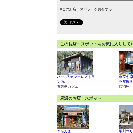
■
このお店・スポットを共有する
このお店・スポットをお気に入りして
ハーブ&カフェレストラ
魚菜や 
ン 祐
ラザ鹿児
古民家カフェ
居酒屋
周辺のお店・スポット
ぐらんま
平川マリ