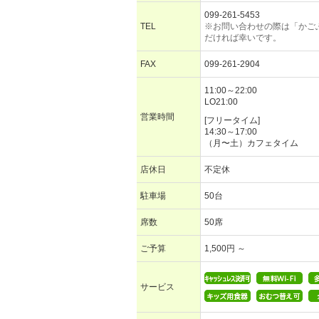
099-261-5453
TEL
※お問い合わせの際は「かご
だければ幸いです。
FAX
099-261-2904
11:00～22:00
LO21:00
営業時間
[フリータイム]
14:30～17:00
（月〜土）カフェタイム
店休日
不定休
駐車場
50台
席数
50席
ご予算
1,500円 ～
サービス