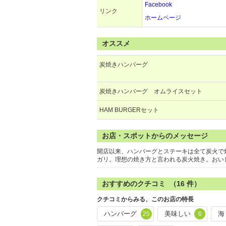
Facebook
リンク
ホームページ
オススメ
炭焼きハンバーグ
炭焼きハンバーグ オムライスセット
HAM BURGERセット
お店・スポットからのメッセージ
開店以来、ハンバーグとステーキは全て炭火で
ガリ。理想の焼き方と言われる炭火焼き。おい
おすすめのクチコミ （
16
件）
クチコミからみる、このお店の特長
ハンバーグ
美味しい
海
25
6