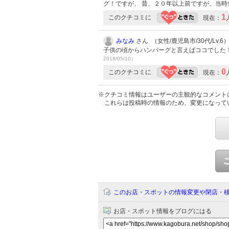
グ！ですが、 昔、２０年以上前ですが、当
1
このクチコミに
現在：
みなみ
さん （女性/鹿児島市/30代/Lv.6
子供の頃からハンバーグと言えばココでした！ 
2018/05/10）
0
このクチコミに
現在：
※クチコミ情報はユーザーの主観的なコメント
これらは投稿時の情報のため、変更になって
このお店・スポットの情報変更や閉店・
お店・スポット情報をブログにはる