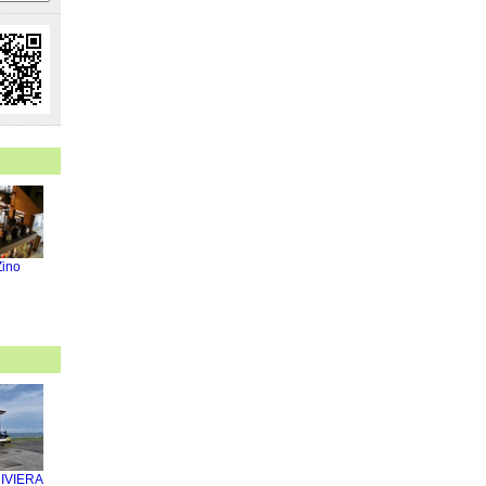
ino
RIVIERA