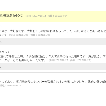
性/鹿児島市/30代）
(投稿：2017/10/16 掲載：2018/04/04)
1）
ースが、大好きです。大根おろしのおかわりもらって、たっぷりかけるとあっさり
みです
（投稿:2021/11/26 掲載：2021/11/26）
人
Lv.12）
を連れて帰省した時、子供を親に預け、２人で食事に行った場所です。海が見え、ロ
バーグが とても美味しかったです。
（投稿:2020/10/27 掲載：2020/10/27）
人
してあり、 翌月当たりのナンバーが公表されるのが楽しみでした。 眺めの良い郊
 掲載：2020/06/23）