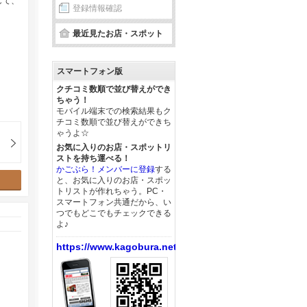
して、
登録情報確認
最近見たお店・スポット
スマートフォン版
クチコミ数順で並び替えができ
ちゃう！
モバイル端末での検索結果もク
チコミ数順で並び替えができち
ゃうよ☆
お気に入りのお店・スポットリ
ストを持ち運べる！
かごぶら！メンバーに登録
する
と、お気に入りのお店・スポッ
トリストが作れちゃう。PC・
スマートフォン共通だから、い
つでもどこでもチェックできる
よ♪
https://www.kagobura.net/