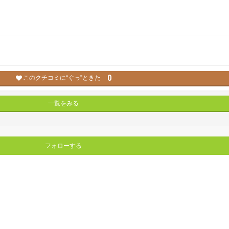
0
このクチコミに“ぐっ”ときた
一覧をみる
フォローする