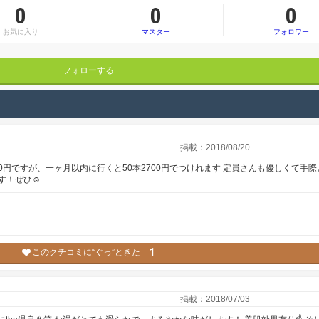
0
0
0
お気に入り
マスター
フォロワー
フォローする
掲載：2018/08/20
0円ですが、一ヶ月以内に行くと50本2700円でつけれます 定員さんも優しくて手際
す！ぜひ☺
1
このクチコミに“ぐっ”ときた
掲載：2018/07/03