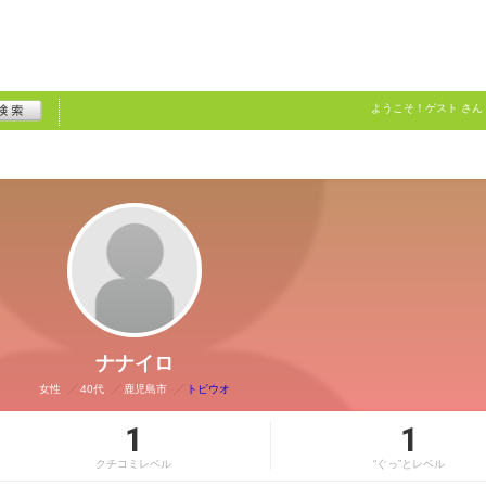
ようこそ！
ゲスト
さん
ナナイロ
女性
40代
鹿児島市
トビウオ
1
1
クチコミレベル
“ぐっ”とレベル