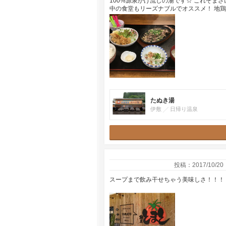
100%源泉かけ流しの湯です☆ これぞまさ
中の食堂もリーズナブルでオススメ！ 地
たぬき湯
伊敷
日帰り温泉
投稿：2017/10/20
スープまで飲み干せちゃう美味しさ！！！