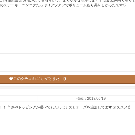
にthe温泉♨笑 お湯がとても滑らかで、まろやかな味がします！ 美肌効果有り☝ そ
鶏のステーキ、ニンニクたっぷりアツアツでボリュームあり美味しかったです♡
0
このクチコミに“ぐっ”ときた
掲載：2018/06/19
！！ 辛さやトッピングが選べてわたしはナスとチーズを追加してます オススメ☝