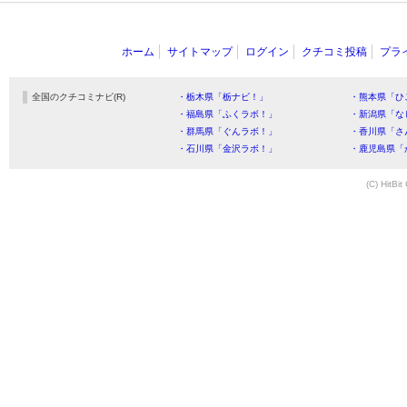
ホーム
サイトマップ
ログイン
クチコミ投稿
プラ
全国のクチコミナビ(R)
・栃木県「栃ナビ！」
・熊本県「ひ
・福島県「ふくラボ！」
・新潟県「な
・群馬県「ぐんラボ！」
・香川県「さ
・石川県「金沢ラボ！」
・鹿児島県「
(C) HitBit