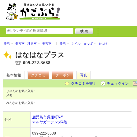
美活
美容室・理容室
美容室
美活
ネイル・まつげ
まつげ
はなはなプラス
099-222-3688
基本情報
クチコミ
クーポン
写真
クチコミを書く
チェックイン
じぶんのお気に入り:
メモ:
みんなのお気に入り:
鹿児島市呉服町6-5
住所
マルヤガーデンズ4階
099-222-3688