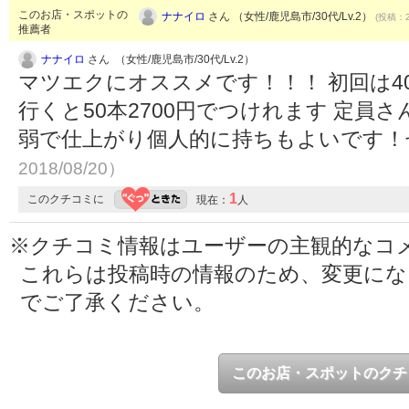
このお店・スポットの
ナナイロ
さん （女性/鹿児島市/30代/Lv.2）
(投稿：2
推薦者
ナナイロ
さん （女性/鹿児島市/30代/Lv.2）
マツエクにオススメです！！！ 初回は4
行くと50本2700円でつけれます 定員
弱で仕上がり個人的に持ちもよいです
2018/08/20）
1
このクチコミに
現在：
人
※クチコミ情報はユーザーの主観的なコ
これらは投稿時の情報のため、変更に
でご了承ください。
このお店・スポットのクチ