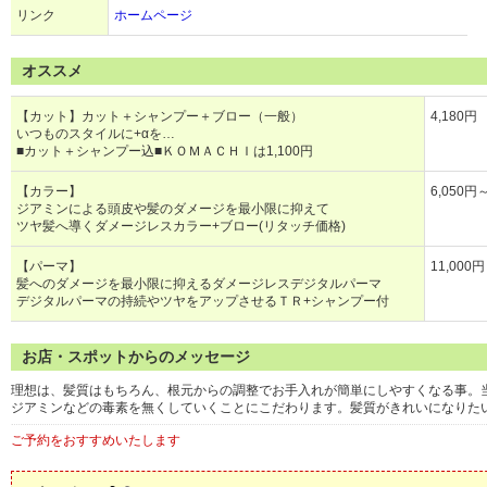
リンク
ホームページ
オススメ
【カット】カット＋シャンプー＋ブロー（一般）
4,180円
いつものスタイルに+αを…
■カット＋シャンプー込■ＫＯＭＡＣＨＩは1,100円
【カラー】
6,050円
ジアミンによる頭皮や髪のダメージを最小限に抑えて
ツヤ髪へ導くダメージレスカラー+ブロー(リタッチ価格)
【パーマ】
11,000
髪へのダメージを最小限に抑えるダメージレスデジタルパーマ
デジタルパーマの持続やツヤをアップさせるＴＲ+シャンプー付
お店・スポットからのメッセージ
理想は、髪質はもちろん、根元からの調整でお手入れが簡単にしやすくなる事。
ジアミンなどの毒素を無くしていくことにこだわります。髪質がきれいになりた
ご予約をおすすめいたします