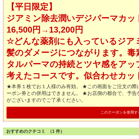
【平日限定】
ジアミン除去潤いデジパーマカッ
16,500円→13,200円
☆どんな薬剤にも入っているジア
髪のダメージにつながります。毒
タルパーマの持続とツヤ感をアッ
考えたコースです。似合わせカッ
★本券１枚でお１人様のみ有効。 ★この画面をご注文の際
ーポン券との併用はできません。 ★お店側の都合で、予告
がございますのでご了承ください。
このクーポンを使用す
おすすめのクチコミ （
1
件）