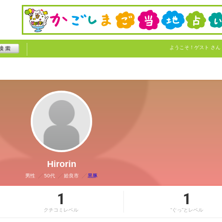
ようこそ！
ゲスト
さん
Hirorin
男性
50代
姶良市
黒豚
1
1
クチコミレベル
“ぐっ”とレベル