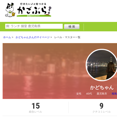
ホーム
かどちゃんさんのマイページ
レベル・マスター一覧
かどちゃん
女性
40代
鹿児島市
桜島
15
9
総合レベル
クチコミレベル