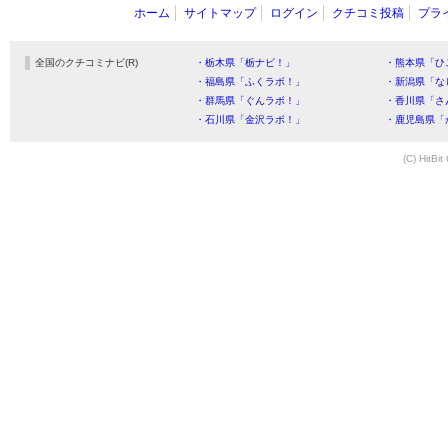
ホーム
サイトマップ
ログイン
クチコミ投稿
プラ
全国のクチコミナビ(R)
・栃木県「栃ナビ！」
・熊本県「ひ
・福島県「ふくラボ！」
・新潟県「な
・群馬県「ぐんラボ！」
・香川県「さ
・石川県「金沢ラボ！」
・鹿児島県「
(C) HitBit