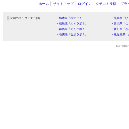
ホーム
サイトマップ
ログイン
クチコミ投稿
プラ
全国のクチコミナビ(R)
・栃木県「栃ナビ！」
・熊本県「ひ
・福島県「ふくラボ！」
・新潟県「な
・群馬県「ぐんラボ！」
・香川県「さ
・石川県「金沢ラボ！」
・鹿児島県「
(C) HitBit