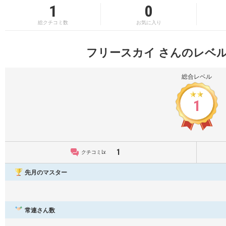
1
0
総クチコミ数
お気に入り
フリースカイ さんのレベ
総合レベル
1
1
クチコミLv.
先月のマスター
常連さん数