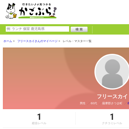
ホーム
フリースカイさんのマイページ
レベル・マスター一覧
フリースカイ
男性
60代
薩摩郡さつま町
1
1
総合レベル
クチコミレベル