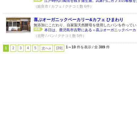
江戸時代の風情を残す蒲生麓。武家門にカフェの看板を見
（姶良市 / カフェ / クチコミ数 6件）
喜ぶオーガニックベーカリー&カフェ ひまわり
無添加にこだわり、自家製天然酵母を使用したパンを作ってい
本日は、鹿児島市吉野にある＜喜ぶオーガニックベーカリー
（吉野 / パン / クチコミ数 5件）
1～10
件を表示 / 全
389
件
1
2
3
4
5
[39]
次へ»