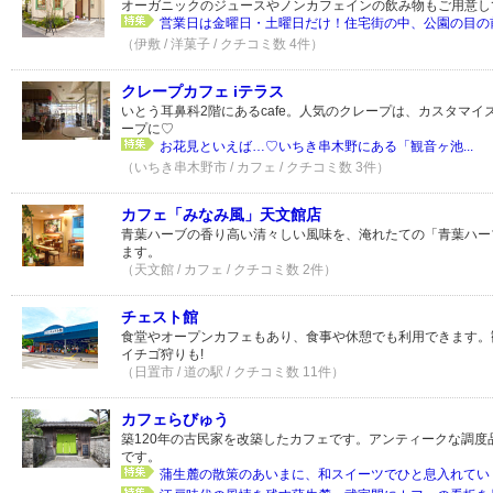
オーガニックのジュースやノンカフェインの飲み物もご用意し
営業日は金曜日・土曜日だけ！住宅街の中、公園の目の前
（伊敷 / 洋菓子 / クチコミ数 4件）
クレープカフェ iテラス
いとう耳鼻科2階にあるcafe。人気のクレープは、カスタマ
ープに♡
お花見といえば…♡いちき串木野にある「観音ヶ池...
（いちき串木野市 / カフェ / クチコミ数 3件）
カフェ「みなみ風」天文館店
青葉ハーブの香り高い清々しい風味を、淹れたての「青葉ハー
ます。
（天文館 / カフェ / クチコミ数 2件）
チェスト館
食堂やオープンカフェもあり、食事や休憩でも利用できます。
イチゴ狩りも!
（日置市 / 道の駅 / クチコミ数 11件）
カフェらびゅう
築120年の古民家を改築したカフェです。アンティークな調度
です。
蒲生麓の散策のあいまに、和スイーツでひと息入れていく？