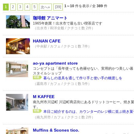
1～10
件を表示 / 全
389
件
1
2
3
4
5
[39]
次へ»
珈琲館 アニマート
1965年創業！出水市で最も古い喫茶店です
（出水市 / 和洋全般 / クチコミ数 2件）
HANAN CAFE
（中央駅 / カフェ / クチコミ数 7件）
ao-ya apartment store
コンセプトは「長年使っても色褪せない、実用的かつ美しい暮
スタイルショップ
暮らしの道具を通して作り手と使い手の橋渡しを
（霧島市 / カフェ / クチコミ数 5件）
M KAFFEE
南九州市川辺町 川辺町商店街にあるドリットコーヒー。焼き
す。
本日ご紹介するのは、カウンターのレジ横に並ぶ焼き菓子
（南九州市 / カフェ / クチコミ数 2件）
Muffins & Scones tico.