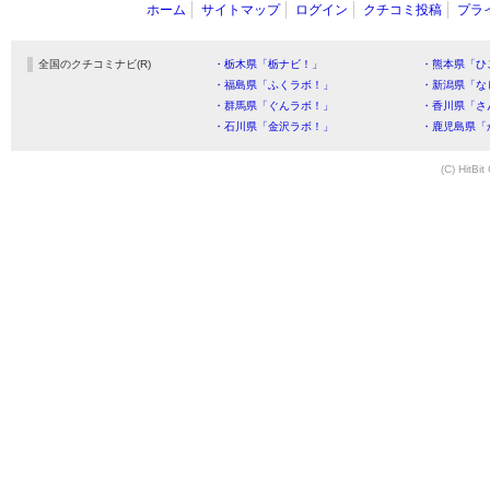
ホーム
サイトマップ
ログイン
クチコミ投稿
プラ
全国のクチコミナビ(R)
・栃木県「栃ナビ！」
・熊本県「ひ
・福島県「ふくラボ！」
・新潟県「な
・群馬県「ぐんラボ！」
・香川県「さ
・石川県「金沢ラボ！」
・鹿児島県「
(C) HitBit