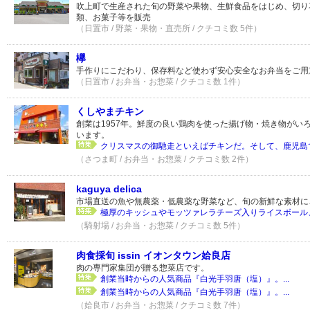
吹上町で生産された旬の野菜や果物、生鮮食品をはじめ、切り
類、お菓子等を販売
（日置市 / 野菜・果物・直売所 / クチコミ数 5件）
欅
手作りにこだわり、保存料など使わず安心安全なお弁当をご用
（日置市 / お弁当・お惣菜 / クチコミ数 1件）
くしやまチキン
創業は1957年。鮮度の良い鶏肉を使った揚げ物・焼き物がい
います。
クリスマスの御馳走といえばチキンだ。そして、鹿児島で
（さつま町 / お弁当・お惣菜 / クチコミ数 2件）
kaguya delica
市場直送の魚や無農薬・低農薬な野菜など、旬の新鮮な素材に
極厚のキッシュやモッツァレラチーズ入りライスボール、
（騎射場 / お弁当・お惣菜 / クチコミ数 5件）
肉食採旬 issin イオンタウン姶良店
肉の専門家集団が贈る惣菜店です。
創業当時からの人気商品『白光手羽唐（塩）』。...
創業当時からの人気商品『白光手羽唐（塩）』。...
（姶良市 / お弁当・お惣菜 / クチコミ数 7件）