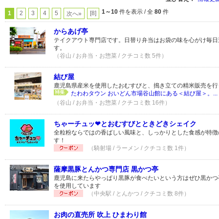
1～10
件を表示 / 全
80
件
1
2
3
4
5
[8]
次へ»
からあげ亭
テイクアウト専門店です。日替り弁当はお袋の味を心がけ毎日
す。
（谷山 / お弁当・お惣菜 / クチコミ数 5件）
結び屋
鹿児島県産米を使用したおむすびと、搗き立ての精米販売を行
たわわタウン おいどん市場谷山館にある＜結び屋＞。...
（谷山 / お弁当・お惣菜 / クチコミ数 16件）
ちゃーチュッ❤とおむすびとときどきシェイク
全粒粉ならではの香ばしい風味と、しっかりとした食感が特徴
す！
（騎射場 / ラーメン / クチコミ数 1件）
薩摩黒豚とんかつ専門店 黒かつ亭
鹿児島に来たらやっぱり黒豚が食べたいという方はぜひ黒かつ
を使用しています
（中央駅 / とんかつ / クチコミ数 8件）
お肉の直売所 吹上 ひまわり館