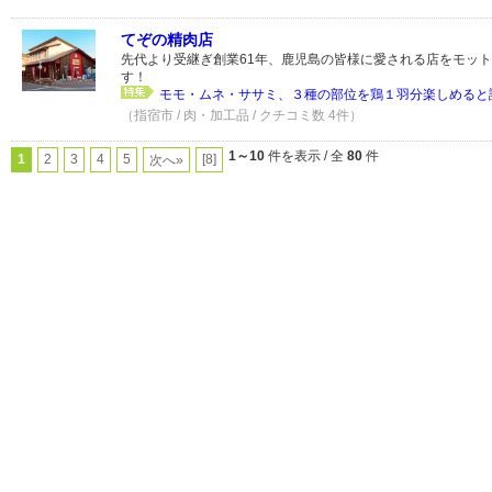
てぞの精肉店
先代より受継ぎ創業61年、鹿児島の皆様に愛される店をモッ
す！
モモ・ムネ・ササミ、３種の部位を鶏１羽分楽しめると評
（指宿市 / 肉・加工品 / クチコミ数 4件）
1～10
件を表示 / 全
80
件
1
2
3
4
5
[8]
次へ»