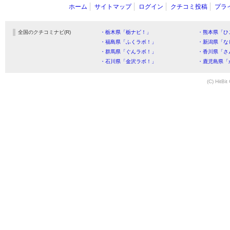
ホーム
サイトマップ
ログイン
クチコミ投稿
プラ
全国のクチコミナビ(R)
・栃木県「栃ナビ！」
・熊本県「ひ
・福島県「ふくラボ！」
・新潟県「な
・群馬県「ぐんラボ！」
・香川県「さ
・石川県「金沢ラボ！」
・鹿児島県「
(C) HitBit