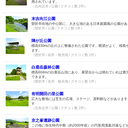
用されています。
（志布志市 / 公園 / クチコミ数 2件）
末吉向江公園
曽於市街地の中心部に、大きな池のある日本庭園風の公園があ
（曽於市 / 公園 / クチコミ数 1件）
陣が丘公園
標高430mの丘の上に整備された公園です。眺望がよく、桜島
ます。
（曽於市 / 名所・観光地 / クチコミ数 1件）
白鹿岳森林公園
標高604mの白鹿岳山頂にあり、展望台からは晴れていれば鹿
できます。
（曽於市 / 名所・観光地 / クチコミ数 1件）
有明開田の里公園
広大な敷地には芝生の広場、ステージ、資料館などがあります
す
（志布志市 / 公園 / クチコミ数 2件）
京之峯遺跡公園
この地に弥生時代中期（約2000年前）の円形周溝墓20基など