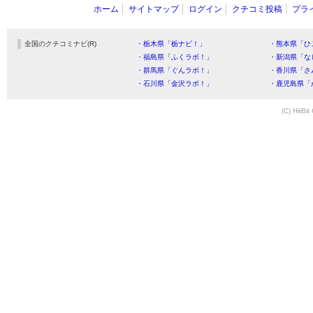
ホーム
サイトマップ
ログイン
クチコミ投稿
プラ
全国のクチコミナビ(R)
・栃木県「栃ナビ！」
・熊本県「ひ
・福島県「ふくラボ！」
・新潟県「な
・群馬県「ぐんラボ！」
・香川県「さ
・石川県「金沢ラボ！」
・鹿児島県「
(C) HitBit