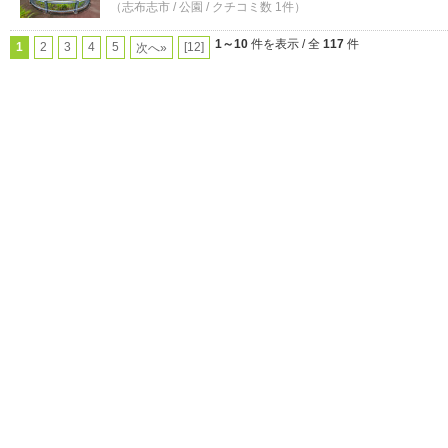
（志布志市 / 公園 / クチコミ数 1件）
1～10
件を表示 / 全
117
件
1
2
3
4
5
[12]
次へ»