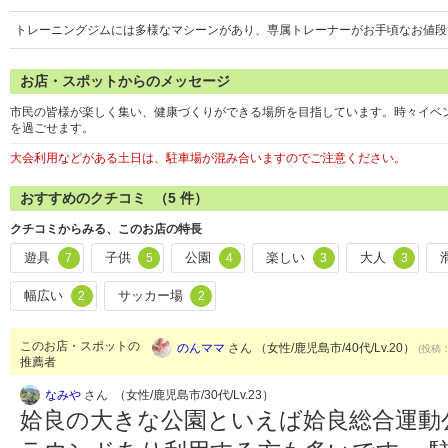
トレーニングジムには多様なマシーンがあり、専属トレーナーがお手頃なお値段
お店・スポットからのメッセージ
市民の皆様が楽しく集い、健康づくりができる場所を目指しています。時々イベ
を過ごせます。
大会利用などがある土日は、駐車場が混み合いますのでご注意ください。
おすすめのクチコミ （
5
件）
クチコミからみる、このお店の特長
遊具
子供
公園
楽しい
大人
7
5
4
3
3
幅広い
サッカー場
2
2
このお店・スポットの
のんママ
さん （女性/鹿児島市/40代/Lv.20）
(投稿：
推薦者
なみや
さん （女性/鹿児島市/30代/Lv.23）
姶良の大きな公園といえば姶良総合運動