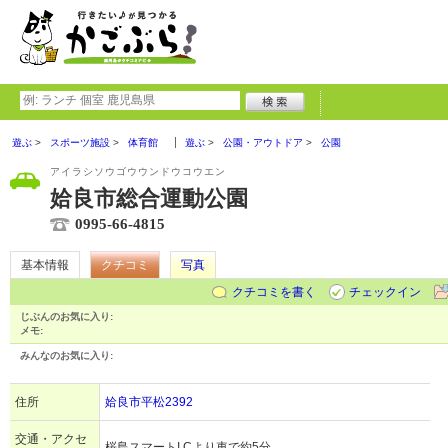
遊ぶ
スポーツ施設
体育館
遊ぶ
公園・アウトドア
公園
アイラシソウゴウウンドウコウエン
姶良市総合運動公園
0995-66-4815
基本情報
クチコミ
写真
クチコミを書く
チェックイン
じぶんのお気に入り:
メモ:
みんなのお気に入り:
住所
姶良市平松2392
交通・アクセ
桜島スマートI.Cより車で約5分