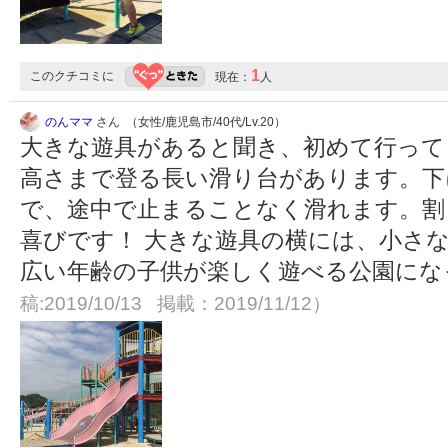
1
このクチコミに
現在：
人
のんママ
さん （女性/鹿児島市/40代/Lv.20）
大きな遊具があると聞き、初めて行って
高さまで登る長い滑り台があります。下
で、途中で止まることなく滑れます。割
喜びです！ 大きな遊具の横には、小さ
広い年齢の子供が楽しく遊べる公園に
稿:2019/10/13 掲載：2019/11/12）