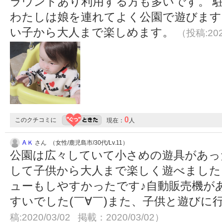
ラウンドあり利用する方も多いです。 
わたしは娘を連れてよく公園で遊びます
い子から大人まで楽しめます。
（投稿:202
0
このクチコミに
現在：
人
A Ｋ
さん （女性/鹿児島市/30代/Lv.11）
公園は広々していて小さめの遊具があっ
して子供から大人まで楽しく遊べました
ューもしやすかったです♪自動販売機が
すいでした(￣∀￣)また、子供と遊びに
稿:2020/03/02 掲載：2020/03/02）