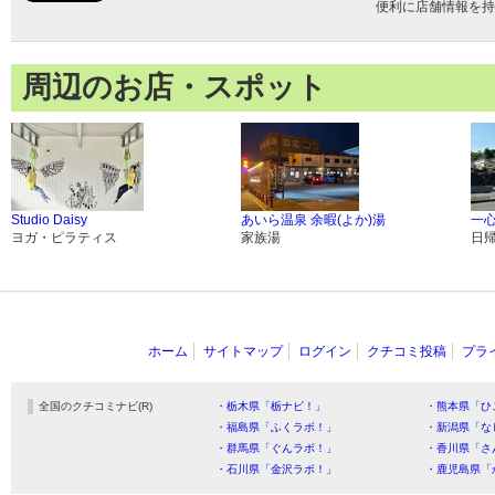
便利に店舗情報を持
周辺のお店・スポット
Studio Daisy
あいら温泉 余暇(よか)湯
一
ヨガ・ピラティス
家族湯
日
ホーム
サイトマップ
ログイン
クチコミ投稿
プラ
全国のクチコミナビ(R)
・栃木県「栃ナビ！」
・熊本県「ひ
・福島県「ふくラボ！」
・新潟県「な
・群馬県「ぐんラボ！」
・香川県「さ
・石川県「金沢ラボ！」
・鹿児島県「