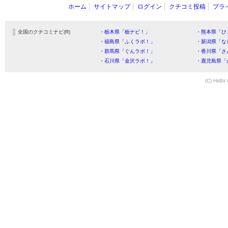
ホーム
サイトマップ
ログイン
クチコミ投稿
プラ
全国のクチコミナビ(R)
・栃木県「栃ナビ！」
・熊本県「ひ
・福島県「ふくラボ！」
・新潟県「な
・群馬県「ぐんラボ！」
・香川県「さ
・石川県「金沢ラボ！」
・鹿児島県「
(C) HitBit