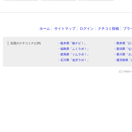
ホーム
サイトマップ
ログイン
クチコミ投稿
プラ
全国のクチコミナビ(R)
・栃木県「栃ナビ！」
・熊本県「ひ
・福島県「ふくラボ！」
・新潟県「な
・群馬県「ぐんラボ！」
・香川県「さ
・石川県「金沢ラボ！」
・鹿児島県「
(C) HitBit