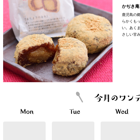
かぢき庵
鹿児島の
らかくも
い。あく
さしい甘