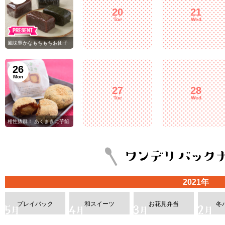
20
21
Tue
Wed
風味豊かなもちもちお団子
26
Mon
27
28
Tue
Wed
相性抜群！ あくまきに芋餡
2021年
プレイバック
和スイーツ
お花見弁当
冬