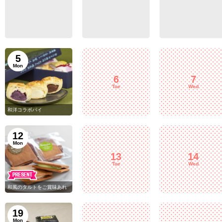
5
Mon
6
7
Tue
Wed
和洋コラボパイ
12
Mon
13
14
Tue
Wed
和風のタルトをご賞味あれ
19
Mon