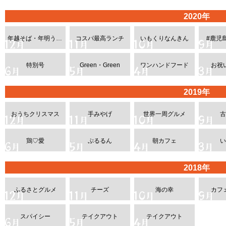
2020年
年越そば・年明うどん
コスパ最高ランチ
いもくりなんきん
#鹿児
特別号
Green・Green
ワンハンドフード
お祝
2019年
おうちクリスマス
手みやげ
世界一周グルメ
古
鶏♡愛
ぷるるん
朝カフェ
い
2018年
ふるさとグルメ
チーズ
海の幸
カフ
スパイシー
テイクアウト
テイクアウト