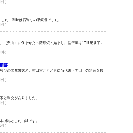
 1件）
れました。当時は石造りの眼鏡橋でした。
 1件）
川（美山）に住ませたの薩摩焼の始まり。堂平窯は17世紀前半に
 1件）
招墓
後期の薩摩藩家老。村田堂元とともに苗代川（美山）の窯業を振
 1件）
家と親交がありました。
 1件）
本拠地とした山城です。
 1件）