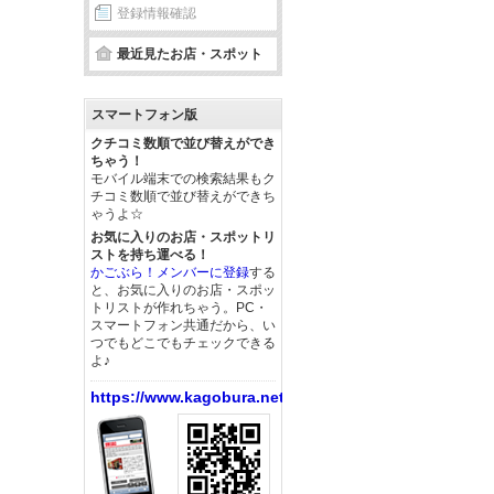
登録情報確認
最近見たお店・スポット
スマートフォン版
クチコミ数順で並び替えができ
ちゃう！
モバイル端末での検索結果もク
チコミ数順で並び替えができち
ゃうよ☆
お気に入りのお店・スポットリ
ストを持ち運べる！
かごぶら！メンバーに登録
する
と、お気に入りのお店・スポッ
トリストが作れちゃう。PC・
スマートフォン共通だから、い
つでもどこでもチェックできる
よ♪
https://www.kagobura.net/