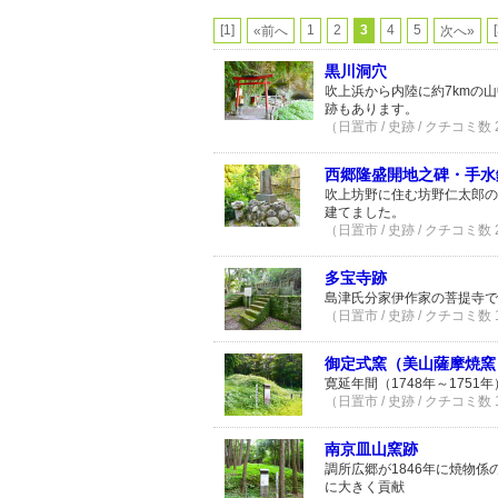
[1]
1
2
3
4
5
«前へ
次へ»
黒川洞穴
吹上浜から内陸に約7kmの
跡もあります。
（日置市 / 史跡 / クチコミ数
西郷隆盛開地之碑・手水
吹上坊野に住む坊野仁太郎の
建てました。
（日置市 / 史跡 / クチコミ数
多宝寺跡
島津氏分家伊作家の菩提寺で
（日置市 / 史跡 / クチコミ数
御定式窯（美山薩摩焼窯
寛延年間（1748年～175
（日置市 / 史跡 / クチコミ数
南京皿山窯跡
調所広郷が1846年に焼物
に大きく貢献