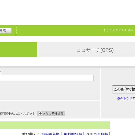
ようこそ！
ゲスト
さん
ココサーチ(GPS)
索
条件をクリ
業時間中のお店・スポット
さらに条件追加
並び替え：
情報更新順
掲載開始順
クチコミ数順