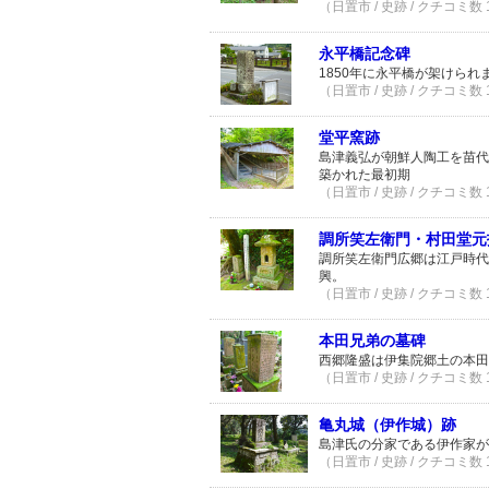
（日置市 / 史跡 / クチコミ数
永平橋記念碑
1850年に永平橋が架けら
（日置市 / 史跡 / クチコミ数
堂平窯跡
島津義弘が朝鮮人陶工を苗代
築かれた最初期
（日置市 / 史跡 / クチコミ数
調所笑左衛門・村田堂元
調所笑左衛門広郷は江戸時代
興。
（日置市 / 史跡 / クチコミ数
本田兄弟の墓碑
西郷隆盛は伊集院郷土の本田
（日置市 / 史跡 / クチコミ数
亀丸城（伊作城）跡
島津氏の分家である伊作家が
（日置市 / 史跡 / クチコミ数