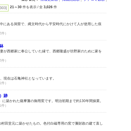
21～30
件を表示 / 全
3,026
件
[303]
山中にある洞窟で、縄文時代から平安時代にかけて人が使用した痕
 2件）
鉢
妻が西郷家に奉公していた縁で、西郷隆盛が坊野家のために家を
 2件）
、現在は石亀神社となっています。
 1件）
）跡
1年）に築かれた薩摩藩の御用窯です。明治初期まで約130年間操業。
 1件）
係の村田堂元に築かせたもの。色付白磁専用の窯で藩財政の建て直し