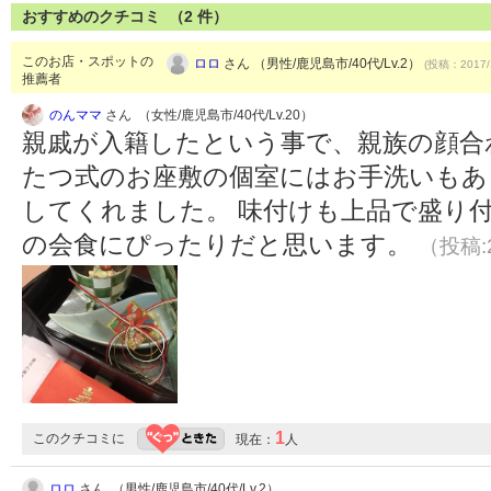
おすすめのクチコミ （
2
件）
このお店・スポットの
ロロ
さん （男性/鹿児島市/40代/Lv.2）
(投稿：2017/
推薦者
のんママ
さん （女性/鹿児島市/40代/Lv.20）
親戚が入籍したという事で、親族の顔合
たつ式のお座敷の個室にはお手洗いもあ
してくれました。 味付けも上品で盛り
の会食にぴったりだと思います。
（投稿:2
1
このクチコミに
現在：
人
ロロ
さん （男性/鹿児島市/40代/Lv.2）