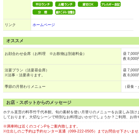
リンク
ホームページ
オススメ
お顔合わせ会席（お料理 ※お飲物は別途料金）
昼 7,00
夜 8,00
法宴プラン（法宴昼会席）
昼 7,00
※法事・法要承ります。
夜 8,00
季節の月替わりメニュー
（
お店・スポットからのメッセージ
ホテル直営の料亭竹千代本館。旬の素材を使い月替りのメニューをお楽しみ頂けま
しております。大切なシーンで特別なお料理はいかがでしょうか？ご利用、お待
※満車時は近くのコインPをご案内致します。
※仕出しのご予約は予約センター直通（099-222-0505）までお問合せ下さいませ