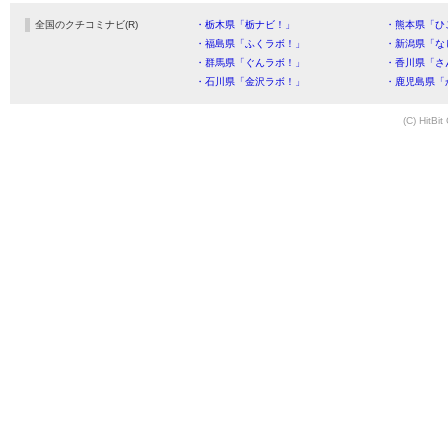
全国のクチコミナビ(R)
・栃木県「栃ナビ！」
・熊本県「ひ
・福島県「ふくラボ！」
・新潟県「な
・群馬県「ぐんラボ！」
・香川県「さ
・石川県「金沢ラボ！」
・鹿児島県「
(C) HitBit