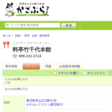
食べる
和食
割烹・会席・懐石料理
リョウテイ タケチヨ ホンカン
料亭竹千代本館
099-222-3724
基本情報
クチコミ
写真
お花見弁当特集
クチコミを書く
チェックイン
じぶんのお気に入り:
メモ:
みんなのお気に入り:
鹿児島市山之口町4-20
住所
ホテルレクストン鹿児島2Ｆ