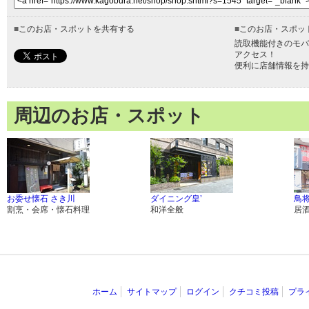
■
このお店・スポットを共有する
■
このお店・スポッ
読取機能付きのモバ
アクセス！
便利に店舗情報を持
周辺のお店・スポット
お委せ懐石 さき川
ダイニング皇’
鳥将
割烹・会席・懐石料理
和洋全般
居
ホーム
サイトマップ
ログイン
クチコミ投稿
プラ