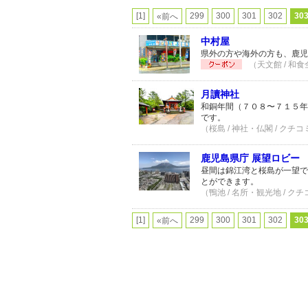
[1]
299
300
301
302
30
«前へ
中村屋
県外の方や海外の方も、鹿児
（天文館 / 和食
月讀神社
和銅年間（７０８〜７１５年
です。
（桜島 / 神社・仏閣 / クチコ
鹿児島県庁 展望ロビー
昼間は錦江湾と桜島が一望で
とができます。
（鴨池 / 名所・観光地 / クチ
[1]
299
300
301
302
30
«前へ