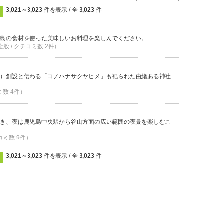
3,021～3,023
件を表示 / 全
3,023
件
3
島の食材を使った美味しいお料理を楽しんでください。
全般 / クチコミ数 2件）
）創設と伝わる「コノハナサクヤヒメ」も祀られた由緒ある神社
ミ数 4件）
き、夜は鹿児島中央駅から谷山方面の広い範囲の夜景を楽しむこ
コミ数 9件）
3,021～3,023
件を表示 / 全
3,023
件
3