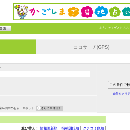
ようこそ！
ゲスト
さん
ココサーチ(GPS)
索
条件をクリ
業時間中のお店・スポット
さらに条件追加
並び替え：
情報更新順
掲載開始順
クチコミ数順