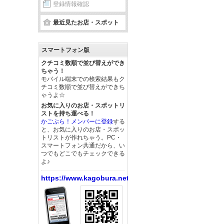
登録情報確認
最近見たお店・スポット
スマートフォン版
クチコミ数順で並び替えができ
ちゃう！
モバイル端末での検索結果もク
チコミ数順で並び替えができち
ゃうよ☆
お気に入りのお店・スポットリ
ストを持ち運べる！
かごぶら！メンバーに登録
する
と、お気に入りのお店・スポッ
トリストが作れちゃう。PC・
スマートフォン共通だから、い
つでもどこでもチェックできる
よ♪
https://www.kagobura.net/