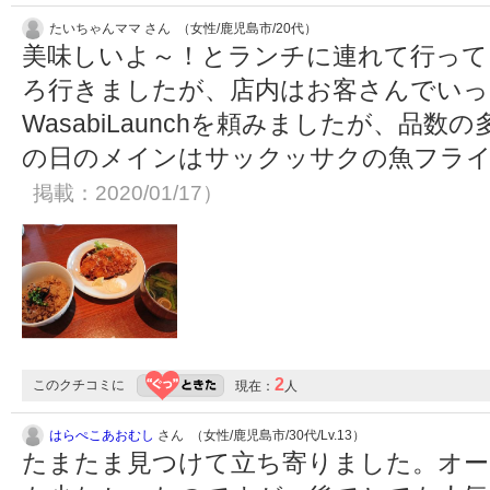
たいちゃんママ さん （女性/鹿児島市/20代）
美味しいよ～！とランチに連れて行って
ろ行きましたが、店内はお客さんでいっ
WasabiLaunchを頼みましたが、品
の日のメインはサックッサクの魚フラ
掲載：2020/01/17）
2
このクチコミに
現在：
人
はらぺこあおむし
さん （女性/鹿児島市/30代/Lv.13）
たまたま見つけて立ち寄りました。オー