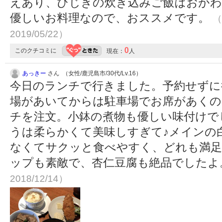
えあり、ひじきの炊き込みご飯はおか
優しいお料理なので、おススメです。
（
2019/05/22）
0
このクチコミに
現在：
人
あっきー
さん （女性/鹿児島市/30代/Lv.16）
今日のランチで行きました。予約せずに
場があいてからは駐車場でお席があくのを待ち
チを注文。小鉢の煮物も優しい味付けで
うは柔らかくて美味しすぎて♪メインの
なくてサクッと食べやすく、どれも満足
ップも素敵で、杏仁豆腐も絶品でした
2018/12/14）