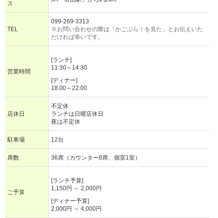
ス
099-269-3313
TEL
※お問い合わせの際は「かごぶら！を見た」とお伝えいた
だければ幸いです。
[ランチ]
11:30～14:30
営業時間
[ディナー]
18:00～22:00
不定休
店休日
ランチは日曜店休日
夜は不定休
駐車場
12台
席数
36席（カウンター8席、個室1室）
[ランチ予算]
1,150円 ～ 2,000円
ご予算
[ディナー予算]
2,000円 ～ 4,000円