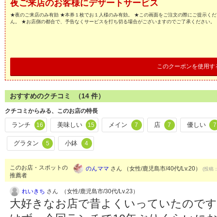
夜ご来店のお客様にデザートサービス
★夜のご来店のみ有効 ★本券１枚でお１人様のみ有効。 ★この画面をご注文の際にご提示くだ
ん。 ★お店側の都合で、予告なくサービスを打ち切る場合がございますのでご了承ください。
このクーポンを使用す
おすすめのクチコミ （
14
件）
クチコミからみる、このお店の特長
ランチ
美味しい
メイン
店
優しい
16
15
7
7
7
グラタン
小鉢
5
4
このお店・スポットの
のんママ
さん （女性/鹿児島市/40代/Lv.20）
(投稿：
推薦者
れいきち
さん （女性/鹿児島市/30代/Lv.23）
大好きなお店で昔よくいっていたので