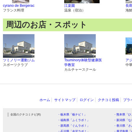
cyrano de Bergerac
江楽園
長
フランス料理
温泉（宿泊）
海
周辺のお店・スポット
ツミノリー運動ジム
Tsuminory体験型健康医
ア
スポーツクラブ
学教室
中
カルチャースクール
ホーム
サイトマップ
ログイン
クチコミ投稿
プラ
全国のクチコミナビ(R)
・栃木県「栃ナビ！」
・熊本県「ひ
・福島県「ふくラボ！」
・新潟県「な
・群馬県「ぐんラボ！」
・香川県「さ
・石川県「金沢ラボ！」
・鹿児島県「