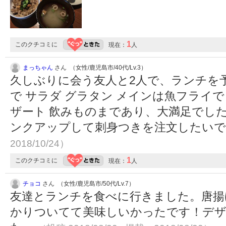
1
このクチコミに
現在：
人
まっちゃん
さん （女性/鹿児島市/40代/Lv.3）
久しぶりに会う友人と2人で、ランチを予
で サラダ グラタン メインは魚フライ
ザート 飲みものまであり、大満足でし
ンクアップして刺身つきを注文したい
2018/10/24）
1
このクチコミに
現在：
人
チョコ
さん （女性/鹿児島市/50代/Lv.7）
友達とランチを食べに行きました。唐揚
かりついてて美味しいかったです！デ