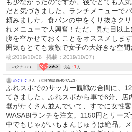
も少なかったのですが、後でとても人気
だと気づきました。ランチメニューで
頼みました。食パンの中をくり抜きクリ
れメニューで大興奮！ただ、見た目以上
腹を空かせておくことをオススメします^
囲気もとても素敵で女子の大好きな空間
稿:2019/10/06 掲載：2019/10/07）
1
このクチコミに
現在：
人
めぐもぐ
さん （女性/霧島市/40代/Lv.3）
ふれスポでのサッカー観戦の合間に、1
てきました。ふれスポから車で6分、店
器がたくさん並んでいて、すでに女性客
WASABIランチを注文。1150円とリ
中でもじゃがいもまんじゅうは絶品。メ