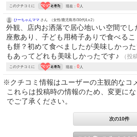
0
このクチコミに
現在：
人
ひーちゃんママ
さん （女性/鹿児島市/30代/Lv.2）
外観、店内お洒落で居心地いい空間でし
座敷あり、子ども用椅子ありで食べるこ
も餅？初めて食べましたが美味しかった
もあってどれも美味しかったです♪
（投稿:
0
このクチコミに
現在：
人
※クチコミ情報はユーザーの主観的なコ
これらは投稿時の情報のため、変更に
でご了承ください。
次の10件