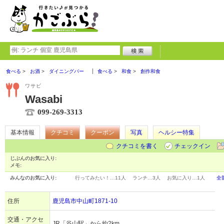
食べる
お酒
ダイニングバー
食べる
和食
創作和食
ワサビ
Wasabi
099-269-3313
基本情報
クチコミ
クーポン
写真
ヘルシー特集
クチコミを書く
チェックイン
じぶんのお気に入り:
メモ:
みんなのお気に入り:
行ってみたい！…
11人
ランチ…
3人
お気に入り…
1人
全
住所
鹿児島市中山町1871-10
交通・アクセ
JR「谷山駅」から約2km