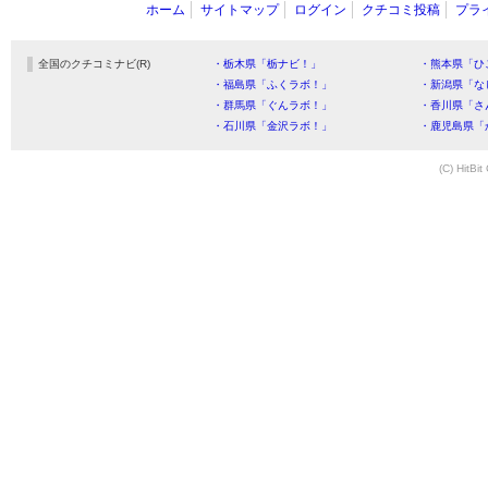
ホーム
サイトマップ
ログイン
クチコミ投稿
プラ
全国のクチコミナビ(R)
・栃木県「栃ナビ！」
・熊本県「ひ
・福島県「ふくラボ！」
・新潟県「な
・群馬県「ぐんラボ！」
・香川県「さ
・石川県「金沢ラボ！」
・鹿児島県「
(C) HitBit