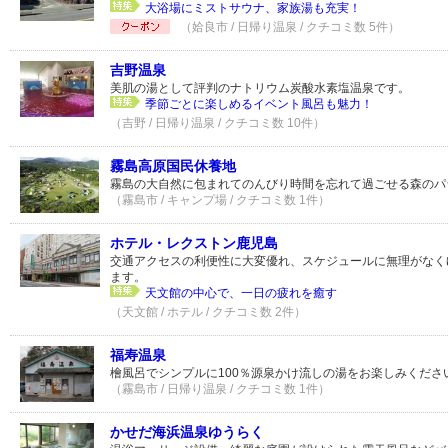
大浴場にミストサウナ、家族湯も充実！
（姶良市 / 日帰り温泉 / クチコミ数 5件）
吉野温泉
美肌の湯として評判のナトリウム炭酸水素塩温泉です。
季節ごとに楽しめるイベント風呂も魅力！
（吉野 / 日帰り温泉 / クチコミ数 10件）
霧島高原国民休養地
霧島の大自然に包まれてのんびり時間を忘れて過ごせる森のパ
（霧島市 / キャンプ場 / クチコミ数 1件）
ホテル・レクストン鹿児島
交通アクセスの利便性に大変優れ、スケジュールに無理がなく
ます。
天文館の中心で、一日の疲れを癒す
（天文館 / ホテル / クチコミ数 2件）
福寿温泉
檜風呂でシンプルに100％源泉かけ流しの湯をお楽しみくださ
（霧島市 / 日帰り温泉 / クチコミ数 1件）
かせだ海浜温泉ゆうらく