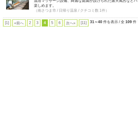
温浴マッサージ設備、綺麗な庭園が設けられた露天風呂などバ
楽しめます。
（南さつま市 / 日帰り温泉 / クチコミ数 1件）
31～40
件を表示 / 全
109
件
[1]
2
3
4
5
6
[11]
«前へ
次へ»