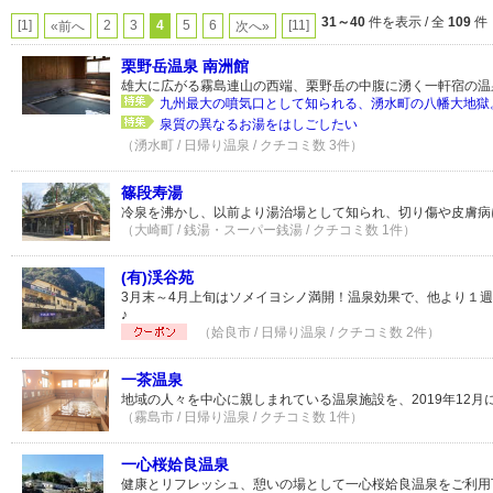
31～40
件を表示 / 全
109
件
[1]
2
3
4
5
6
[11]
«前へ
次へ»
栗野岳温泉 南洲館
雄大に広がる霧島連山の西端、栗野岳の中腹に湧く一軒宿の温
九州最大の噴気口として知られる、湧水町の八幡大地獄。.
泉質の異なるお湯をはしごしたい
（湧水町 / 日帰り温泉 / クチコミ数 3件）
篠段寿湯
冷泉を沸かし、以前より湯治場として知られ、切り傷や皮膚病
（大崎町 / 銭湯・スーパー銭湯 / クチコミ数 1件）
(有)渓谷苑
3月末～4月上旬はソメイヨシノ満開！温泉効果で、他より１
♪
（姶良市 / 日帰り温泉 / クチコミ数 2件）
一茶温泉
地域の人々を中心に親しまれている温泉施設を、2019年12
（霧島市 / 日帰り温泉 / クチコミ数 1件）
一心桜姶良温泉
健康とリフレッシュ、憩いの場として一心桜姶良温泉をご利用