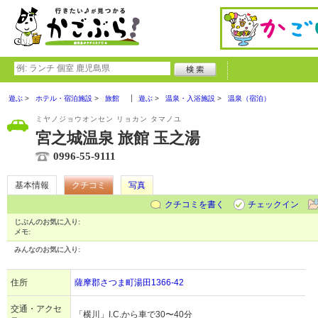
遊ぶ
ホテル・宿泊施設
旅館
遊ぶ
温泉・入浴施設
温泉（宿泊）
ミヤノジョウオンセン リョカン タマノユ
宮之城温泉 旅館 玉之湯
0996-55-9111
基本情報
クチコミ
写真
クチコミを書く
チェックイン
じぶんのお気に入り:
メモ:
みんなのお気に入り:
住所
薩摩郡さつま町湯田1366-42
交通・アクセ
「横川」I.C.から車で30〜40分