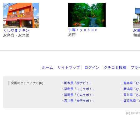
手塚ｒｙｏｋａｎ
くしやまチキン
お
旅館
お弁当・お惣菜
和
ホーム
サイトマップ
ログイン
クチコミ投稿
プラ
全国のクチコミナビ(R)
・栃木県「栃ナビ！」
・熊本県「ひ
・福島県「ふくラボ！」
・新潟県「な
・群馬県「ぐんラボ！」
・香川県「さ
・石川県「金沢ラボ！」
・鹿児島県「
(C) HitBit