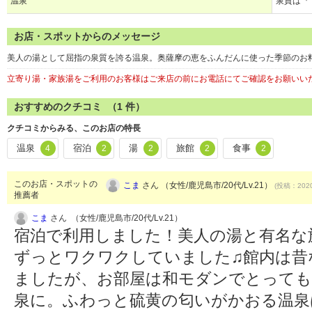
温泉
泉質は『
お店・スポットからのメッセージ
美人の湯として屈指の泉質を誇る温泉。奥薩摩の恵をふんだんに使った季節のお
立寄り湯・家族湯をご利用のお客様はご来店の前にお電話にてご確認をお願いい
おすすめのクチコミ （
1
件）
クチコミからみる、このお店の特長
温泉
宿泊
湯
旅館
食事
4
2
2
2
2
このお店・スポットの
こま
さん （女性/鹿児島市/20代/Lv.21）
(投稿：2020
推薦者
こま
さん （女性/鹿児島市/20代/Lv.21）
宿泊で利用しました！美人の湯と有名な
ずっとワクワクしていました♫館内は昔
ましたが、お部屋は和モダンでとっても
泉に。ふわっと硫黄の匂いがかおる温泉