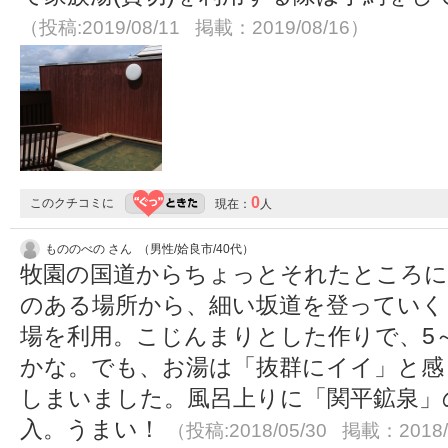
（投稿:2019/08/11 掲載：2019/08/16）
0
このクチコミに
現在：
人
もののべの さん （男性/姶良市/40代）
牧園の国道からちょっとそれたところに
のある場所から、細い坂道を登っていく
場を利用。こじんまりとした作りで、5
かな。でも、お湯は「抜群にイイ」と感
しまいました。風呂上りに「関平鉱泉」の
入。うまい！
（投稿:2018/05/30 掲載：2018/