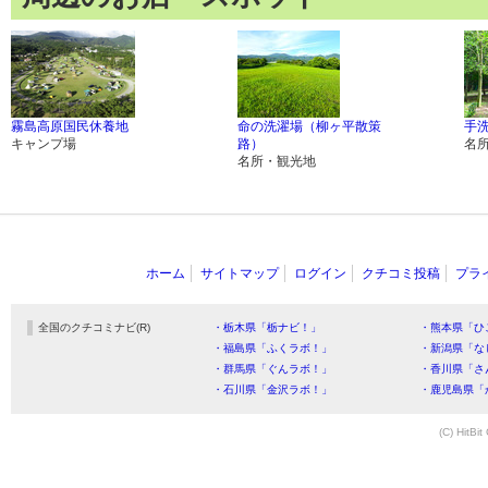
霧島高原国民休養地
命の洗濯場（柳ヶ平散策
手
キャンプ場
路）
名
名所・観光地
ホーム
サイトマップ
ログイン
クチコミ投稿
プラ
全国のクチコミナビ(R)
・栃木県「栃ナビ！」
・熊本県「ひ
・福島県「ふくラボ！」
・新潟県「な
・群馬県「ぐんラボ！」
・香川県「さ
・石川県「金沢ラボ！」
・鹿児島県「
(C) HitBit