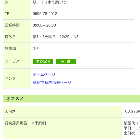
ス
駅」より車で約17分
TEL
0995-78-4012
営業時間
09:00～20:00
店休日
第1・3火曜日、12/29～1/3
駐車場
あり
サービス
ホームページ
リンク
霧島市 観光情報ページ
オススメ
入浴料
大人38
貸切露天風呂 ※予約制
部屋代（
平日：1,
土日祝：1