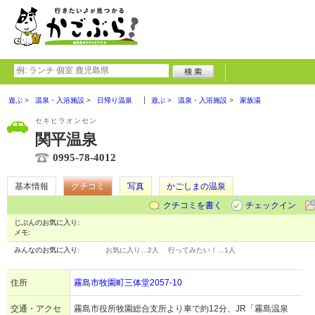
遊ぶ
温泉・入浴施設
日帰り温泉
遊ぶ
温泉・入浴施設
家族湯
セキヒラオンセン
関平温泉
0995-78-4012
基本情報
クチコミ
写真
かごしまの温泉
クチコミを書く
チェックイン
じぶんのお気に入り:
メモ:
みんなのお気に入り:
お気に入り…
2人
行ってみたい！…
1人
住所
霧島市牧園町三体堂2057-10
交通・アクセ
霧島市役所牧園総合支所より車で約12分、JR「霧島温泉