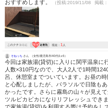
おすすめします。
（投稿:2019/11/08 掲載：2
1
このクチコミに
現在：
人
そねっち
さん （女性/鹿児島市/40代/Lv.6）
今回は家族湯(貸切)に入りに関平温泉に行
人数×310円なので、大人2人で1時間1
呂、休憩室までついています。お昼の時
と心配しましたが、パラソルで日陰もあ
かったです。さらに霧島の山々が見えて
ツルピカピカになりリフレッシュできま
で家族湯(貸切)を利用する際は予約を