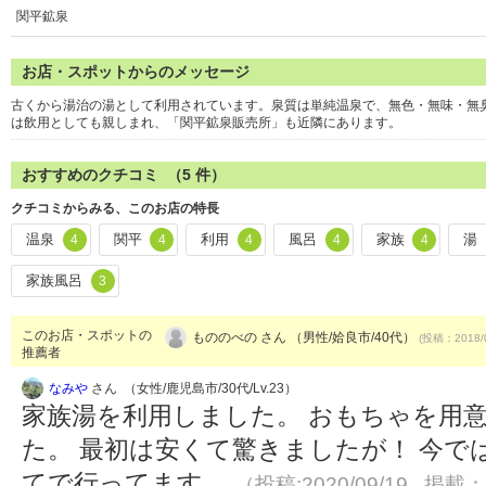
関平鉱泉
お店・スポットからのメッセージ
古くから湯治の湯として利用されています。泉質は単純温泉で、無色・無味・無
は飲用としても親しまれ、「関平鉱泉販売所」も近隣にあります。
おすすめのクチコミ （
5
件）
クチコミからみる、このお店の特長
温泉
関平
利用
風呂
家族
湯
4
4
4
4
4
家族風呂
3
このお店・スポットの
もののべの さん （男性/姶良市/40代）
(投稿：2018/
推薦者
なみや
さん （女性/鹿児島市/30代/Lv.23）
家族湯を利用しました。 おもちゃを用
た。 最初は安くて驚きましたが！ 今で
てで行ってます。
（投稿:2020/09/19 掲載：2