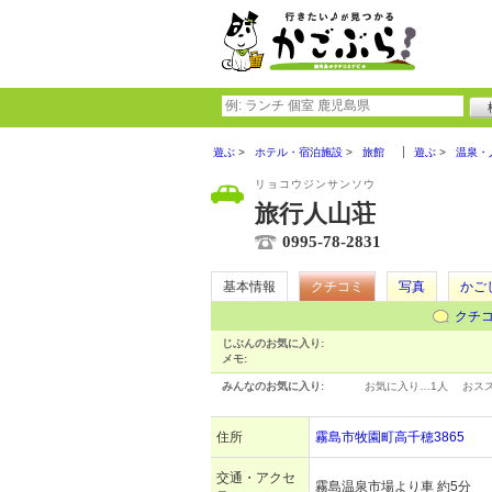
遊ぶ
ホテル・宿泊施設
旅館
遊ぶ
温泉・
リョコウジンサンソウ
旅行人山荘
0995-78-2831
基本情報
クチコミ
写真
かご
クチ
じぶんのお気に入り:
メモ:
みんなのお気に入り:
お気に入り…
1人
おス
住所
霧島市牧園町高千穂3865
交通・アクセ
霧島温泉市場より車 約5分