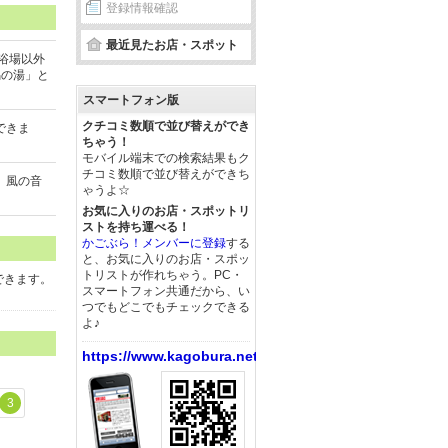
登録情報確認
最近見たお店・スポット
浴場以外
隅の湯」と
スマートフォン版
クチコミ数順で並び替えができ
できま
ちゃう！
モバイル端末での検索結果もク
チコミ数順で並び替えができち
、風の音
ゃうよ☆
お気に入りのお店・スポットリ
ストを持ち運べる！
かごぶら！メンバーに登録
する
と、お気に入りのお店・スポッ
トリストが作れちゃう。PC・
できます。
スマートフォン共通だから、い
つでもどこでもチェックできる
よ♪
https://www.kagobura.net/
3