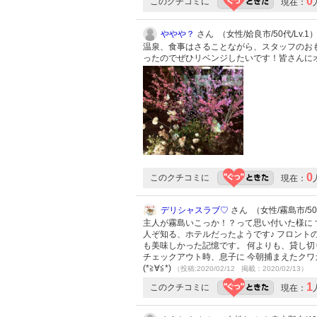
0
このクチコミに
現在：
ややや？
さん （女性/姶良市/50代/Lv.1
温泉、食事はさることながら、スタッフのお
ったのでぜひリベンジしたいです！皆さんに
0
このクチコミに
現在：
デリシャスラブ♡
さん （女性/霧島市/50代
主人が霧島いこっか！？って思い付いた様に 
人ぞ知る、ホテルだったようです♪ フロント
も美味しかった記憶です。 何よりも、貸し切
チェックアウト時、息子に 今朝捕まえたクワ
(*≧∀≦*)
（投稿:2020/02/12 掲載：2020/02/13）
1
このクチコミに
現在：