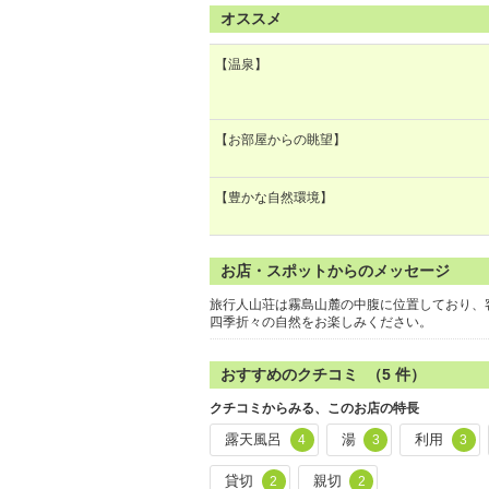
オススメ
【温泉】
【お部屋からの眺望】
【豊かな自然環境】
お店・スポットからのメッセージ
旅行人山荘は霧島山麓の中腹に位置しており、
四季折々の自然をお楽しみください。
おすすめのクチコミ （
5
件）
クチコミからみる、このお店の特長
露天風呂
湯
利用
4
3
3
貸切
親切
2
2