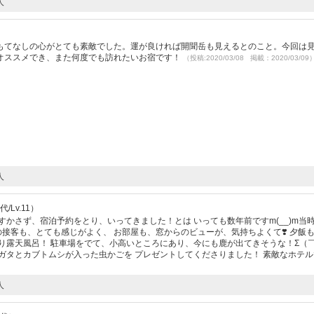
人
）
もてなしの心がとても素敵でした。運が良ければ開聞岳も見えるとのこと。今回は
オススメでき、また何度でも訪れたいお宿です！
（投稿:2020/03/08 掲載：2020/03/09
人
/Lv.11）
すかさず、宿泊予約をとり、いってきました！とは いっても数年前ですm(__)m当
の接客も、とても感じがよく、 お部屋も、窓からのビューが、気持ちよくて❣️ 夕飯
り露天風呂！ 駐車場をでて、小高いところにあり、今にも鹿が出てきそうな！Σ（￣
ガタとカブトムシが入った虫かごを プレゼントしてくださりました！ 素敵なホテル
人