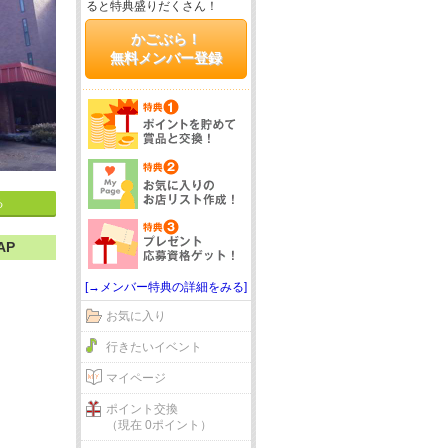
ると特典盛りだくさん！
かごぶら！
無料メンバー登録
る
AP
[→メンバー特典の詳細をみる]
お気に入り
行きたいイベント
マイページ
ポイント交換
（現在 0ポイント）