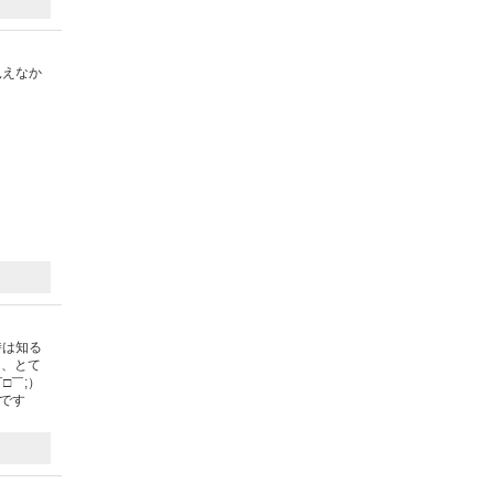
見えなか
）
時は知る
も、とて
□￣;）
です