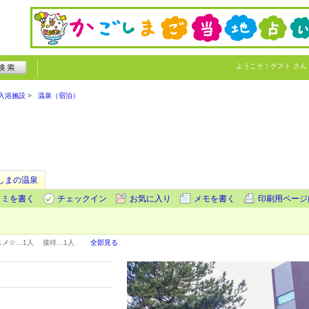
ようこそ！
ゲスト
さん
入浴施設
温泉（宿泊）
しまの温泉
コミを書く
チェックイン
お気に入り
メモを書く
印刷用ページ
スメ☆…
1人
接待…
1人
全部見る