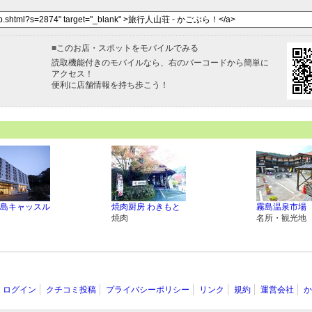
■
このお店・スポットをモバイルでみる
読取機能付きのモバイルなら、右のバーコードから簡単に
アクセス！
便利に店舗情報を持ち歩こう！
島キャッスル
焼肉厨房 わきもと
霧島温泉市場
焼肉
名所・観光地
ログイン
クチコミ投稿
プライバシーポリシー
リンク
規約
運営会社
か