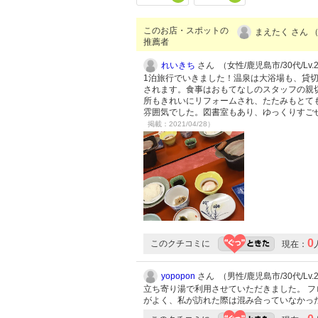
このお店・スポットの
まえたく さん 
推薦者
れいきち
さん （女性/鹿児島市/30代/Lv.
1泊旅行でいきました！温泉は大浴場も、貸
されます。食事はおもてなしのスタッフの親
所もきれいにリフォームされ、たたみもとて
雰囲気でした。図書室もあり、ゆっくりすご
掲載：2021/04/28）
0
このクチコミに
現在：
yopopon
さん （男性/鹿児島市/30代/Lv.
立ち寄り湯で利用させていただきました。 フ
がよく、私が訪れた際は混み合っていなかっ