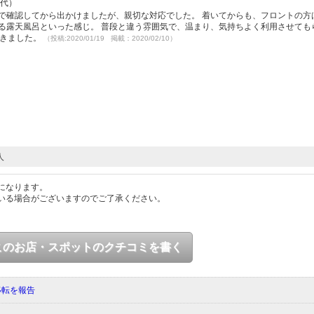
0代）
で確認してから出かけましたが、親切な対応でした。 着いてからも、フロントの方
る露天風呂といった感じ。 普段と違う雰囲気で、温まり、気持ちよく利用させても
できました。
（投稿:2020/01/19 掲載：2020/02/10）
人
になります。
いる場合がございますのでご了承ください。
このお店・スポットのクチコミを書く
移転を報告