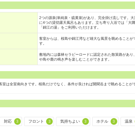
2つの源泉(単純泉・硫黄泉)があり、完全掛け流しです。大
に4つの貸切露天風呂もあります。立ち寄り入浴では「大
「錦江の湯」をご利用いただけます。
客室からは、桜島や錦江湾など雄大な風景を眺めることが
す。
敷地内には森林セラピーロードに認定された散策路があり
や鳥や鹿の鳴き声を楽しむことができます。
客室は全室南向きです。桜島だけでなく、条件が良ければ開聞岳まで眺めることが
対応
フロント
気持ちよい
ホテル
温泉
3
3
3
3