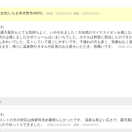
（女性/いちき串木野市/40代）
(投稿：2020/01/19 掲載：2020/02/10)
23）
切露天風呂もとても気持ちよく、いやされました！大自然のマイナスイオンを感じな
切さは感じましたがボリュームはいまいちでした。ホテルは和室に宿泊したのです
もきれいでした。広々していて過ごしやすいです。子連れの方も多く、気兼ねなく
せます。帰りに温泉卵やタオルや紅茶のお土産をいただき、有難いです。
（投稿:2021
人
23）
ロントの方の対応は挨拶等含め素晴らしかったです。 温泉も程よい広さで、露天風
たのでゆっくりできました。
（投稿:2020/05/04 掲載：2020/05/07）