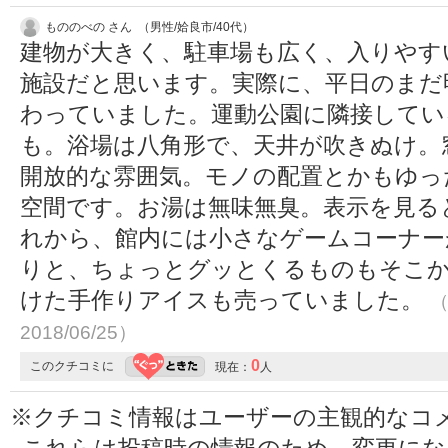
もののべの さん （男性/姶良市/40代）
建物が大きく、駐車場も広く、入りやす
施設だと思います。実際に、平日のまだ
わっていました。運動公園に隣接してい
も。浴場は八角形で、天井が吹きぬけ。
開放的な雰囲気。モノの配置とかもゆっ
空間です。お湯は無味無臭。表示を見る
れから、館内には小さなゲームコーナー
りと、ちょっとグッとくるものもそこか
けた手作りアイスも売っていました。
（
2018/06/25）
0
このクチコミに
現在：
人
※クチコミ情報はユーザーの主観的なコ