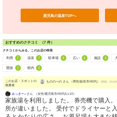
鹿児島の温泉TOPへ
おすすめのクチコミ （
7
件）
クチコミからみる、このお店の特長
利用
温泉
駐車場
広い
施設
7
7
4
4
4
開放
館内
2
2
このお店・スポットの
もののべの さん （男性/姶良市/40代）
(投稿：2018/
推薦者
みっきー♪
さん （女性/鹿児島市/40代/Lv.10）
家族湯を利用しました。 券売機で購入
所が違いました。 受付でドライヤーと
るとかなりの広さ。 お風呂場も大きな