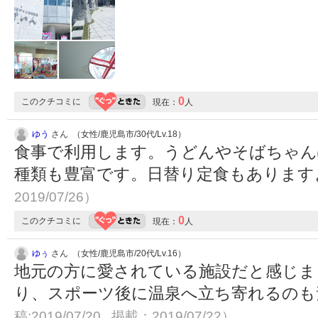
0
このクチコミに
現在：
人
ゆう
さん （女性/鹿児島市/30代/Lv.18）
食事で利用します。うどんやそばちゃん
種類も豊富です。日替り定食もありま
2019/07/26）
0
このクチコミに
現在：
人
ゆぅ
さん （女性/鹿児島市/20代/Lv.16）
地元の方に愛されている施設だと感じま
り、スポーツ後に温泉へ立ち寄れるのも素
稿:2019/07/20 掲載：2019/07/22）