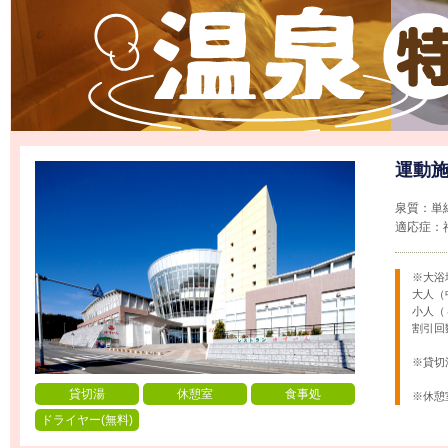
運動
泉質：単
適応症：
※大浴
大人（
小人（
割引回数
※貸切湯
貸切湯
休憩室
食事処
※休憩
ドライヤー(無料)