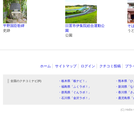
平野国臣歌碑
日置市伊集院総合運動公
そ
史跡
園
う
公園
ホーム
サイトマップ
ログイン
クチコミ投稿
プラ
全国のクチコミナビ(R)
・栃木県「栃ナビ！」
・熊本県「ひ
・福島県「ふくラボ！」
・新潟県「な
・群馬県「ぐんラボ！」
・香川県「さ
・石川県「金沢ラボ！」
・鹿児島県「
(C) HitBit