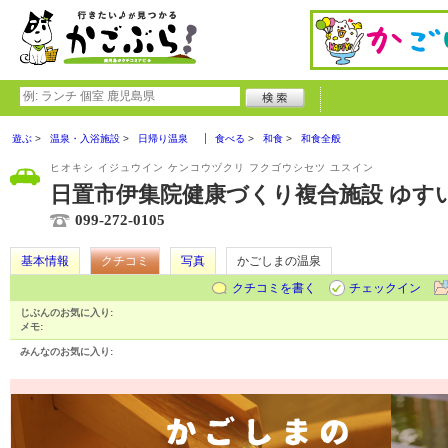
遊ぶ
温泉・入浴施設
日帰り温泉
食べる
和食
和食全般
ヒオキシ イジュウイン ケンコウヅクリ フクゴウシセツ ユスイン
日置市伊集院健康づくり複合施設 ゆす
099-272-0105
基本情報
クチコミ
写真
かごしまの温泉
クチコミを書く
チェックイン
じぶんのお気に入り:
メモ:
みんなのお気に入り: