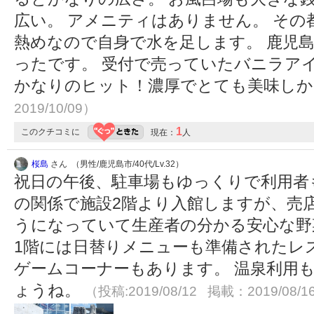
広い。 アメニティはありません。 そ
熱めなので自身で水を足します。 鹿児
ったです。 受付で売っていたバニラア
かなりのヒット！濃厚でとても美味し
2019/10/09）
1
このクチコミに
現在：
人
桜島
さん （男性/鹿児島市/40代/Lv.32）
祝日の午後、駐車場もゆっくりで利用者
の関係で施設2階より入館しますが、売
うになっていて生産者の分かる安心な野
1階には日替りメニューも準備されたレ
ゲームコーナーもあります。 温泉利用
ょうね。
（投稿:2019/08/12 掲載：2019/08/1