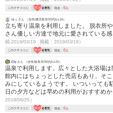
0
このクチコミに
現在：
人
ゆぅ
さん （女性/鹿児島市/20代/Lv.16）
立ち寄り温泉を利用しました。 脱衣所
さん優しい方達で地元に愛されている
稿:2019/03/19 掲載：2019/03/19）
0
このクチコミに
現在：
人
Elly
さん （女性/姶良市/30代/Lv.25）
温泉で利用します。広々とした大浴場は
館内にはちょっとした売店もあり、そこ
みにしているようです。 いついっても
日の夕方などは早めの利用がおすすめ
2018/06/25）
0
このクチコミに
現在：
人