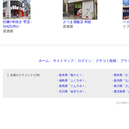
牡蠣×串焼き 雫流 -
さつま酒飯店 和総
ペ
SHIZURU-
居酒屋
リ
居酒屋
ホーム
サイトマップ
ログイン
クチコミ投稿
プラ
全国のクチコミナビ(R)
・栃木県「栃ナビ！」
・熊本県「ひ
・福島県「ふくラボ！」
・新潟県「な
・群馬県「ぐんラボ！」
・香川県「さ
・石川県「金沢ラボ！」
・鹿児島県「
(C) HitBit