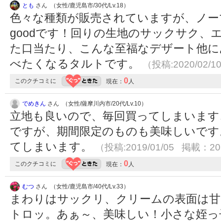
とも
さん （女性/鹿児島市/30代/Lv.18）
色々な種類が販売されていますが、ノー
goodです！回りの生地のサックサク、
た口当たり、こんな至福なデザート他に
べたくなるタルトです。
（投稿:2020/02/1
0
このクチコミに
現在：
人
でめきん
さん （女性/薩摩川内市/20代/Lv.10）
立地も良いので、毎回買ってしまいます
ですが、期間限定のものも美味しいです
てしまいます。
（投稿:2019/01/05 掲載：201
0
このクチコミに
現在：
人
むつ
さん （女性/鹿児島市/40代/Lv.33）
まわりはサックリ、クリームの表面は
トロッ。あぁ～、美味しい！小さな姪っ