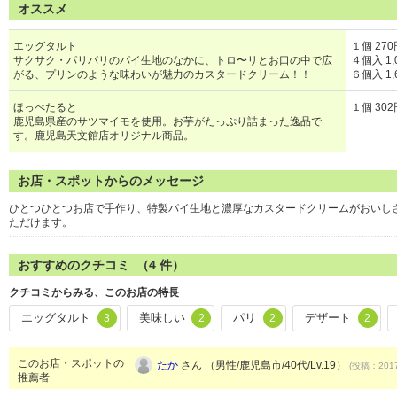
オススメ
エッグタルト
１個 270
サクサク・パリパリのパイ生地のなかに、トロ〜リとお口の中で広
４個入 1,
がる、プリンのような味わいが魅力のカスタードクリーム！！
６個入 1,
ほっぺたると
１個 302
鹿児島県産のサツマイモを使用。お芋がたっぷり詰まった逸品で
す。鹿児島天文館店オリジナル商品。
お店・スポットからのメッセージ
ひとつひとつお店で手作り、特製パイ生地と濃厚なカスタードクリームがおいし
ただけます。
おすすめのクチコミ （
4
件）
クチコミからみる、このお店の特長
エッグタルト
美味しい
パリ
デザート
3
2
2
2
このお店・スポットの
たか
さん （男性/鹿児島市/40代/Lv.19）
(投稿：2017
推薦者