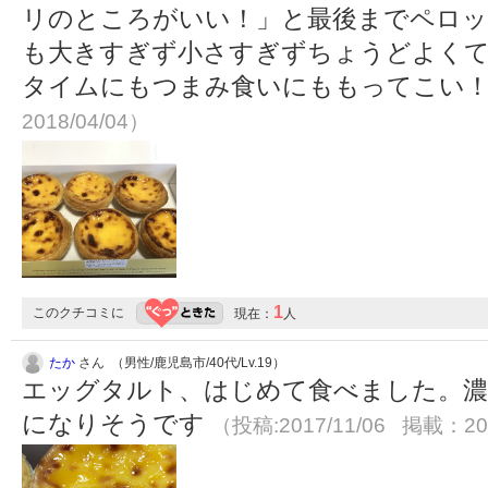
リのところがいい！」と最後までペロ
も大きすぎず小さすぎずちょうどよくて
タイムにもつまみ食いにももってこい
2018/04/04）
1
このクチコミに
現在：
人
たか
さん （男性/鹿児島市/40代/Lv.19）
エッグタルト、はじめて食べました。濃
になりそうです
（投稿:2017/11/06 掲載：201