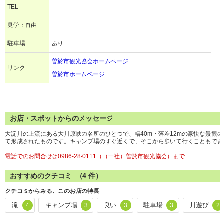
TEL
-
見学：自由
駐車場
あり
曽於市観光協会ホームページ
リンク
曽於市ホームページ
お店・スポットからのメッセージ
大淀川の上流にある大川原峡の名所のひとつで、幅40m・落差12mの豪快な景観
て形成されたものです。キャンプ場のすぐ近くで、そこから歩いて行くこともで
電話でのお問合せは0986-28-0111（（一社）曽於市観光協会）まで
おすすめのクチコミ （
4
件）
クチコミからみる、このお店の特長
滝
キャンプ場
良い
駐車場
川遊び
4
3
3
3
2