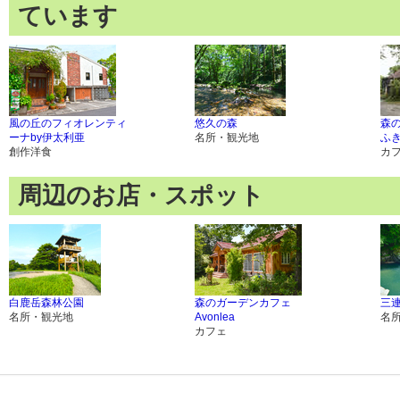
ています
風の丘のフィオレンティ
悠久の森
森
ーナby伊太利亜
名所・観光地
ふ
創作洋食
カ
周辺のお店・スポット
白鹿岳森林公園
森のガーデンカフェ
三
名所・観光地
Avonlea
名
カフェ