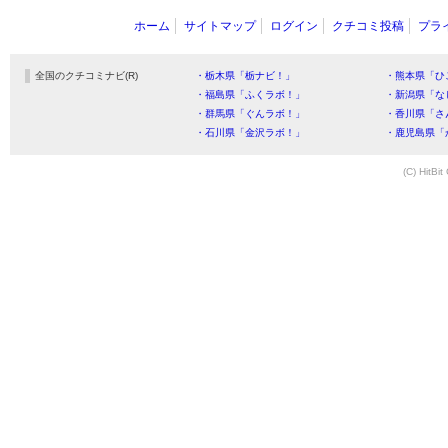
ホーム
サイトマップ
ログイン
クチコミ投稿
プラ
全国のクチコミナビ(R)
・栃木県「栃ナビ！」
・熊本県「ひ
・福島県「ふくラボ！」
・新潟県「な
・群馬県「ぐんラボ！」
・香川県「さ
・石川県「金沢ラボ！」
・鹿児島県「
(C) HitBit