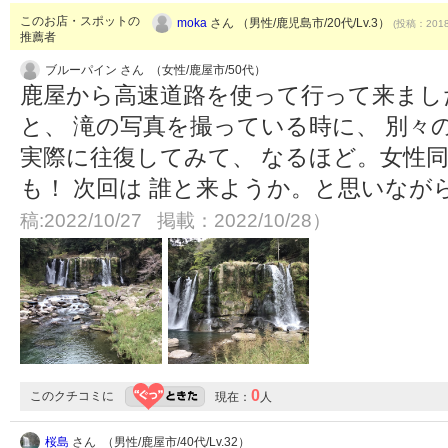
このお店・スポットの
moka
さん （男性/鹿児島市/20代/Lv.3）
(投稿：2018
推薦者
ブルーパイン さん （女性/鹿屋市/50代）
鹿屋から高速道路を使って行って来まし
と、 滝の写真を撮っている時に、 別々
実際に往復してみて、 なるほど。女性同
も！ 次回は 誰と来ようか。と思いなが
稿:2022/10/27 掲載：2022/10/28）
0
このクチコミに
現在：
人
桜島
さん （男性/鹿屋市/40代/Lv.32）