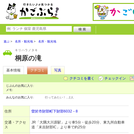
遊ぶ
名所・観光地
名所・観光地
キリハラノタキ
桐原の滝
基本情報
クチコミ
写真
クチコミを書く
チェックイン
じぶんのお気に入り:
メモ:
みんなのお気に入り:
行ってみたい！…
2人
住所
曽於市財部町下財部6032－8
交通・アクセ
JR「大隅大川原駅」より車5分・徒歩20分、東九州自動車
ス
道「末吉財部IC」より車で約25分