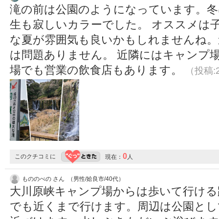
滝の前は公園のようになっています。冬
生も寂しいカラーでした。 オススメは
な夏が雰囲気も良いかもしれませんね。
は問題ありません。 近隣にはキャンプ
場でも営業の飲食店もあります。
（投稿:2
0
このクチコミに
現在：
人
もののべの さん （男性/姶良市/40代）
大川原峡キャンプ場からは歩いて行ける
でも近くまで行けます。周辺は公園とし