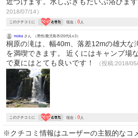
近づけます。水しぶきもだいぶ浴びま
2018/07/14）
0
このクチコミに
現在：
人
moka
さん （男性/鹿児島市/20代/Lv.3）
桐原の滝は、幅40m、落差12mの雄大
を満喫できます。 近くにはキャンプ場
で夏にはとても良いです！
（投稿:2018/05
0
このクチコミに
現在：
人
※クチコミ情報はユーザーの主観的なコ