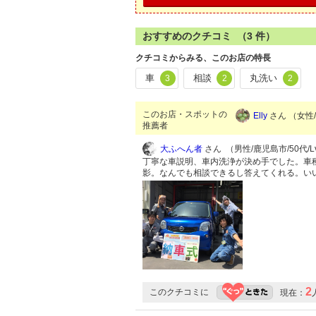
おすすめのクチコミ （
3
件）
クチコミからみる、このお店の特長
車
相談
丸洗い
3
2
2
このお店・スポットの
Elly
さん （女性/姶
推薦者
大ふへん者
さん （男性/鹿児島市/50代/Lv
丁寧な車説明、車内洗浄が決め手でした。車
影。なんでも相談できるし答えてくれる。い
2
このクチコミに
現在：