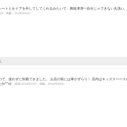
シートとかドアを外してしてくれるみたいで、興味津津〰自分じゃできない丸洗い
/10 掲載：2018/04/04）
人
たので、迷わずに到着できました。 お店の前には車がずらり！ 店内はキッズスペース
o^^o)
（投稿:2018/02/07 掲載：2018/04/04）