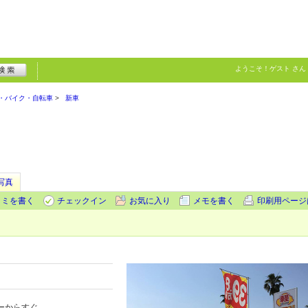
ようこそ！
ゲスト
さん
・バイク・自転車
新車
写真
コミを書く
チェックイン
お気に入り
メモを書く
印刷用ページ
ーからすぐ