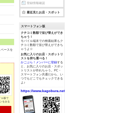
登録情報確認
最近見たお店・スポット
スマートフォン版
クチコミ数順で並び替えができ
ちゃう！
モバイル端末での検索結果もク
チコミ数順で並び替えができち
ゃうよ☆
スペースを
お気に入りのお店・スポットリ
ストを持ち運べる！
かごぶら！メンバーに登録
する
と、お気に入りのお店・スポッ
トリストが作れちゃう。PC・
スマートフォン共通だから、い
つでもどこでもチェックできる
よ♪
https://www.kagobura.net/
イル版で
ンをみる