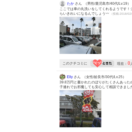
たか
さん （男性/鹿児島市/40代/Lv.19）
ここでは車の丸洗いをしてくれるようです！
らいきれいになるんでしょう〰
（投稿:2018/02
0
このクチコミに
現在：
Elly
さん （女性/姶良市/30代/Lv.25）
39.8万円と書かれたのぼりがたくさんあっ
子連れでお邪魔しても安心して相談できました(