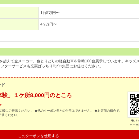
1台5万円〜
4.9万円〜
枠を超えて全メーカー、色とりどりの軽自動車を常時100台展示しています。キッズ
フターサービスも充実ばっちり!!プロ集団にお任せください。
ンド
験」１ケ所8,000円のところ
す。
の際にご提示ください。 ★他のクーポン券との併用はできません。 ★お店側の都合で、
了承ください。
モバ
クーポ
このクーポンを使用する