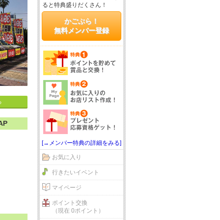
ると特典盛りだくさん！
かごぶら！
無料メンバー登録
る
AP
[→メンバー特典の詳細をみる]
お気に入り
行きたいイベント
マイページ
ポイント交換
（現在 0ポイント）