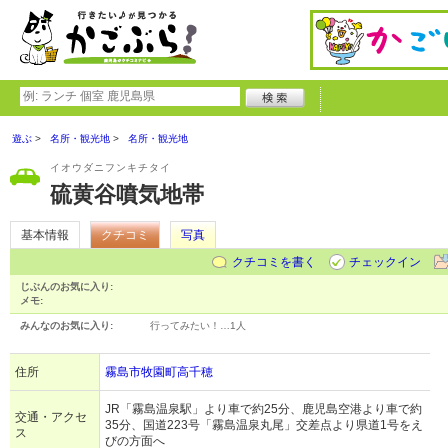
遊ぶ
名所・観光地
名所・観光地
イオウダニフンキチタイ
硫黄谷噴気地帯
基本情報
クチコミ
写真
クチコミを書く
チェックイン
じぶんのお気に入り:
メモ:
みんなのお気に入り:
行ってみたい！…
1人
住所
霧島市牧園町高千穂
JR「霧島温泉駅」より車で約25分、鹿児島空港より車で約
交通・アクセ
35分、国道223号「霧島温泉丸尾」交差点より県道1号をえ
ス
びの方面へ