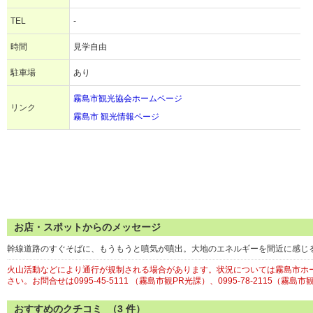
TEL
-
時間
見学自由
駐車場
あり
霧島市観光協会ホームページ
リンク
霧島市 観光情報ページ
お店・スポットからのメッセージ
幹線道路のすぐそばに、もうもうと噴気が噴出。大地のエネルギーを間近に感じ
火山活動などにより通行が規制される場合があります。状況については霧島市ホ
さい。お問合せは0995-45-5111 （霧島市観PR光課）、0995-78-2115（霧島
おすすめのクチコミ （
3
件）