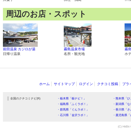
周辺のお店・スポット
前田温泉 カジロが湯
霧島温泉市場
霧
日帰り温泉
名所・観光地
ホ
ホーム
サイトマップ
ログイン
クチコミ投稿
プラ
全国のクチコミナビ(R)
・栃木県「栃ナビ！」
・熊本県「ひ
・福島県「ふくラボ！」
・新潟県「な
・群馬県「ぐんラボ！」
・香川県「さ
・石川県「金沢ラボ！」
・鹿児島県「
(C) HitBit