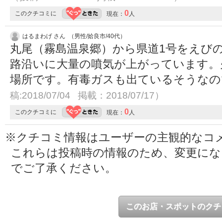
0
このクチコミに
現在：
人
はるまわげ さん （男性/姶良市/40代）
丸尾（霧島温泉郷）から県道1号をえび
路沿いに大量の噴気が上がっています。
場所です。有毒ガスも出ているそうな
稿:2018/07/04 掲載：2018/07/17）
0
このクチコミに
現在：
人
※クチコミ情報はユーザーの主観的なコ
これらは投稿時の情報のため、変更に
でご了承ください。
このお店・スポットのクチ