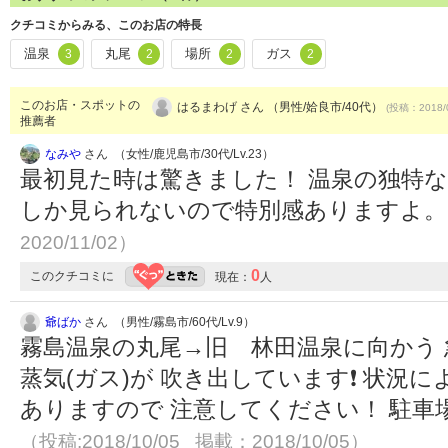
クチコミからみる、このお店の特長
温泉
丸尾
場所
ガス
3
2
2
2
このお店・スポットの
はるまわげ さん （男性/姶良市/40代）
(投稿：2018/
推薦者
なみや
さん （女性/鹿児島市/30代/Lv.23）
最初見た時は驚きました！ 温泉の独特な
しか見られないので特別感ありますよ
2020/11/02）
0
このクチコミに
現在：
人
爺ばか
さん （男性/霧島市/60代/Lv.9）
霧島温泉の丸尾→旧 林田温泉に向かう
蒸気(ガス)が 吹き出しています❗ 状況
ありますので 注意してください！ 駐車
（投稿:2018/10/05 掲載：2018/10/05）