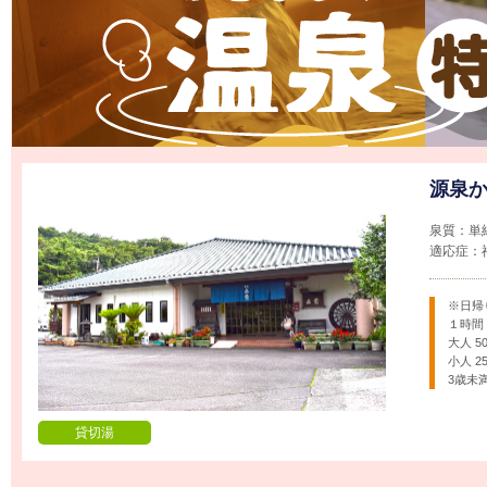
源泉か
泉質：単
適応症：
※日帰
１時間
大人 5
小人 2
3歳未
貸切湯