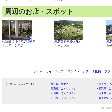
周辺のお店・スポット
牧園町福祉特産品販売所
霧島高原国民休養地
霧
お土産・名産品
キャンプ場
自
ホーム
サイトマップ
ログイン
クチコミ投稿
プラ
全国のクチコミナビ(R)
・栃木県「栃ナビ！」
・熊本県「ひ
・福島県「ふくラボ！」
・新潟県「な
・群馬県「ぐんラボ！」
・香川県「さ
・石川県「金沢ラボ！」
・鹿児島県「
(C) HitBit