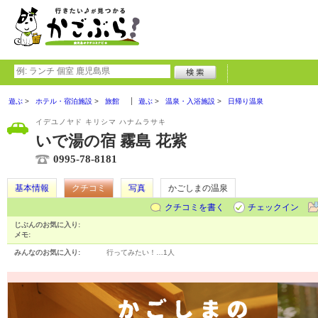
遊ぶ
ホテル・宿泊施設
旅館
遊ぶ
温泉・入浴施設
日帰り温泉
イデユノヤド キリシマ ハナムラサキ
いで湯の宿 霧島 花紫
0995-78-8181
基本情報
クチコミ
写真
かごしまの温泉
クチコミを書く
チェックイン
じぶんのお気に入り:
メモ:
みんなのお気に入り:
行ってみたい！…
1人