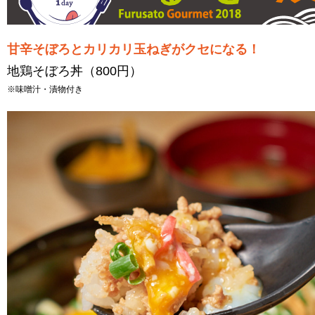
甘辛そぼろとカリカリ玉ねぎがクセになる！
地鶏そぼろ丼（800円）
※味噌汁・漬物付き