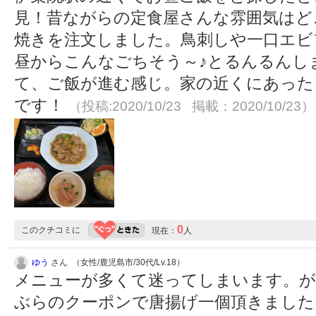
見！昔ながらの定食屋さんな雰囲気はど
焼きを注文しました。鳥刺しや一口エビ
昼からこんなごちそう～♪とるんるんし
て、ご飯が進む感じ。家の近くにあった
です！
（投稿:2020/10/23 掲載：2020/10/23）
0
このクチコミに
現在：
人
ゆう
さん （女性/鹿児島市/30代/Lv.18）
メニューが多くて迷ってしまいます。が
ぶらのクーポンで唐揚げ一個頂きまし