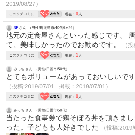
2019/08/27）
0
このクチコミに
現在：
人
SF
さん （男性/鹿児島市/40代/Lv.26）
地元の定食屋さんといった感じです。 
て、美味しかったのでお勧めです。
（投稿
1
このクチコミに
現在：
人
みっち さん （男性/日置市/50代）
とてもボリュームがあっておいしいで
（投稿:2019/07/01 掲載：2019/07/01）
0
このクチコミに
現在：
人
みっち さん （男性/日置市/50代）
当たった食事券で鶏そぼろ丼を頂きまし
った。子どもも大好きでした
（投稿:2019/