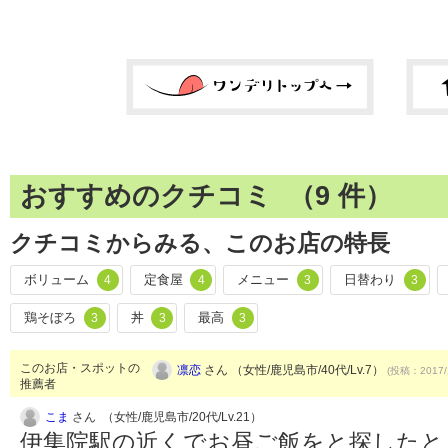
おすすめのクチコミ （
9
件）
クチコミからみる、このお店の特長
ボリューム
定食屋
メニュー
日替わり
4
4
3
3
鶏そぼろ
丼
最高
3
3
3
このお店・スポットの
凛恋
さん （女性/鹿児島市/40代/Lv.7）
(投稿：2017/
推薦者
こま
さん （女性/鹿児島市/20代/Lv.21）
伊集院駅の近くでお昼ご飯をと探したと