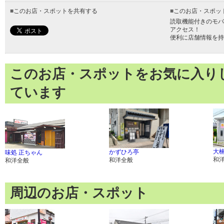
■
このお店・スポットを共有する
■
このお店・スポッ
読取機能付きのモバ
アクセス！
便利に店舗情報を持
このお店・スポットをお気に入り
ています
大楠
かずひろ亭
味処 正ちゃん
和
和洋全般
和洋全般
周辺のお店・スポット