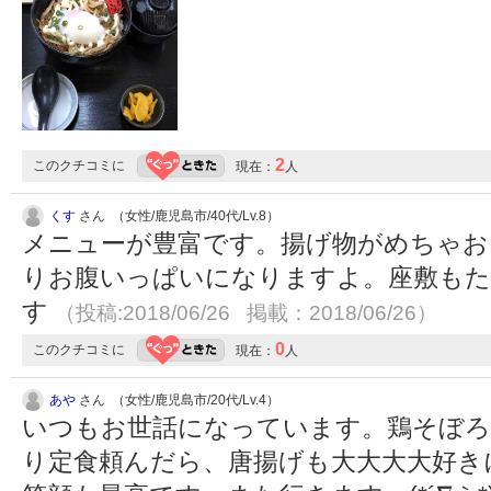
2
このクチコミに
現在：
人
くす
さん （女性/鹿児島市/40代/Lv.8）
メニューが豊富です。揚げ物がめちゃお
りお腹いっぱいになりますよ。座敷もた
す
（投稿:2018/06/26 掲載：2018/06/26）
0
このクチコミに
現在：
人
あや
さん （女性/鹿児島市/20代/Lv.4）
いつもお世話になっています。鶏そぼろ
り定食頼んだら、唐揚げも大大大大好き