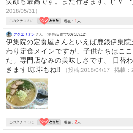
笑顔も最高です。また行きます。(*´∇｀*
2018/05/31）
1
このクチコミに
現在：
人
アクエリオン
さん （男性/日置市/60代/Lv.12）
伊集院の定食屋さんといえば鹿銀伊集院
わり定食メインですが、子供たちはここ
た。専門店なみの美味しさです。 日替
きます!珈琲もね!!
（投稿:2018/04/17 掲載：2
2
このクチコミに
現在：
人