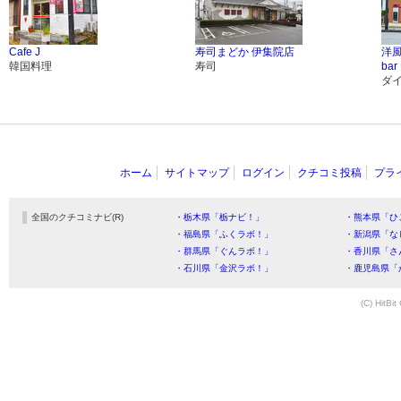
Cafe J
寿司まどか 伊集院店
洋風
韓国料理
寿司
bar
ダ
ホーム
サイトマップ
ログイン
クチコミ投稿
プラ
全国のクチコミナビ(R)
・栃木県「栃ナビ！」
・熊本県「ひ
・福島県「ふくラボ！」
・新潟県「な
・群馬県「ぐんラボ！」
・香川県「さ
・石川県「金沢ラボ！」
・鹿児島県「
(C) HitBit