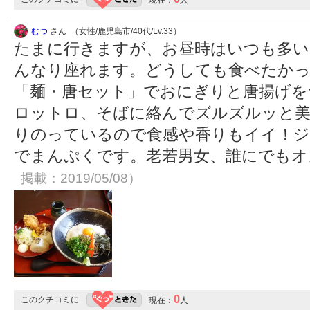
現在：
人
むつ
さん （女性/鹿児島市/40代/Lv.33）
たまに行きますが、お昼時はいつも多い
んなり座れます。どうしても食べたか
「麺・唐セット」でおにぎりと唐揚げを
ロットロ、そばに絡んでズルズルッと美
りのっているので食感や香りもイイ！ジ
でまんぷくです。老若男女、誰にでも
掲載：2019/05/08）
0
このクチコミに
現在：
人