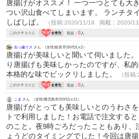
唐揚げがオススメ！ 一つ一つとても大
つい沢山食べてしまいます。 ランチタ
しばしば。
（投稿:2020/11/18 掲載：2020/11
0
このクチコミに
現在：
人
出っ歯リス
さん （女性/姶良市/30代/Lv.2）
唐揚げが美味しいと聞いて伺いました。
り唐揚げも美味しかったのですが、私的
本格的な味でビックリしました。
（投稿:2
0
このクチコミに
現在：
人
こま
さん （女性/鹿児島市/20代/Lv.21）
唐揚げがとっても美味しいとのうわさを
トで利用しました！お電話で注文すると、
のこと。夜9時ごろだったこともあり、
ょうどのタイミングでした！今回は唐揚