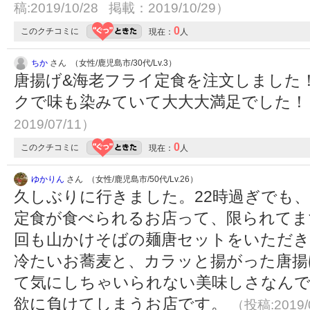
稿:2019/10/28 掲載：2019/10/29）
0
このクチコミに
現在：
人
ちか
さん （女性/鹿児島市/30代/Lv.3）
唐揚げ&海老フライ定食を注文しました
クで味も染みていて大大大満足でした
2019/07/11）
0
このクチコミに
現在：
人
ゆかりん
さん （女性/鹿児島市/50代/Lv.26）
久しぶりに行きました。22時過ぎでも
定食が食べられるお店って、限られてま
回も山かけそばの麺唐セットをいただ
冷たいお蕎麦と、カラッと揚がった唐揚
て気にしちゃいられない美味しさなんで
欲に負けてしまうお店です。
（投稿:2019/