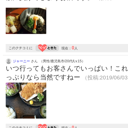
0
このクチコミに
現在：
人
ジャーニー
さん （男性/鹿児島市/20代/Lv.15）
いつ行ってもお客さんでいっぱい！こ
っぷりなら当然ですねー
（投稿:2019/06/0
0
このクチコミに