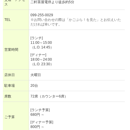
二軒茶屋電停より徒歩約5分
ス
099-255-0029
TEL
※お問い合わせの際は「かごぶら！を見た」とお伝えいた
だければ幸いです。
[ランチ]
11:00～15:00
（L.O. 14:45）
営業時間
[ディナー]
18:00～24:00
（L.O. 23:30）
店休日
火曜日
駐車場
20台
席数
72席（カウンター6席）
[ランチ予算]
680円 ～
ご予算
[ディナー予算]
800円 ～