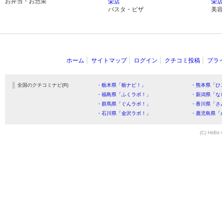
お弁当・お惣菜
栄店
栄
パスタ・ピザ
美
ホーム
サイトマップ
ログイン
クチコミ投稿
プラ
全国のクチコミナビ(R)
・栃木県「栃ナビ！」
・熊本県「ひ
・福島県「ふくラボ！」
・新潟県「な
・群馬県「ぐんラボ！」
・香川県「さ
・石川県「金沢ラボ！」
・鹿児島県「
(C) HitBit