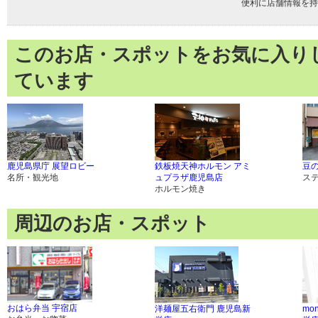
便利に店舗情報を持
このお店・スポットをお気に入り
ています
鹿児島県庁 展望ロビー
鉄板焼天神ホルモン アミ
豆
名所・観光地
ュプラザ鹿児島店
ス
ホルモン焼き
周辺のお店・スポット
おはら弁当 宇宿店
洋麺屋五右衛門 鹿児島新
mon