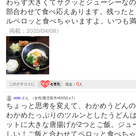
わらず大きくてサクッとジューシーなの
部合わせて食べ応えあります。残ったと
ルペロッと食べちゃいますよ。いつも
掲載：2020/04/08）
0
このクチコミに
現在：
人
reiki
さん （女性/鹿児島市/40代/Lv.7）
ちょっと思考を変えて、わかめうどんの
わかめたっぷりのツルンとしたうどん
ットに大きな唐揚げが2つとご飯。ジュ
しい！ご飯と合わせてペロッと食べちゃ