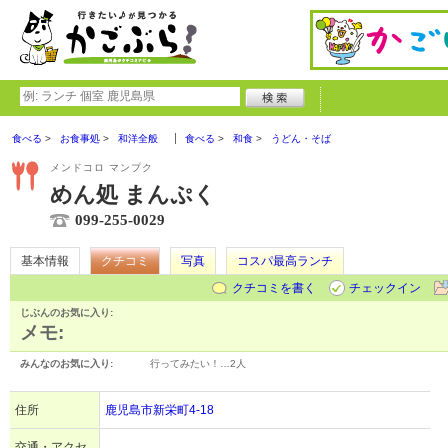
食べる
お食事処
和洋全般
食べる
和食
うどん・そば
メンドコロ マンプク
めん処 まんぷく
099-255-0029
基本情報
クチコミ
写真
コスパ最高ランチ
クチコミを書く
チェックイン
じぶんのお気に入り:
メモ:
みんなのお気に入り:
行ってみたい！…
2人
住所
鹿児島市新栄町4-18
交通・アクセ