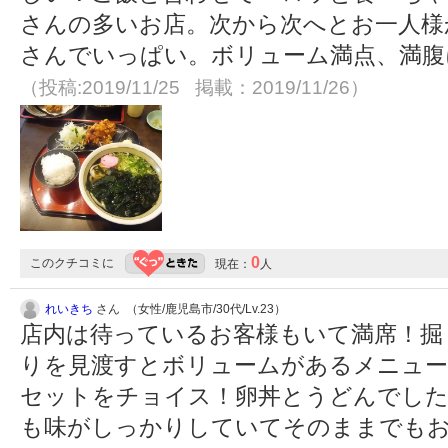
さんの多いお店。次から次へとお一人様
さんでいっぱい。ボリューム満点、満腹
（投稿:2019/11/25 掲載：2019/11/26）
0
このクチコミに
現在：
人
れいきち
さん （女性/鹿児島市/30代/Lv.23）
店内は待っているお客様もいて満席！掘
りを見渡すとボリュームがあるメニュ
セットをチョイス！卵丼とうどんでした
も味がしっかりしていてそのままでも