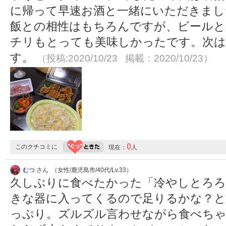
に帰って早速お酒と一緒にいただきまし
飯との相性はもちろんですが、ビールと
チリもとっても美味しかったです。次
す。
（投稿:2020/10/23 掲載：2020/10/23）
0
このクチコミに
現在：
人
むつ
さん （女性/鹿児島市/40代/Lv.33）
久しぶりに食べたかった「冷やしとろろ
きな器に入ってくるので足りるかな？
っぷり。ズルズル言わせながら食べち