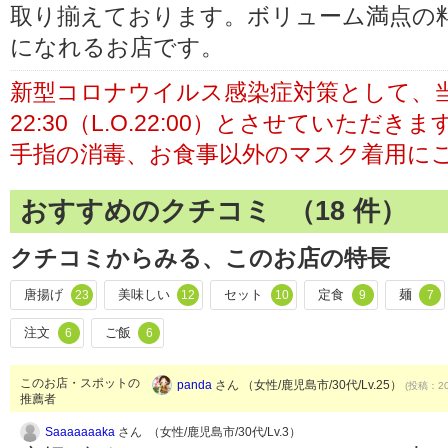
取り揃えております。ボリューム満点の
になれるお店です。
新型コロナウイルス感染症対策として、当面
22:30（L.O.22:00）とさせていただきま
手指の消毒、お食事以外のマスク着用に
おすすめのクチコミ （
18
件）
クチコミからみる、このお店の特長
唐揚げ
美味しい
セット
定食
麺
23
12
10
9
7
注文
ご飯
6
6
このお店・スポットの
panda
さん （女性/鹿児島市/30代/Lv.25）
(投稿：20
推薦者
Saaaaaaaka
さん （女性/鹿児島市/30代/Lv.3）