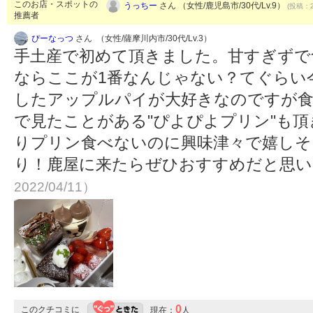
このお店・スポットの
うっちー
さん （女性/鹿児島市/30代/Lv.9）
(投稿：2
推薦者
ぴーなっつ
さん （女性/薩摩川内市/30代/Lv.3）
手土産で初めて頂きました。甘すぎずで
ならここが1番なんじゃない？てぐらい
したアップルパイが大好きなのですが食
で見たことがある"ぴよぴよプリン"も頂
りプリン食べないのに興味津々で嬉しそ
り！鹿屋に来たらぜひおすすめだと思
2022/04/11）
0
このクチコミに
現在：
人