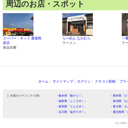
周辺のお店・スポット
スーパー・キッド 鹿屋西
らーめん なかむら
一
原店
ラーメン
ラ
食品全般
ホーム
サイトマップ
ログイン
クチコミ投稿
プラ
全国のクチコミナビ(R)
・栃木県「栃ナビ！」
・熊本県「ひ
・福島県「ふくラボ！」
・新潟県「な
・群馬県「ぐんラボ！」
・香川県「さ
・石川県「金沢ラボ！」
・鹿児島県「
(C) HitBit