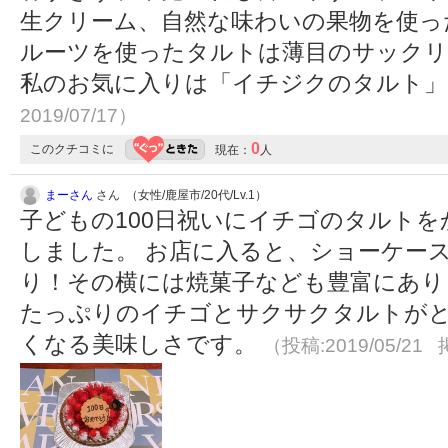
生クリーム、自然な味わいの果物を使っ
ルーツを使ったタルトは薄目のサックリ
私のお気に入りは「イチジクのタルト
2019/07/17）
0
このクチコミに
現在：
人
まーさん
さん （女性/鹿屋市/20代/Lv.1）
子どもの100日祝いにイチゴのタルト
しました。 お店に入ると、ショーケー
り！その横には焼菓子なども豊富にあり
たっぷりのイチゴとサクサクタルトが
くなる美味しさです。
（投稿:2019/05/21 