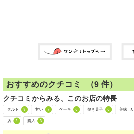
おすすめのクチコミ （
9
件）
クチコミからみる、このお店の特長
タルト
甘い
ケーキ
焼き菓子
美味し
9
7
6
6
店
購入
3
3