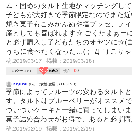
ム・固めのタルト生地がマッチングして
子どもが大好きで季節限定なのでまた近
焼き菓子もこみかんぬや塩ブッセ、フィ
産としても喜ばれます☆ ごくたまぁー
と必ず購入し子どもたちのオヤツに☆(自
うちに食べたくなった…(；´Д｀) こり
稿:2019/03/17 掲載：2019/03/18）
0
このクチコミに
現在：
人
hayuayu
さん （女性/鹿屋市/30代/Lv.3）
季節によってフルーツの変わるタルトと
す。タルトはブルーベリーがオススメで
ついついケーキと一緒に買ってしまいま
菓子詰め合わせがお得で、あると必ず
稿:2019/02/19 掲載：2019/02/19）