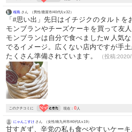
桜島
さん （男性/鹿屋市/40代/Lv.32）
「#思い出」先日はイチジクのタルトを
モンブランやチーズケーキを買って友人
モンブランは自分で食べましたw 人気
でるイメージ。広くない店内ですが手土
たくさん準備されています。
（投稿:2020/
0
このクチコミに
現在：
人
にゃんこすけ
さん （女性/南九州市/40代/Lv.19）
甘すぎず、辛党の私も食べやすいケーキ