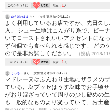
1
このクチコミに
現在：
人
ゆうほのまま
さん （女性/鹿屋市/40代/Lv.2）
よく利用しているお店ですが、先日久し
入。 シュー生地はこんがり系で、ピー
いてローストされいいアクセントになっ
ず何個でも食べられる感じです。 どの
ので是非お試しください。
（投稿:2018/11
1
このクチコミに
現在：
人
うっちー
さん （女性/鹿児島市/30代/Lv.9）
マドレーヌはふんわり生地にザラメの
ている。塩ブッセはうす塩味でお手頃サ
がおり混ざっていて周りの少し硬めの生
も一般的なものより凝っていて、お土