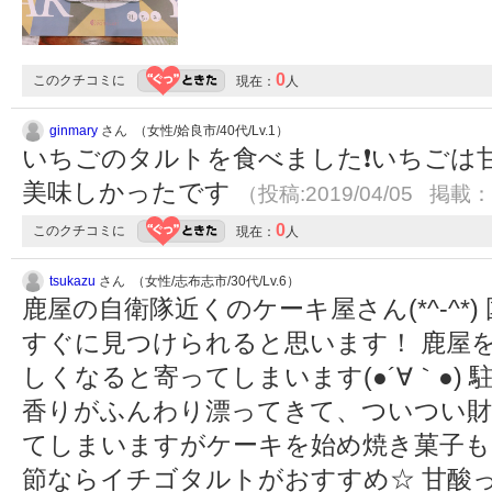
0
このクチコミに
現在：
人
ginmary
さん （女性/姶良市/40代/Lv.1）
いちごのタルトを食べました❗️いちご
美味しかったです
（投稿:2019/04/05 掲載：2
0
このクチコミに
現在：
人
tsukazu
さん （女性/志布志市/30代/Lv.6）
鹿屋の自衛隊近くのケーキ屋さん(*^-^*
すぐに見つけられると思います！ 鹿屋
しくなると寄ってしまいます(●´∀｀●)
香りがふんわり漂ってきて、ついつい財
てしまいますがケーキを始め焼き菓子も
節ならイチゴタルトがおすすめ☆ 甘酸