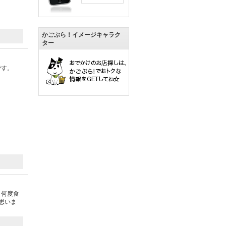
かごぶら！イメージキャラク
ター
です。
、何度食
思いま