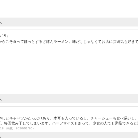
人
.15）
からこそ食べてほっとするざぼんラーメン。味だけじゃなくてお店に雰囲気も好き
人
やしとキャベツがたっぷりあり、木耳も入っているし、チャーシューも食べ易いし
プ。毎回飲み干してしまいます。ハーフサイズもあって、少食の人でも満足できると
/19 掲載：2020/01/20）
人