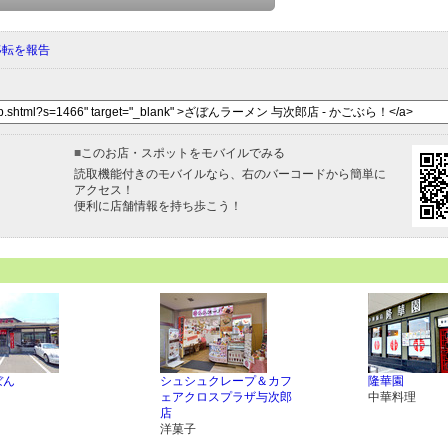
移転を報告
■
このお店・スポットをモバイルでみる
読取機能付きのモバイルなら、右のバーコードから簡単に
アクセス！
便利に店舗情報を持ち歩こう！
ぼん
シュシュクレープ＆カフ
隆華園
ェアクロスプラザ与次郎
中華料理
店
洋菓子