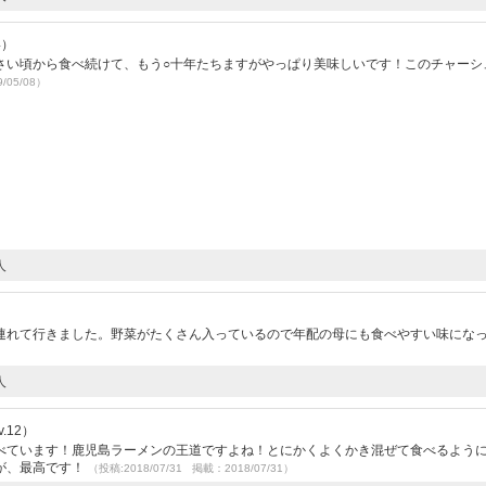
4）
さい頃から食べ続けて、もう○十年たちますがやっぱり美味しいです！このチャーシ
/05/08）
人
）
連れて行きました。野菜がたくさん入っているので年配の母にも食べやすい味にな
人
.12）
べています！鹿児島ラーメンの王道ですよね！とにかくよくかき混ぜて食べるよう
が、最高です！
（投稿:2018/07/31 掲載：2018/07/31）