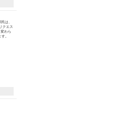
県民は、
リクエス
、変わら
ます。