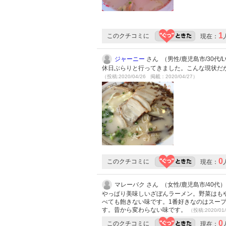
1
このクチコミに
現在：
ジャーニー
さん （男性/鹿児島市/30代/Lv
休日ぶらりと行ってきました。こんな現状だ
（投稿:2020/04/26 掲載：2020/04/27）
0
このクチコミに
現在：
マレーバク さん （女性/鹿児島市/40代）
やっぱり美味しいざぼんラーメン。野菜はも
べても飽きない味です。1番好きなのはスー
す。昔から変わらない味です。
（投稿:2020/01
0
このクチコミに
現在：