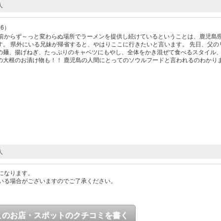
人
26）
上前からず～っと変わらぬ場所でラーメンを提供し続けているということは、鹿児島
。 県外にいる兄妹が帰省すると、やはりここに行きたいと言います。 先日、父の
の麺、揚げねぎ、たっぷりのキャベツにもやし、全体をかき混ぜて食べるスタイル
の大根のお漬け物も！！ 鹿児島の人間にとってのソウルフードと言われるのわかり
人
になります。
いる場合がございますのでご了承ください。
このお店・スポットのクチコミを書く