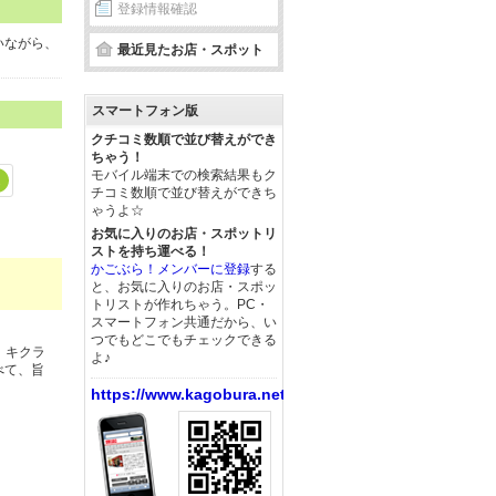
登録情報確認
いながら、
最近見たお店・スポット
スマートフォン版
クチコミ数順で並び替えができ
ちゃう！
モバイル端末での検索結果もク
2
チコミ数順で並び替えができち
ゃうよ☆
お気に入りのお店・スポットリ
ストを持ち運べる！
かごぶら！メンバーに登録
する
と、お気に入りのお店・スポッ
トリストが作れちゃう。PC・
スマートフォン共通だから、い
つでもどこでもチェックできる
、キクラ
よ♪
べて、旨
https://www.kagobura.net/