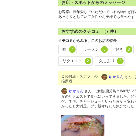
お店・スポットからのメッセージ
お客様に長年愛していただいている名物のざぼ
あっさりとしていて女性やお子様でも食べやす
おすすめのクチコミ （
7
件）
クチコミからみる、このお店の特長
味
ラーメン
好き
7
6
3
リクエスト
久しぶり
2
2
このお店・スポットの
ゆかりん
さん （
推薦者
ゆかりん
さん （女性/鹿児島市/60代/Lv.
父のリクエストで食べにいってきました。ど
ゲ、ネギ、チャーシューといった昔から変わ
かったと大満足。プチ親孝行した気分でした