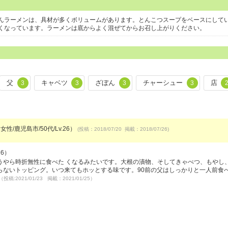
んラーメンは、具材が多くボリュームがあります。とんこつスープをベースにして
くなっています。ラーメンは底からよく混ぜてからお召し上がりください。
父
キャベツ
ざぼん
チャーシュー
店
3
3
3
3
女性/鹿児島市/50代/Lv.26）
(投稿：2018/07/20 掲載：2018/07/26)
26）
うやら時折無性に食べた くなるみたいです。大根の漬物、そしてきゃべつ、もやし
らないトッピング。いつ来てもホッとする味です。90前の父はしっかりと一人前食
（投稿:2021/01/23 掲載：2021/01/25）