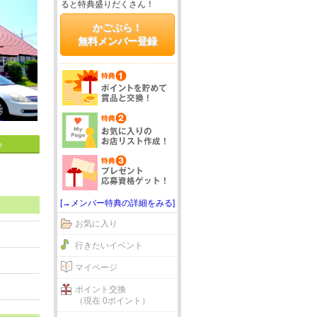
ると特典盛りだくさん！
かごぶら！
無料メンバー登録
る
[→メンバー特典の詳細をみる]
お気に入り
行きたいイベント
マイページ
ポイント交換
（現在 0ポイント）