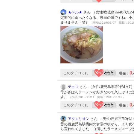
★ベル★
さん （女性/鹿児島市/40代/Lv.
定期的に食べたくなる、県民の味ですね。小
まりません（笑）
（投稿:2019/05/07 掲載：2019
0
このクチコミに
現在：
チョコ
さん （女性/鹿児島市/50代/Lv.7
母がざぼんラーメンが好きなので久しぶりに
す。
（投稿:2018/11/11 掲載：2018/11/12）
0
このクチコミに
現在：
アクエリオン
さん （男性/日置市/60代/Lv
昔の西鹿児島駅構内の食堂の頃から、よく食
ら言われてました！白濁したラーメンスープ