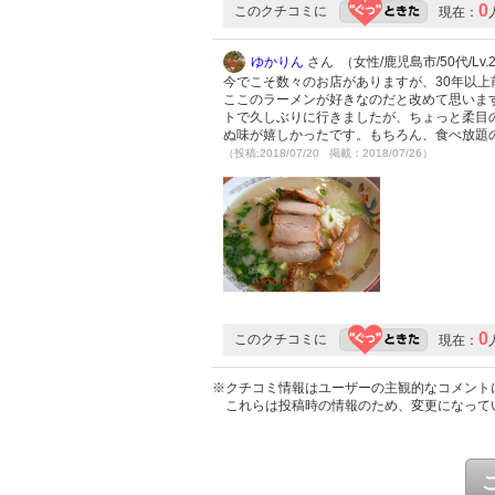
0
このクチコミに
現在：
ゆかりん
さん （女性/鹿児島市/50代/Lv.
今でこそ数々のお店がありますが、30年以
ここのラーメンが好きなのだと改めて思います
トで久しぶりに行きましたが、ちょっと柔目
ぬ味が嬉しかったです。もちろん、食べ放題
（投稿:2018/07/20 掲載：2018/07/26）
0
このクチコミに
現在：
※クチコミ情報はユーザーの主観的なコメント
これらは投稿時の情報のため、変更になって