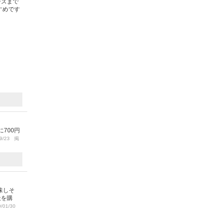
ーズまで
すめです
700円
9/23 掲
味しそ
天を購
/01/30