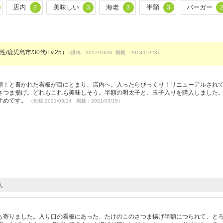
店内
美味しい
海老
半額
バーガー
3
3
3
3
/鹿児島市/30代/Lv.25）
(投稿：2017/10/26 掲載：2018/07/23)
）
額！と書かれた看板が目にとまり、店内へ。入ったらびっくり！リニューアルされ
さつま揚げ。どれもこれも美味しそう。半額の明太子と、玉子入りを購入しました
すめです。
（投稿:2021/03/14 掲載：2021/03/15）
人
）
ち寄りました。入り口の看板にあった、たけのこのさつま揚げ半額につられて、と