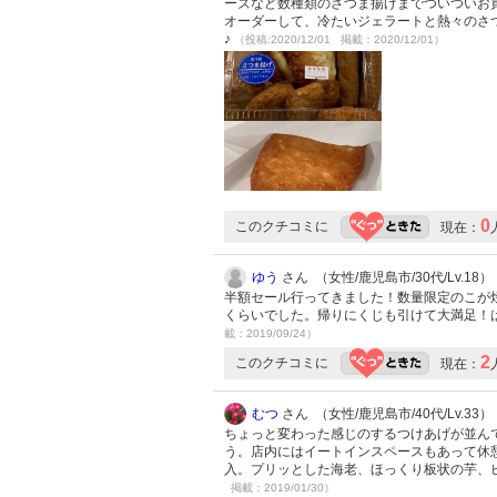
ーズなど数種類のさつま揚げまでついついお
オーダーして、冷たいジェラートと熱々のさ
♪
（投稿:2020/12/01 掲載：2020/12/01）
0
このクチコミに
現在：
ゆう
さん （女性/鹿児島市/30代/Lv.18）
半額セール行ってきました！数量限定のこが焼
くらいでした。帰りにくじも引けて大満足！
載：2019/09/24）
2
このクチコミに
現在：
むつ
さん （女性/鹿児島市/40代/Lv.33）
ちょっと変わった感じのするつけあげが並んで
う。店内にはイートインスペースもあって休
入。プリッとした海老、ほっくり板状の芋、
掲載：2019/01/30）