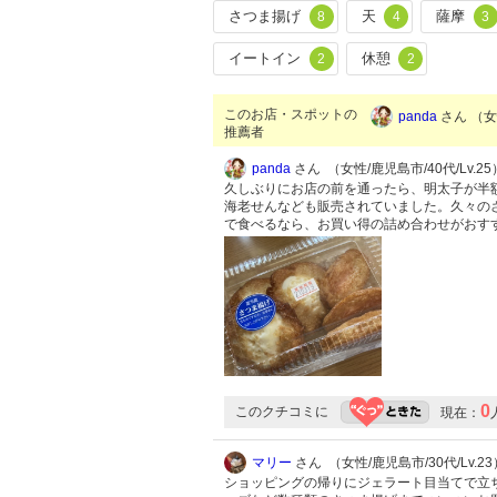
さつま揚げ
天
薩摩
8
4
3
イートイン
休憩
2
2
このお店・スポットの
panda
さん （女性
推薦者
panda
さん （女性/鹿児島市/40代/Lv.25
久しぶりにお店の前を通ったら、明太子が半
海老せんなども販売されていました。久々の
で食べるなら、お買い得の詰め合わせがおす
0
このクチコミに
現在：
マリー
さん （女性/鹿児島市/30代/Lv.23
ショッピングの帰りにジェラート目当てで立