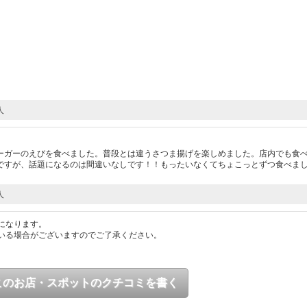
人
）
ーガーのえびを食べました。普段とは違うさつま揚げを楽しめました。店内でも食
ですが、話題になるのは間違いなしです！！もったいなくてちょこっとずつ食べま
人
になります。
いる場合がございますのでご了承ください。
このお店・スポットのクチコミを書く