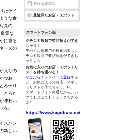
登録情報確認
げたライ
最近見たお店・スポット
ような食
写真の
スマートフォン版
、良質な
かに香る
クチコミ数順で並び替えができ
ちゃう！
ネーズの
モバイル端末での検索結果もク
チコミ数順で並び替えができち
ゃうよ☆
お気に入りのお店・スポットリ
が入りの
ストを持ち運べる！
かごぶら！メンバーに登録
する
かつお
と、お気に入りのお店・スポッ
とろ〜り
トリストが作れちゃう。PC・
スマートフォン共通だから、い
「とろた
つでもどこでもチェックできる
が味わい
よ♪
べを♪
https://www.kagobura.net/
イスバン
の新しい