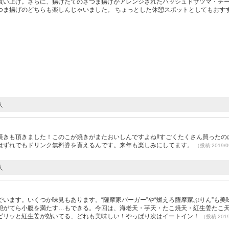
買い上げ。さらに、揚げたてのさつま揚げがアレンジされたハッシュドサツマ・チ
つま揚げのどちらも楽しんじゃいました。 ちょっとした休憩スポットとしてもおす
人
きも頂きました！このこが焼きがまたおいしんですよね!!すごくたくさん買ったのに
はずれでもドリンク無料券を貰えるんです。来年も楽しみにしてます。
（投稿:2019/0
人
います。いくつか味見もあります。“薩摩家バーガー”や“燃えろ薩摩家ぷりん”も美
憩がてら小腹を満たす…もできる。今回は、海老天・芋天・たこ焼天・紅生姜たこ
ピリッと紅生姜が効いてる、どれも美味しい！やっぱり次はイートイン！
（投稿:2019