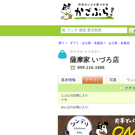
買う
ギフト・お土産・名産品
お土産・名産品
サツマヤ イヅロテン
薩摩家 いづろ店
099-216-1888
基本情報
クチコミ
写真
ワン
クチ
じぶんのお気に入り:
メモ:
みんなのお気に入り: