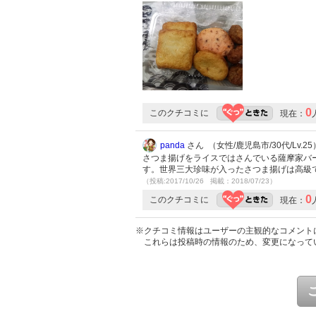
0
このクチコミに
現在：
panda
さん （女性/鹿児島市/30代/Lv.25
さつま揚げをライスではさんでいる薩摩家バ
す。世界三大珍味が入ったさつま揚げは高級
（投稿:2017/10/26 掲載：2018/07/23）
0
このクチコミに
現在：
※クチコミ情報はユーザーの主観的なコメント
これらは投稿時の情報のため、変更になって