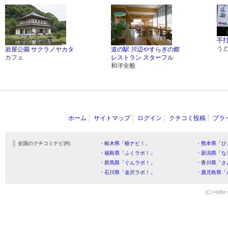
手
う
岩屋公園 サクラノヤカタ
道の駅 川辺やすらぎの郷
カフェ
レストラン スターフル
和洋全般
ホーム
サイトマップ
ログイン
クチコミ投稿
プラ
全国のクチコミナビ(R)
・栃木県「栃ナビ！」
・熊本県「ひ
・福島県「ふくラボ！」
・新潟県「な
・群馬県「ぐんラボ！」
・香川県「さ
・石川県「金沢ラボ！」
・鹿児島県「
(C) HitBit