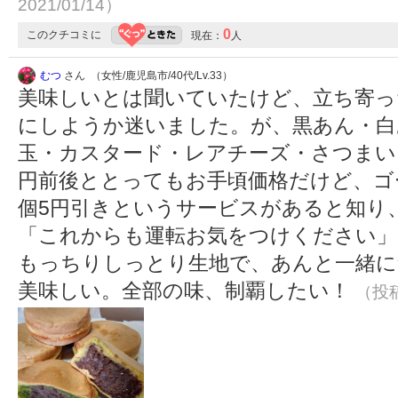
2021/01/14）
0
このクチコミに
現在：
人
むつ
さん （女性/鹿児島市/40代/Lv.33）
美味しいとは聞いていたけど、立ち寄っ
にしようか迷いました。が、黒あん・白
玉・カスタード・レアチーズ・さつまいも
円前後ととってもお手頃価格だけど、ゴ
個5円引きというサービスがあると知り
「これからも運転お気をつけください」
もっちりしっとり生地で、あんと一緒に
美味しい。全部の味、制覇したい！
（投稿