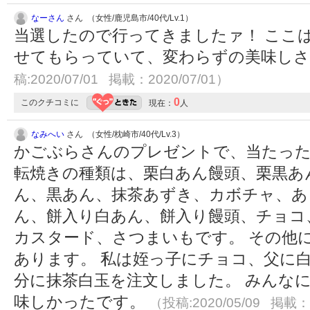
なーさん
さん （女性/鹿児島市/40代/Lv.1）
当選したので行ってきましたァ！ ここは
せてもらっていて、変わらずの美味し
稿:2020/07/01 掲載：2020/07/01）
0
このクチコミに
現在：
人
なみへい
さん （女性/枕崎市/40代/Lv.3）
かごぶらさんのプレゼントで、当たった
転焼きの種類は、栗白あん饅頭、栗黒あ
ん、黒あん、抹茶あずき、カボチャ、あ
ん、餅入り白あん、餅入り饅頭、チョコ
カスタード、さつまいもです。 その他に
あります。 私は姪っ子にチョコ、父に白
分に抹茶白玉を注文しました。 みんな
味しかったです。
（投稿:2020/05/09 掲載：2