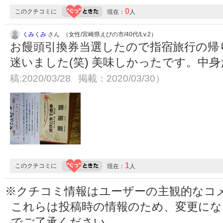
0
このクチコミに
現在：
人
くみくみ
さん （女性/宮崎県えびの市/40代/Lv.2）
お饅頭引換券当選したので指宿旅行の帰
迷いました(笑) 美味しかったです。中
稿:2020/03/28 掲載：2020/03/30）
1
このクチコミに
現在：
人
※クチコミ情報はユーザーの主観的なコ
これらは投稿時の情報のため、変更に
でご了承ください。