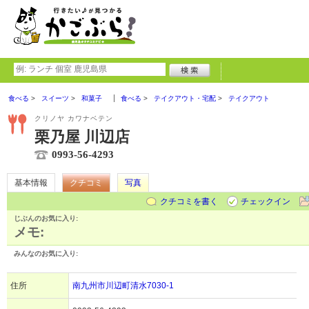
食べる
スイーツ
和菓子
食べる
テイクアウト・宅配
テイクアウト
クリノヤ カワナベテン
栗乃屋 川辺店
0993-56-4293
基本情報
クチコミ
写真
クチコミを書く
チェックイン
じぶんのお気に入り:
メモ:
みんなのお気に入り:
住所
南九州市川辺町清水7030-1