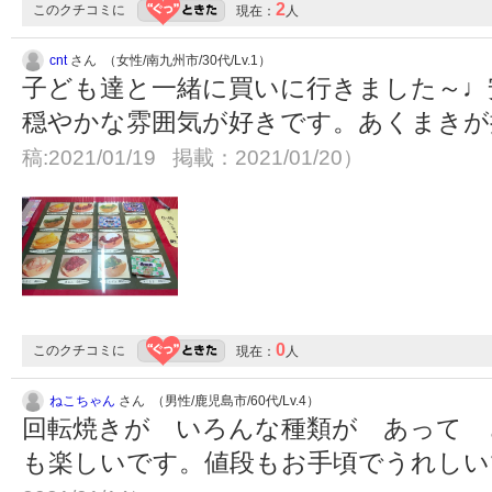
2
このクチコミに
現在：
人
cnt
さん （女性/南九州市/30代/Lv.1）
子ども達と一緒に買いに行きました～♩
穏やかな雰囲気が好きです。あくまきが推
稿:2021/01/19 掲載：2021/01/20）
0
このクチコミに
現在：
人
ねこちゃん
さん （男性/鹿児島市/60代/Lv.4）
回転焼きが いろんな種類が あって 
も楽しいです。値段もお手頃でうれし