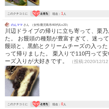
1
このクチコミに
現在：
人
のんママ
さん （女性/鹿児島市/40代/Lv.20）
川辺ドライブの帰りに立ち寄って、栗乃
た。 お饅頭の種類が豊富すぎて、迷っ
饅頭と、黒餡とクリームチーズの入った
って帰りました。 栗入りで110円って
ーズ入りが大好きです。
（投稿:2020/12/1
0
このクチコミに
現在：
人