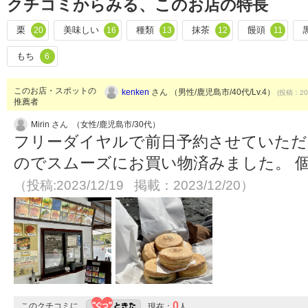
クチコミからみる、このお店の特長
栗
美味しい
種類
抹茶
饅頭
20
16
13
12
11
もち
6
このお店・スポットの
kenken
さん （男性/鹿児島市/40代/Lv.4）
(投稿：201
推薦者
Mirin さん （女性/鹿児島市/30代）
フリーダイヤルで前日予約させていただきま
のでスムーズにお買い物済みました。 
（投稿:2023/12/19 掲載：2023/12/20）
0
このクチコミに
現在：
人