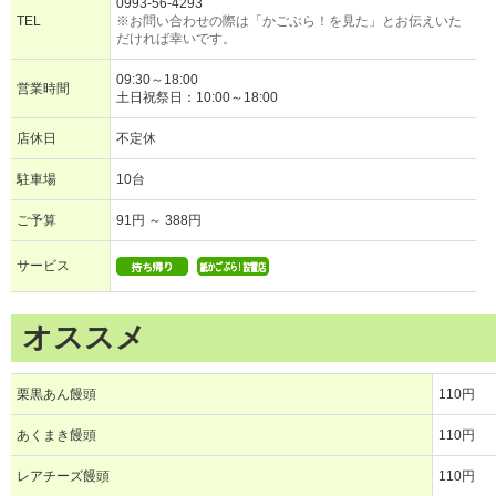
0993-56-4293
TEL
※お問い合わせの際は「かごぶら！を見た」とお伝えいた
だければ幸いです。
09:30～18:00
営業時間
土日祝祭日：10:00～18:00
店休日
不定休
駐車場
10台
ご予算
91円 ～ 388円
サービス
オススメ
栗黒あん饅頭
110円
あくまき饅頭
110円
レアチーズ饅頭
110円