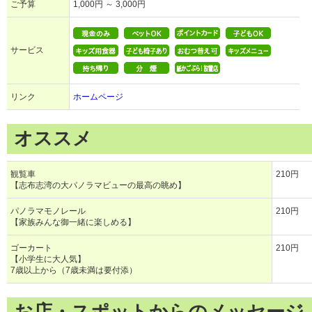
ご予算
1,000円 ～ 3,000円
サービス
リンク
ホームページ
オススメ
観覧車
210円
【志布志湾の大パノラマビューの最高の眺め】
パノラマモノレール
210円
【家族みんな御一緒に楽しめる】
ゴーカート
210円
【小学生に大人気】
7歳以上から（7歳未満は要付添）