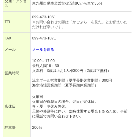
交通・アクセ
東九州自動車道曽於弥五郎ICから車で35分
ス
099-473-1061
TEL
※お問い合わせの際は「かごぶら！を見た」とお伝えいた
だければ幸いです。
FAX
099-473-1071
メール
メールを送る
10:00～17:00
最終入園16：30
入園料 3歳以上お1人様300円（2歳以下無料）
営業時間
流水プール営業期間（夏季長期休業期間）300円
海水浴場営業期間（夏季長期休業期間）
火曜日
火曜日が祝祭日の場合、翌日が定休日。
店休日
春・夏・冬休み無休。
天候や修繕等に伴い、臨時休園する場合もあるため、事前
に電話でお問い合わせ下さい。
駐車場
200台