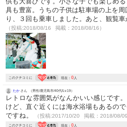
供も大喜びです。小さな子でも楽しめる
具も豊富。うちの子供は駐車場の上を周
り、３回も乗車しました。あと、観覧車
（投稿:2018/08/16 掲載：2018/08/16）
0
このクチコミに
現在：
人
たか
さん （男性/鹿児島市/40代/Lv.19）
レトロな雰囲気がなんかいい感じです。
けど、直ぐ近くには海水浴場もあるので
ですね。
（投稿:2017/10/20 掲載：2018/08/0
0
このクチコミに
現在：
人