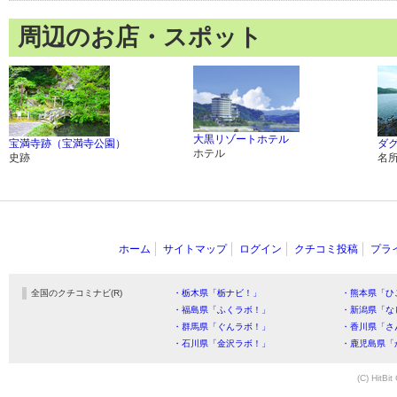
周辺のお店・スポット
大黒リゾートホテル
宝満寺跡（宝満寺公園）
ダ
ホテル
史跡
名
ホーム
サイトマップ
ログイン
クチコミ投稿
プラ
全国のクチコミナビ(R)
・栃木県「栃ナビ！」
・熊本県「ひ
・福島県「ふくラボ！」
・新潟県「な
・群馬県「ぐんラボ！」
・香川県「さ
・石川県「金沢ラボ！」
・鹿児島県「
(C) HitBit