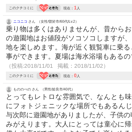
1
このクチコミに
現在：
人
ニコニコ
さん （女性/曽於市/60代/Lv.2）
乗り物は多くはありませんが、昔からお
の遊園地はお値段がソコソコしますが、
地を楽しめます。海が近く観覧車に乗る
事ができます。夏場は海水浴場もあるの
（投稿:2018/11/01 掲載：2018/11/02）
0
このクチコミに
現在：
人
もののべの さん （男性/姶良市/40代）
とってもレトロな雰囲気で、なんとも味
にフォトジェニックな場所でもあるんじ
与次郎に遊園地がありましたが、子供の
みがえります。大人にとっては童心に帰