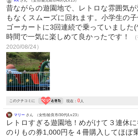
RK
さん （女性/鹿児島市/40代/Lv.15）
昔ながらの遊園地で、レトロな雰囲気が
もなくスムーズに回れます。小学生の子
ゴーカートに3回連続で乗っていました(^
時間で一気に楽しめて良かったです！
（
2020/08/24）
0
このクチコミに
現在：
人
マリー
さん （女性/姶良市/30代/Lv.23）
レトロすぎる遊園地！めがけて３連休に
のりもの券1,000円を４冊購入してほ