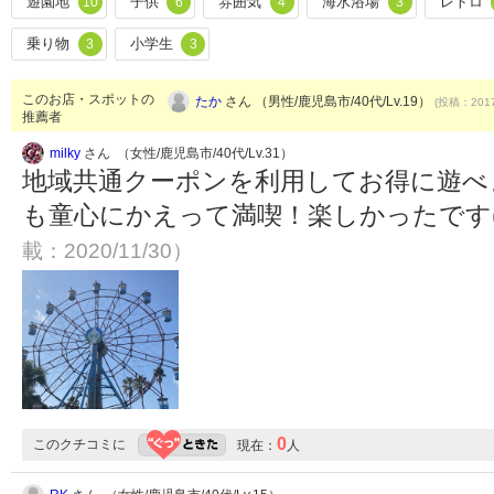
遊園地
子供
雰囲気
海水浴場
レトロ
10
6
4
3
乗り物
小学生
3
3
このお店・スポットの
たか
さん （男性/鹿児島市/40代/Lv.19）
(投稿：2017
推薦者
milky
さん （女性/鹿児島市/40代/Lv.31）
地域共通クーポンを利用してお得に遊べ
も童心にかえって満喫！楽しかったです( ´ 
載：2020/11/30）
0
このクチコミに
現在：
人