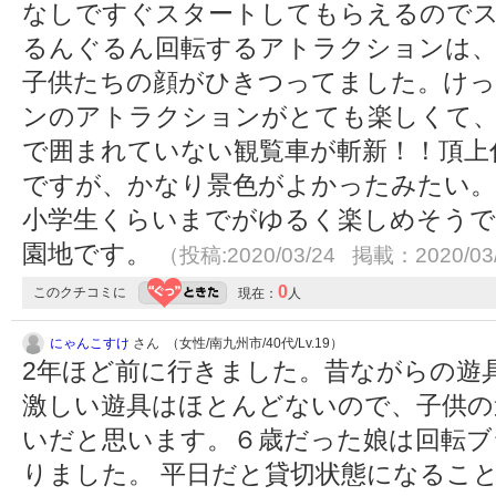
なしですぐスタートしてもらえるのでス
るんぐるん回転するアトラクションは
子供たちの顔がひきつってました。け
ンのアトラクションがとても楽しくて、
で囲まれていない観覧車が斬新！！頂上
ですが、かなり景色がよかったみたい
小学生くらいまでがゆるく楽しめそうで
園地です。
（投稿:2020/03/24 掲載：2020/03
0
このクチコミに
現在：
人
にゃんこすけ
さん （女性/南九州市/40代/Lv.19）
2年ほど前に行きました。昔ながらの遊
激しい遊具はほとんどないので、子供の
いだと思います。６歳だった娘は回転ブ
りました。 平日だと貸切状態になるこ