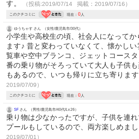
す。
（投稿:2019/07/14 掲載：2019/07/16）
0
このクチコミに
現在：
人
ゆうちゃす さん （女性/鹿児島市/30代）
小学生や高校生の頃、社会人になってか
ます♪ 昔と変わっていなくて、懐かしい
覧車や空中ブランコ、ジェットコースタ
番の乗り物がそろっていて大人も子供も
もあるので、いつも帰りに立ち寄りま
2019/07/09）
0
このクチコミに
現在：
人
SF
さん （男性/鹿児島市/40代/Lv.26）
乗り物は少なかったですが、子供を連れ
プールもしているので、両方楽しめま
2019/07/01）