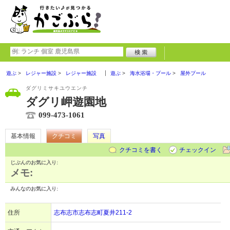
遊ぶ
レジャー施設
レジャー施設
遊ぶ
海水浴場・プール
屋外プール
ダグリミサキユウエンチ
ダグリ岬遊園地
099-473-1061
基本情報
クチコミ
写真
クチコミを書く
チェックイン
じぶんのお気に入り:
メモ:
みんなのお気に入り:
住所
志布志市志布志町夏井211-2