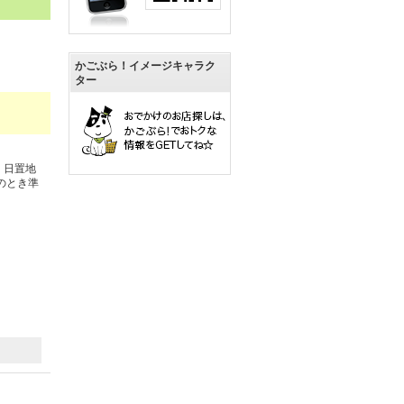
かごぶら！イメージキャラク
ター
、日置地
のとき準