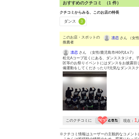
おすすめのクチコミ （
1
件）
クチコミからみる、このお店の特長
ダンス
3
このお店・スポットの
凛恋
さん （女性/
推薦者
凛恋
さん （女性/鹿児島市/40代/Lv.7）
松元Aコープ近くにある、ダンススタジオ。子
区等のお祭りイベントにはダンスをお披露目し
備運動をしてくださったり!!元気なダンスス
1
このクチコミに
現在：
※クチコミ情報はユーザーの主観的なコメント
これらは投稿時の情報のため、変更になって