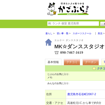
暮らし
習い事・塾
スポーツスクール
美活
エムケー ダンススタジオ
MK☆ダンススタジオ
090-7467-1619
基本情報
クチコミ
クーポン
クチ
じぶんのお気に入り:
メモ:
みんなのお気に入り:
住所
鹿児島市石谷町2067-2
交通・アクセ
高速松元I.C.から車で約5分