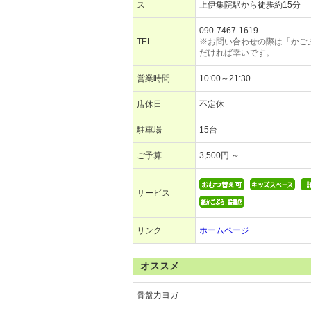
ス
上伊集院駅から徒歩約15分
090-7467-1619
TEL
※お問い合わせの際は「かご
だければ幸いです。
営業時間
10:00～21:30
店休日
不定休
駐車場
15台
ご予算
3,500円 ～
サービス
リンク
ホームページ
オススメ
骨盤力ヨガ