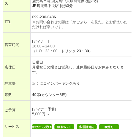
鹿児島市電 鹿児島中央駅前電停 徒歩3分
ス
JR鹿児島中央駅 徒歩3分
099-230-0486
TEL
※お問い合わせの際は「かごぶら！を見た」とお伝えいた
だければ幸いです。
[ディナー]
営業時間
18:00～24:00
（L.O 23：00 ドリンク 23：30）
日曜日
店休日
月曜祝日の場合は営業し、連休最終日がお休みとなりま
す。
駐車場
近くにコインパーキングあり
席数
40席(カウンター8席)
[ディナー予算]
ご予算
5,000円 ～
サービス