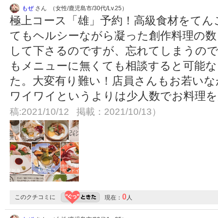
もぜ
さん （女性/鹿児島市/30代/Lv.25）
極上コース「雄」予約！高級食材をてん
てもヘルシーながら凝った創作料理の数
して下さるのですが、忘れてしまうので
もメニューに無くても相談すると可能な
た。大変有り難い！店員さんもお若いな
ワイワイというよりは少人数でお料理
稿:2021/10/12 掲載：2021/10/13）
0
このクチコミに
現在：
人