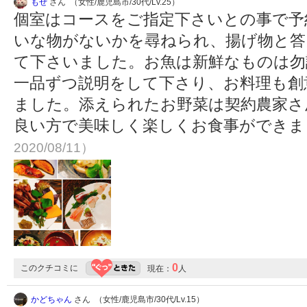
もぜ
さん （女性/鹿児島市/30代/Lv.25）
個室はコースをご指定下さいとの事で予
いな物がないかを尋ねられ、揚げ物と答
て下さいました。お魚は新鮮なものは勿
一品ずつ説明をして下さり、お料理も創
ました。添えられたお野菜は契約農家さ
良い方で美味しく楽しくお食事ができま
2020/08/11）
0
このクチコミに
現在：
人
かどちゃん
さん （女性/鹿児島市/30代/Lv.15）