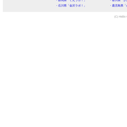
・群馬県「ぐんラボ！」
・香川県「さ
・石川県「金沢ラボ！」
・鹿児島県「
(C) HitBit