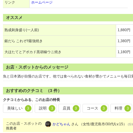
リンク
ホームページ
オススメ
熟成刺身盛り(一人前)
1,880円
銀だら これぞ!!最強焼き
1,380円
大ほたてとアボカド黒胡椒ウニ焼き
1,180円
お店・スポットからのメッセージ
魚と日本酒が自慢のお店です。他では食べられない食材が豊かでメニューも毎日
おすすめのクチコミ （
3
件）
クチコミからみる、このお店の特長
美味しい
説明
店員
コース
料理
3
3
3
3
3
このお店・スポットの
かどちゃん
さん （女性/鹿児島市/30代/Lv.15）
(投
推薦者