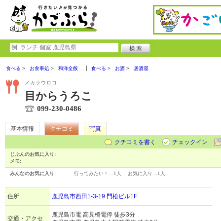
食べる
お食事処
和洋全般
食べる
お酒
居酒屋
メカラウロコ
目からうろこ
099-230-0486
基本情報
クチコミ
写真
クチコミを書く
チェックイン
じぶんのお気に入り:
メモ:
みんなのお気に入り:
行ってみたい！…
1人
お気に入り…
1人
住所
鹿児島市西田1-3-19 門松ビル1F
鹿児島市電 高見橋電停 徒歩3分
交通・アクセ