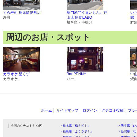
くら寿司 鹿児島伊敷店
鳥門米門うまいもん。谷
い
寿司
山店 飲食LABO
館
焼き鳥・串揚げ
鮮
周辺のお店・スポット
カラオケ 星くず
Bar PENNY
中山
カラオケ
バー
焼
ホーム
サイトマップ
ログイン
クチコミ投稿
プラ
全国のクチコミナビ(R)
・栃木県「栃ナビ！」
・熊本県「ひ
・福島県「ふくラボ！」
・新潟県「な