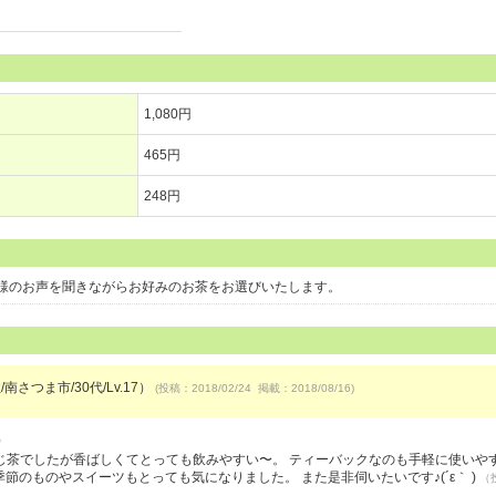
1,080円
465円
248円
様のお声を聞きながらお好みのお茶をお選びいたします。
南さつま市/30代/Lv.17）
(投稿：2018/02/24 掲載：2018/08/16)
）
じ茶でしたが香ばしくてとっても飲みやすい〜。 ティーバックなのも手軽に使いや
季節のものやスイーツもとっても気になりました。 また是非伺いたいです♪(´ε｀ )
（