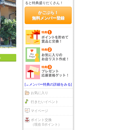
ると特典盛りだくさん！
かごぶら！
無料メンバー登録
る
[→メンバー特典の詳細をみる]
お気に入り
行きたいイベント
マイページ
ポイント交換
（現在 0ポイント）