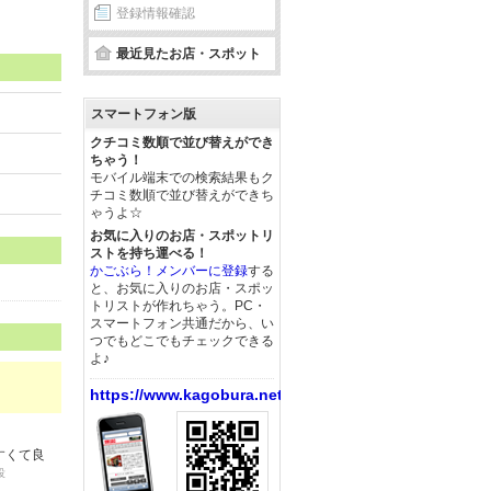
登録情報確認
最近見たお店・スポット
スマートフォン版
クチコミ数順で並び替えができ
ちゃう！
モバイル端末での検索結果もク
チコミ数順で並び替えができち
ゃうよ☆
お気に入りのお店・スポットリ
ストを持ち運べる！
かごぶら！メンバーに登録
する
と、お気に入りのお店・スポッ
トリストが作れちゃう。PC・
スマートフォン共通だから、い
つでもどこでもチェックできる
よ♪
https://www.kagobura.net/
すくて良
投