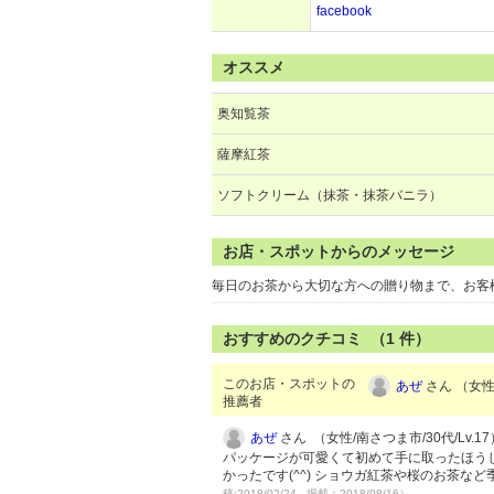
facebook
オススメ
奥知覧茶
薩摩紅茶
ソフトクリーム（抹茶・抹茶バニラ）
お店・スポットからのメッセージ
毎日のお茶から大切な方への贈り物まで、お客
おすすめのクチコミ （
1
件）
このお店・スポットの
あぜ
さん （女性/
推薦者
あぜ
さん （女性/南さつま市/30代/Lv.17
パッケージが可愛くて初めて手に取ったほう
かったです(^^) ショウガ紅茶や桜のお茶など
稿:2018/02/24 掲載：2018/08/16）