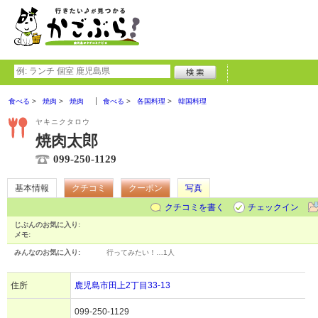
食べる
焼肉
焼肉
食べる
各国料理
韓国料理
ヤキニクタロウ
焼肉太郎
099-250-1129
基本情報
クチコミ
クーポン
写真
クチコミを書く
チェックイン
じぶんのお気に入り:
メモ:
みんなのお気に入り:
行ってみたい！…
1人
住所
鹿児島市田上2丁目33-13
099-250-1129