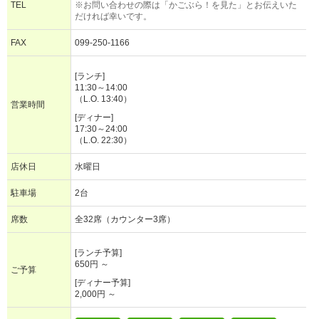
TEL
※お問い合わせの際は「かごぶら！を見た」とお伝えいた
だければ幸いです。
FAX
099-250-1166
[ランチ]
11:30～14:00
（L.O. 13:40）
営業時間
[ディナー]
17:30～24:00
（L.O. 22:30）
店休日
水曜日
駐車場
2台
席数
全32席（カウンター3席）
[ランチ予算]
650円 ～
ご予算
[ディナー予算]
2,000円 ～