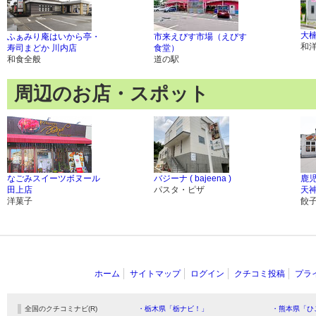
大楠
ふぁみり庵はいから亭・
市来えびす市場（えびす
和
寿司まどか 川内店
食堂）
和食全般
道の駅
周辺のお店・スポット
なごみスイーツボヌール
バジーナ ( bajeena )
鹿児
田上店
パスタ・ピザ
天
洋菓子
餃
ホーム
サイトマップ
ログイン
クチコミ投稿
プラ
全国のクチコミナビ(R)
・栃木県「栃ナビ！」
・熊本県「ひ