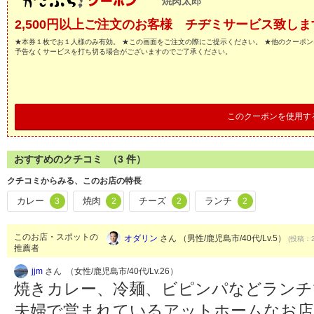
焼肉太郎
2,500円以上ご注文のお客様 チヂミサービス致しま
★本券１枚でお１人様のみ有効。 ★この画面をご注文の際にご提示ください。 ★他のクーポン
予告なくサービスを打ち切る場合がございますのでご了承ください。
このクーポンを使用す
おすすめのクチコミ （
3
件）
クチコミからみる、このお店の特長
カレー
焼肉
チーズ
ランチ
3
2
2
2
このお店・スポットの
オダリン
さん （男性/鹿児島市/40代/Lv.5）
(投稿：2
推薦者
jjm
さん （女性/鹿児島市/40代/Lv.26）
焼きカレー、冷麺、ビピンパなどランチ
夫婦で営まれているアットホームなお