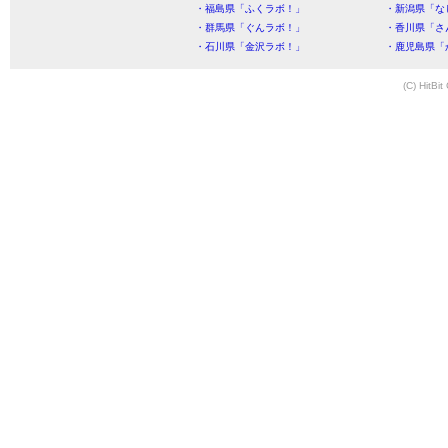
・福島県「ふくラボ！」
・新潟県「な
・群馬県「ぐんラボ！」
・香川県「さ
・石川県「金沢ラボ！」
・鹿児島県「
(C) HitBit