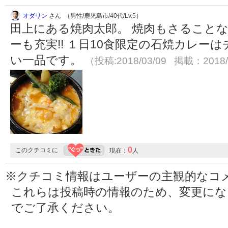
オダリン
さん （男性/鹿児島市/40代/Lv.5）
田上にある焼肉太郎。 焼肉もさること
ーも充実!! １日10食限定の石焼カレー
い一品です。
（投稿:2018/03/09 掲載：2018/
0
このクチコミに
現在：
人
※クチコミ情報はユーザーの主観的なコ
これらは投稿時の情報のため、変更に
でご了承ください。