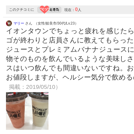
0
このクチコミに
現在：
人
マリー
さん （女性/姶良市/30代/Lv.23）
イオンタウンでちょっと疲れを感じたら
ゴが終わりと店員さんに教えてもらった
ジュースとプレミアムバナナジュース
物そのものを飲んでいるような美味し
スはいつ飲んでも間違いないですね。お
お値段しますが、ヘルシー気分で飲め
掲載：2019/05/10）