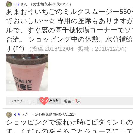
Elly
さん （女性/姶良市/30代/Lv.25）
あまおういちごのミルクスムージー55
ておいしい〜☆ 専用の座席もあります
ルで、すぐ裏の高千穂牧場コーナーでソ
合流。 ショッピング中の休憩、水分補
す(^^)
（投稿:2018/12/04 掲載：2018/12/04）
0
このクチコミに
現在：
人
うる
さん （女性/鹿児島市/40代/Lv.21）
ショッピングで疲れた時にビタミンＣの
す。くだものをまるごとジュースにし