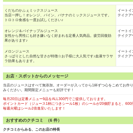
くだものかふぇミックスジュース
イートイン
当店一押し！オレンジ、パイン、バナナのミックスジュースです。
テイクアウ
トロトロ食感を一度お試しください♪
オレンジ＆パイナップルジュース
イートイン
女性から男性にも好き嫌いなく好まれる定番人気商品。疲労回復効
テイクアウ
果があります♪
メロンジュース
イートイン
さっぱりとした自然な甘さが特徴☆お子様に大人気です♪血液サラサ
テイクアウ
ラ効果もあります。
お店・スポットからのメッセージ
当店のジュースはすべて無添加。オーダーが入ってから1杯ずつ心をこめてお作
みください。期間限定メニューも好評です！
毎月20日は定番メニュー9品をALL300円でご提供しております。
ポイントカード（ジュース1杯につきシール1枚）のシールが20個貯まると、60
毎週火曜はシール2倍進呈いたします！
おすすめのクチコミ （
6
件）
クチコミからみる、このお店の特長