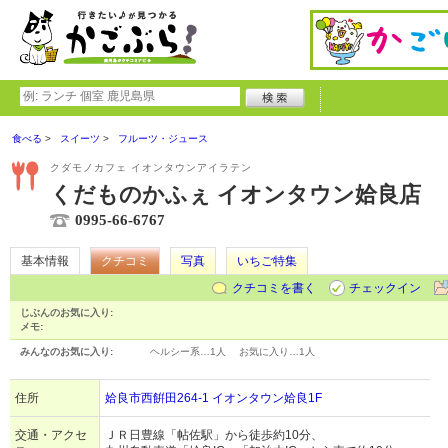
食べる
スイーツ
フルーツ・ジュース
クダモノカフェ イオンタウンアイラテン
くだものかふぇ イオンタウン姶良店
0995-66-6767
基本情報
クチコミ
写真
いちご特集
クチコミを書く
チェックイン
じぶんのお気に入り:
メモ:
みんなのお気に入り:
ヘルシー系…
1人
お気に入り…
1人
住所
姶良市西餠田264-1 イオンタウン姶良1F
交通・アクセ
ＪＲ日豊線「帖佐駅」から徒歩約10分、