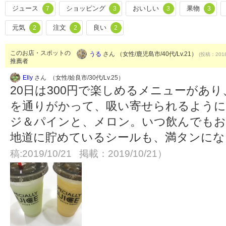
ジュース
ショッピング
おいしい
果物
7
3
3
3
元気
注文
良い
2
2
2
このお店・スポットの
うる
さん （女性/鹿児島市/40代/Lv.21）
(投稿：2018
推薦者
Elly
さん （女性/姶良市/30代/Lv.25）
20日は300円で楽しめるメニューがあ
を通りがかって、吸い寄せられるように
ジ＆パインと、メロン。いつ飲んでもお
地道に貯めているシールも、満タンに
稿:2019/10/21 掲載：2019/10/21）