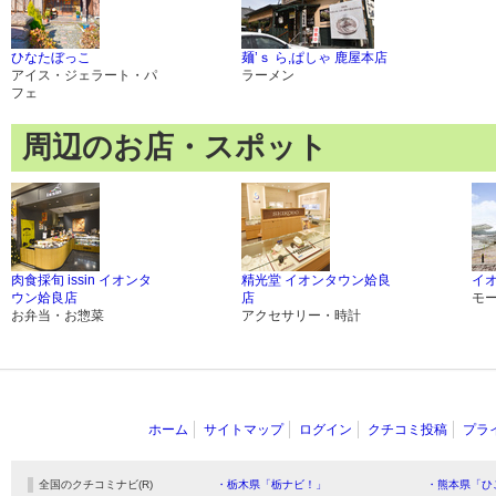
ひなたぼっこ
麺’ｓ ら,ぱしゃ 鹿屋本店
アイス・ジェラート・パ
ラーメン
フェ
周辺のお店・スポット
肉食採旬 issin イオンタ
精光堂 イオンタウン姶良
イ
ウン姶良店
店
モ
お弁当・お惣菜
アクセサリー・時計
ホーム
サイトマップ
ログイン
クチコミ投稿
プラ
全国のクチコミナビ(R)
・栃木県「栃ナビ！」
・熊本県「ひ