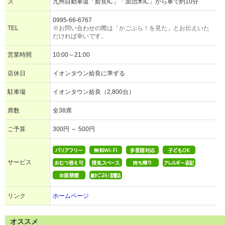
ス
九州自動車道「姶良IC」「加治木IC」から車で約10分
0995-66-6767
TEL
※お問い合わせの際は「かごぶら！を見た」とお伝えいた
だければ幸いです。
営業時間
10:00～21:00
店休日
イオンタウン姶良に準ずる
駐車場
イオンタウン姶良（2,800台）
席数
全38席
ご予算
300円 ～ 500円
サービス
リンク
ホームページ
オススメ