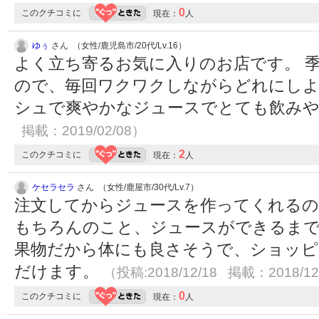
0
このクチコミに
現在：
人
ゆぅ
さん （女性/鹿児島市/20代/Lv.16）
よく立ち寄るお気に入りのお店です。 
ので、毎回ワクワクしながらどれにしよ
シュで爽やかなジュースでとても飲み
掲載：2019/02/08）
2
このクチコミに
現在：
人
ケセラセラ
さん （女性/鹿屋市/30代/Lv.7）
注文してからジュースを作ってくれる
もちろんのこと、ジュースができるま
果物だから体にも良さそうで、ショッピ
だけます。
（投稿:2018/12/18 掲載：2018/12
0
このクチコミに
現在：
人