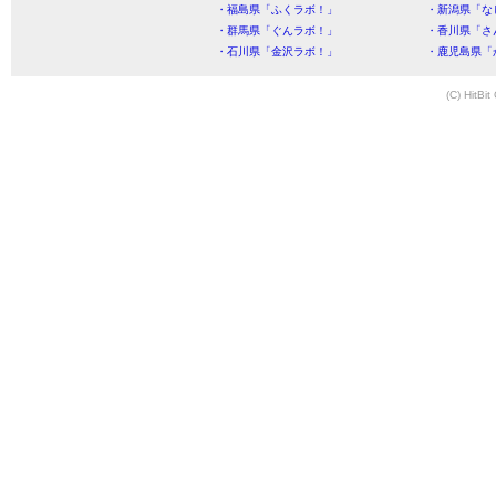
・福島県「ふくラボ！」
・新潟県「な
・群馬県「ぐんラボ！」
・香川県「さ
・石川県「金沢ラボ！」
・鹿児島県「
(C) HitBit