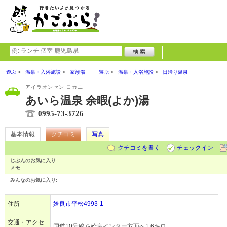
遊ぶ
温泉・入浴施設
家族湯
遊ぶ
温泉・入浴施設
日帰り温泉
アイラオンセン ヨカユ
あいら温泉 余暇(よか)湯
0995-73-3726
基本情報
クチコミ
写真
クチコミを書く
チェックイン
じぶんのお気に入り:
メモ:
みんなのお気に入り:
住所
姶良市平松4993-1
交通・アクセ
国道10号線を姶良インター方面へ1.6キロ