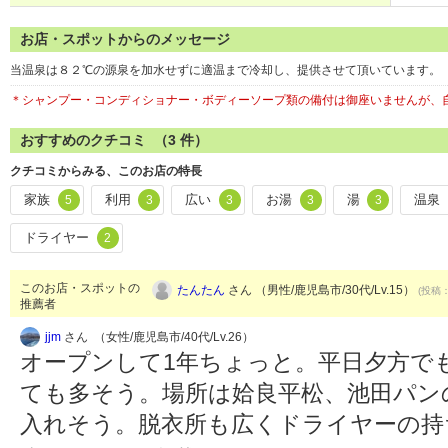
お店・スポットからのメッセージ
当温泉は８２℃の源泉を加水せずに適温まで冷却し、提供させて頂いています。
＊シャンプー・コンディショナー・ボディーソープ類の備付は御座いませんが、
おすすめのクチコミ （
3
件）
クチコミからみる、このお店の特長
家族
利用
広い
お湯
湯
温泉
5
3
3
3
3
ドライヤー
2
このお店・スポットの
たんたん
さん （男性/鹿児島市/30代/Lv.15）
(投稿：
推薦者
jjm
さん （女性/鹿児島市/40代/Lv.26）
オープンして1年ちょっと。平日夕方で
ても多そう。場所は姶良平松、池田パンの
入れそう。脱衣所も広くドライヤーの持