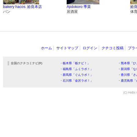
bakery hacos. 姶良本店
Ajidokoro 季菜
姶
パン
居酒屋
体
ホーム
サイトマップ
ログイン
クチコミ投稿
プラ
全国のクチコミナビ(R)
・栃木県「栃ナビ！」
・熊本県「ひ
・福島県「ふくラボ！」
・新潟県「な
・群馬県「ぐんラボ！」
・香川県「さ
・石川県「金沢ラボ！」
・鹿児島県「
(C) HitBit