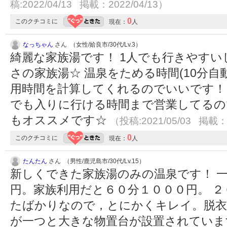
稿:2022/04/13 掲載：2022/04/13）
0
このクチコミに
現在：
人
なっちゃん
さん （女性/姶良市/30代/Lv.3）
綺麗な家族湯です！ 1人でも行きやすい
さの家族湯☆ 温泉をためる時間(10分
用時間を計算してくれるのでいいです！
でも入りに行ける時間まで営業してるの
もオススメです☆
（投稿:2021/05/03 掲載：2
0
このクチコミに
現在：
人
たんたん
さん （男性/鹿児島市/30代/Lv.15）
新しくできた家族湯のみの温泉です！ 
円。家族利用だと６０分１０００円。 
たばかりなので，とにかくキレイ。脱衣
が一つと大きな物置台が設置されていま