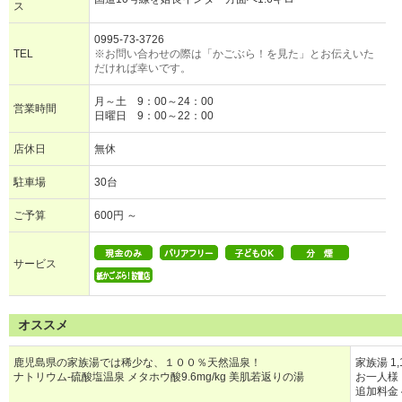
ス
0995-73-3726
TEL
※お問い合わせの際は「かごぶら！を見た」とお伝えいた
だければ幸いです。
月～土 9：00～24：00
営業時間
日曜日 9：00～22：00
店休日
無休
駐車場
30台
ご予算
600円 ～
サービス
オススメ
鹿児島県の家族湯では稀少な、１００％天然温泉！
家族湯 1,
ナトリウム‐硫酸塩温泉 メタホウ酸9.6mg/kg 美肌若返りの湯
お一人様 
追加料金 4