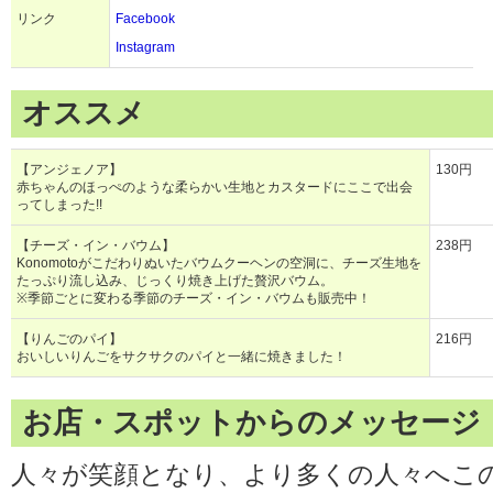
リンク
Facebook
Instagram
オススメ
【アンジェノア】
130円
赤ちゃんのほっぺのような柔らかい生地とカスタードにここで出会
ってしまった!!
【チーズ・イン・バウム】
238円
Konomotoがこだわりぬいたバウムクーヘンの空洞に、チーズ生地を
たっぷり流し込み、じっくり焼き上げた贅沢バウム。
※季節ごとに変わる季節のチーズ・イン・バウムも販売中！
【りんごのパイ】
216円
おいしいりんごをサクサクのパイと一緒に焼きました！
お店・スポットからのメッセージ
人々が笑顔となり、より多くの人々へこ