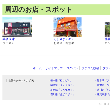
周辺のお店・スポット
麺亭 笹家
くしやまチキン
北
ラーメン
お弁当・お惣菜
キ
ホーム
サイトマップ
ログイン
クチコミ投稿
プラ
全国のクチコミナビ(R)
・栃木県「栃ナビ！」
・熊本県「ひ
・福島県「ふくラボ！」
・新潟県「な
・群馬県「ぐんラボ！」
・香川県「さ
・石川県「金沢ラボ！」
・鹿児島県「
(C) HitBit