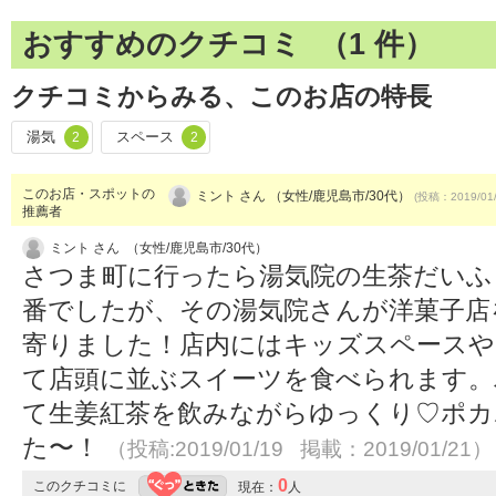
おすすめのクチコミ （
1
件）
クチコミからみる、このお店の特長
湯気
スペース
2
2
このお店・スポットの
ミント さん （女性/鹿児島市/30代）
(投稿：2019/01
推薦者
ミント さん （女性/鹿児島市/30代）
さつま町に行ったら湯気院の生茶だいふ
番でしたが、その湯気院さんが洋菓子店
寄りました！店内にはキッズスペースや
て店頭に並ぶスイーツを食べられます。
て生姜紅茶を飲みながらゆっくり♡ポカ
た〜！
（投稿:2019/01/19 掲載：2019/01/21）
0
このクチコミに
現在：
人