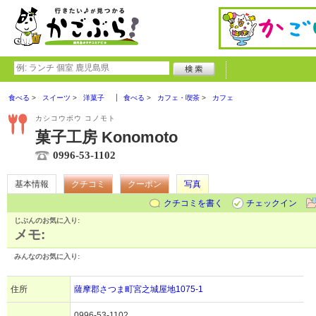
食べる
スイーツ
洋菓子
食べる
カフェ・喫茶
カフェ
カシコウボウ コノモト
菓子工房 Konomoto
0996-53-1102
基本情報
クチコミ
クーポン
写真
クチコミを書く
チェックイン
じぶんのお気に入り:
メモ:
みんなのお気に入り:
住所
薩摩郡さつま町宮之城屋地1075-1
0996-53-1102