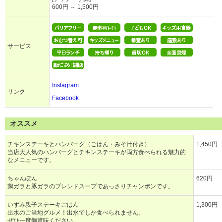
600円 ～ 1,500円
サービス
Instagram
リンク
Facebook
オススメ
チキンステーキとハンバーグ（ごはん・みそ汁付き）
1,450円
当店大人気のハンバーグとチキンステーキが両方食べられる魅力的
なメニューです。
ちゃんぽん
620円
鶏ガラと豚ガラのブレンドスープであっさりチャンポンです。
いずみ親子ステーキごはん
1,300円
出水のご当地グルメ！出水でしか食べられません。
ぜひ一度御賞味ください。