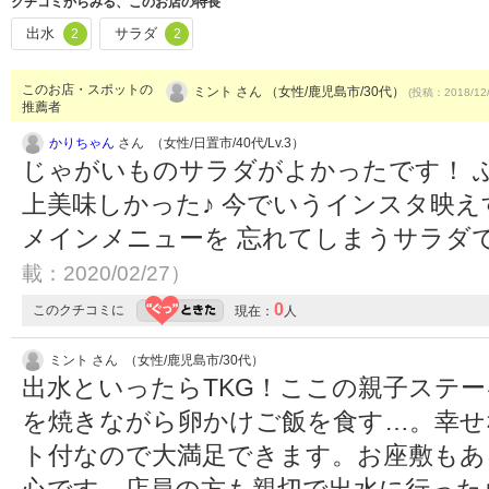
クチコミからみる、このお店の特長
出水
サラダ
2
2
このお店・スポットの
ミント さん （女性/鹿児島市/30代）
(投稿：2018/12
推薦者
かりちゃん
さん （女性/日置市/40代/Lv.3）
じゃがいものサラダがよかったです！ 
上美味しかった♪ 今でいうインスタ映え
メインメニューを 忘れてしまうサラダ
載：2020/02/27）
0
このクチコミに
現在：
人
ミント さん （女性/鹿児島市/30代）
出水といったらTKG！ここの親子ステ
を焼きながら卵かけご飯を食す…。幸せ
ト付なので大満足できます。お座敷もあ
心です。店員の方も親切で出水に行った