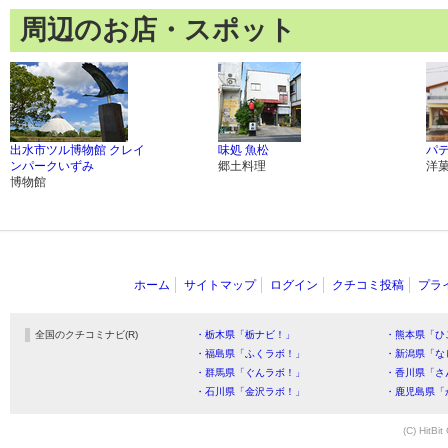
周辺のお店・スポット
出水市ツル博物館 クレイ
味処 魚松
パ
ンパークいずみ
郷土料理
洋
博物館
ホーム
サイトマップ
ログイン
クチコミ投稿
プラ
全国のクチコミナビ(R)
・栃木県「栃ナビ！」
・熊本県「ひ
・福島県「ふくラボ！」
・新潟県「な
・群馬県「ぐんラボ！」
・香川県「さ
・石川県「金沢ラボ！」
・鹿児島県「
(C) HitBit