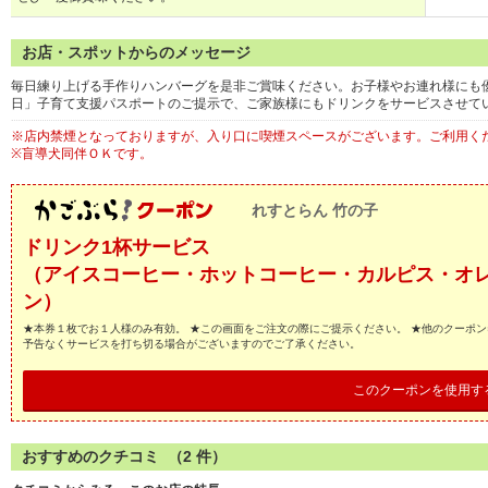
お店・スポットからのメッセージ
毎日練り上げる手作りハンバーグを是非ご賞味ください。お子様やお連れ様にも
日」子育て支援パスポートのご提示で、ご家族様にもドリンクをサービスさせて
※店内禁煙となっておりますが、入り口に喫煙スペースがございます。ご利用く
※盲導犬同伴ＯＫです。
れすとらん 竹の子
ドリンク1杯サービス
（アイスコーヒー・ホットコーヒー・カルピス・オ
ン）
★本券１枚でお１人様のみ有効。 ★この画面をご注文の際にご提示ください。 ★他のクーポン
予告なくサービスを打ち切る場合がございますのでご了承ください。
このクーポンを使用す
おすすめのクチコミ （
2
件）