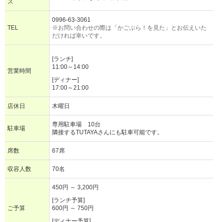
ス
0996-63-3061
TEL
※お問い合わせの際は「かごぶら！を見た」とお伝えいた
だければ幸いです。
[ランチ]
11:00～14:00
営業時間
[ディナー]
17:00～21:00
店休日
木曜日
専用駐車場 10台
駐車場
隣接するTUTAYAさんにも駐車可能です。
席数
67席
収容人数
70名
450円 ～ 3,200円
[ランチ予算]
ご予算
600円 ～ 750円
[ディナー予算]